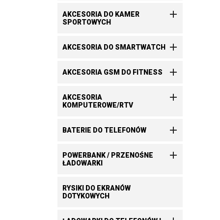

AKCESORIA DO KAMER
SPORTOWYCH

AKCESORIA DO SMARTWATCH

AKCESORIA GSM DO FITNESS

AKCESORIA
KOMPUTEROWE/RTV

BATERIE DO TELEFONÓW

POWERBANK / PRZENOŚNE
ŁADOWARKI
RYSIKI DO EKRANÓW
DOTYKOWYCH