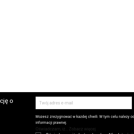
cję o
Możesz zrezygnować w każdej chwili. W tym celu należy o
informacji prawnej.
Oświadczam, iż... Zobacz więcej