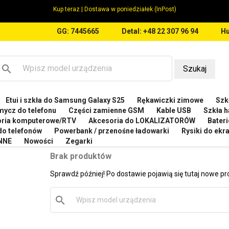
Kup teraz | Dostawa w poniedziałek (InPost)
GG: 7445665
Detal: +48 22 307 96 94
Hu
search
Szukaj
Etui i szkła do Samsung Galaxy S25
Rękawiczki zimowe
Szkł
OMI
Etui do Xiaomi Mi5s+ Mi 5S Plus
mycz do telefonu
Części zamienne GSM
Kable USB
Szkła h
oria komputerowe/RTV
Akcesoria do LOKALIZATORÓW
Bateri
 DO XIAOMI MI5S+ MI 5S PLUS
 do telefonów
Powerbank / przenośne ładowarki
Rysiki do ek
NNE
Nowości
Zegarki
Brak produktów
Sprawdź później! Po dostawie pojawią się tutaj nowe pr
search