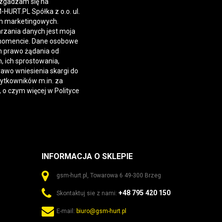
 zgadzam się na
URT.PL Spółka z o.o. ul.
h marketingowych.
rzania danych jest moja
momencie. Dane osobowe
 prawo żądania od
 ich sprostowania,
rawo wniesienia skargi do
żytkowników m.in. za
, o czym więcej w
Polityce
INFORMACJA O SKLEPIE
gsm-hurt.pl, Towarowa 6 49-300 Brzeg
+48 795 420 150
Skontaktuj sie z nami:
E-mail:
biuro@gsm-hurt.pl