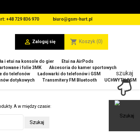
rt: +48 729 836 970
biuro@gsm-hurt.pl

shopping_cart
Koszyk
(0)
Zaloguj się
a i etui na konsole do gier
Etui na AirPods
artowane i folie 3MK
Akcesoria do kamer sportowych
szukaj
e do telefonów
Ładowarki do telefonów i GSM
ranów dotykowych
Transmitery FM Bluetooth
UCHWYTY GSM
odukty. A w między czasie:
Ot
Szukaj