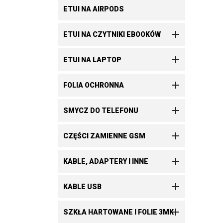
ETUI NA AIRPODS

ETUI NA CZYTNIKI EBOOKÓW

ETUI NA LAPTOP

FOLIA OCHRONNA

SMYCZ DO TELEFONU

CZĘŚCI ZAMIENNE GSM

KABLE, ADAPTERY I INNE

KABLE USB

SZKŁA HARTOWANE I FOLIE 3MK