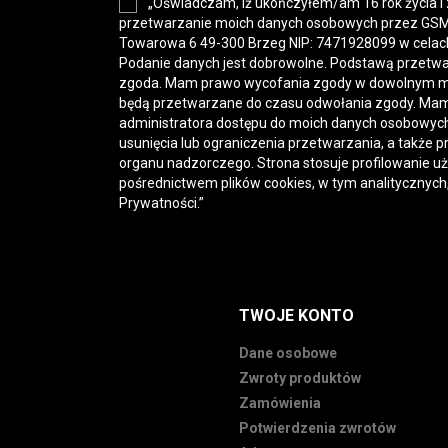
„Oświadczam, iż ukończyłem/am 16 rok życia i
przetwarzanie moich danych osobowych przez GSM-H
Towarowa 6 49-300 Brzeg NIP: 7471928099 w celac
Podanie danych jest dobrowolne. Podstawą przetwa
zgoda. Mam prawo wycofania zgody w dowolnym 
będą przetwarzane do czasu odwołania zgody. Mam
administratora dostępu do moich danych osobowych,
usunięcia lub ograniczenia przetwarzania, a także p
organu nadzorczego. Strona stosuje profilowanie u
pośrednictwem plików cookies, w tym analitycznych
Prywatności
.”
TWOJE KONTO
Dane osobowe
Zwroty produktów
Zamówienia
Potwierdzenia zwrotów