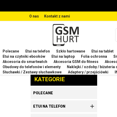
O nas
Kontakt z nami
Polecane
Etui na telefon
Szkło hartowane
Etui na tablet
Strona główna
Etui na telefon
Etui na telefon XIA
Etui na czytniki ebooków
Etui na laptop
Folia ochronna
S
Akcesoria do smartwatch
Akcesoria GSM do fitness
Akces
ETUI
Obudowy do telefonów i elementy
Naklejki / ozdoby / biżuteria
Zaproponuj produkt
Słuchawki / Zestawy słuchawkowe
Adaptery / przejściówki
I
KATEGORIE
POLECANE

ETUI NA TELEFON