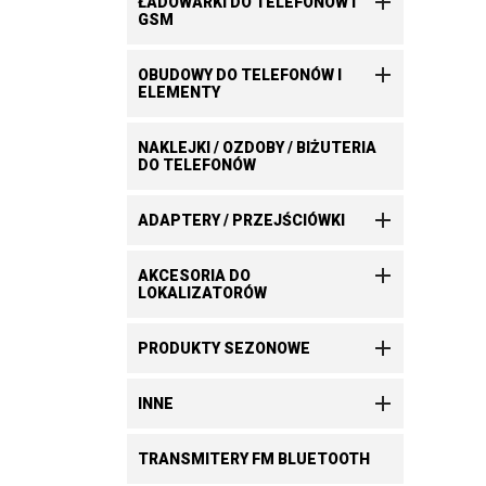

ŁADOWARKI DO TELEFONÓW I
GSM

OBUDOWY DO TELEFONÓW I
ELEMENTY
NAKLEJKI / OZDOBY / BIŻUTERIA
DO TELEFONÓW

ADAPTERY / PRZEJŚCIÓWKI

AKCESORIA DO
LOKALIZATORÓW

PRODUKTY SEZONOWE

INNE
TRANSMITERY FM BLUETOOTH