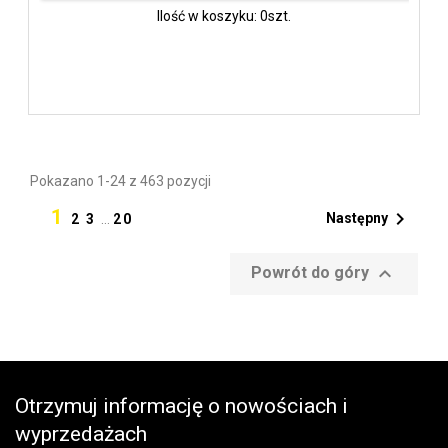
Ilość w koszyku: 0szt.
Pokazano 1-24 z 463 pozycji
1

Następny
2
3
…
20

Powrót do góry
Otrzymuj informację o nowościach i
wyprzedażach