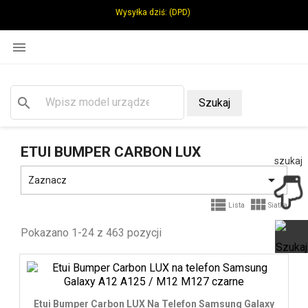
Wysyłka dziś:
(DPD)

search
Szukaj
ETUI BUMPER CARBON LUX
szukaj

Zaznacz


Lista
Siatka
Pokazano 1-24 z 463 pozycji
Ot
Etui Bumper Carbon LUX Na Telefon Samsung Galaxy