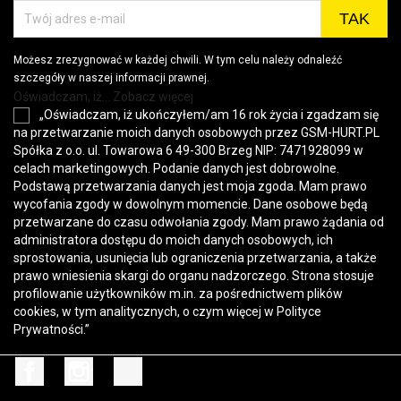
Możesz zrezygnować w każdej chwili. W tym celu należy odnaleźć
szczegóły w naszej informacji prawnej.
Oświadczam, iż... Zobacz więcej
„Oświadczam, iż ukończyłem/am 16 rok życia i zgadzam się
na przetwarzanie moich danych osobowych przez GSM-HURT.PL
Spółka z o.o. ul. Towarowa 6 49-300 Brzeg NIP: 7471928099 w
celach marketingowych. Podanie danych jest dobrowolne.
Podstawą przetwarzania danych jest moja zgoda. Mam prawo
wycofania zgody w dowolnym momencie. Dane osobowe będą
przetwarzane do czasu odwołania zgody. Mam prawo żądania od
administratora dostępu do moich danych osobowych, ich
sprostowania, usunięcia lub ograniczenia przetwarzania, a także
prawo wniesienia skargi do organu nadzorczego. Strona stosuje
profilowanie użytkowników m.in. za pośrednictwem plików
cookies, w tym analitycznych, o czym więcej w
Polityce
Prywatności
.”
Facebook
Instagram
TikTok