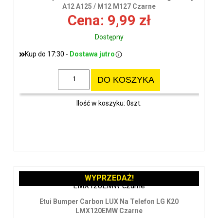
wys
A12 A125 / M12 M127 Czarne
Cena: 9,99 zł
Dostępny
Kup do 17:30 -
Dostawa jutro
DO KOSZYKA
Ilość w koszyku: 0szt.
WYPRZEDAŻ!
Etui Bumper Carbon LUX Na Telefon LG K20
LMX120EMW Czarne