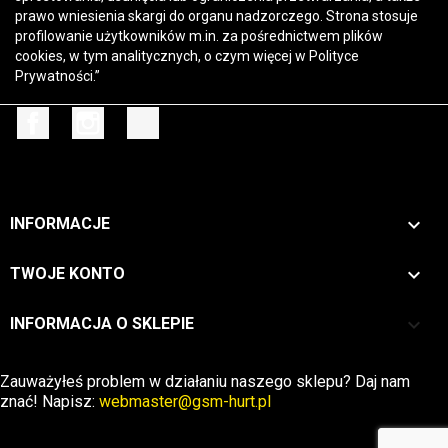
prawo wniesienia skargi do organu nadzorczego. Strona stosuje
profilowanie użytkowników m.in. za pośrednictwem plików
cookies, w tym analitycznych, o czym więcej w
Polityce
Prywatności
.”
Facebook
Instagram
TikTok

INFORMACJE

TWOJE KONTO
keyboard_arrow_down
INFORMACJA O SKLEPIE
Zwrot →
Zauważyłeś problem w działaniu naszego sklepu? Daj nam
znać! Napisz:
webmaster@gsm-hurt.pl