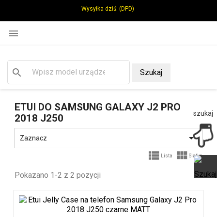
Wysyłka dziś:
(DPD)

search
Szukaj
ETUI DO SAMSUNG GALAXY J2 PRO
szukaj
2018 J250

Zaznacz


Lista
Siatka
Pokazano 1-2 z 2 pozycji
Ot