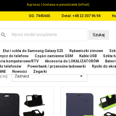
Kup teraz | Dostawa w poniedziałek (InPost)
GG: 7445665
Detal: +48 22 307 96 94
Hu
search
Szukaj
Etui i szkła do Samsung Galaxy S25
Rękawiczki zimowe
Szkł
Etui do Vivo Y22s 4G
mycz do telefonu
Części zamienne GSM
Kable USB
Szkła h
oria komputerowe/RTV
Akcesoria do LOKALIZATORÓW
Bateri
 DO VIVO Y22S 4G
 do telefonów
Powerbank / przenośne ładowarki
Rysiki do ek
NNE
Nowości
Zegarki

j wg:
Zaznacz