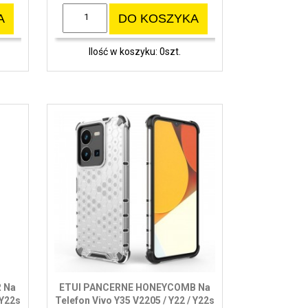
A
DO KOSZYKA
Ilość w koszyku: 0szt.
 Na
ETUI PANCERNE HONEYCOMB Na
 Y22s
Telefon Vivo Y35 V2205 / Y22 / Y22s