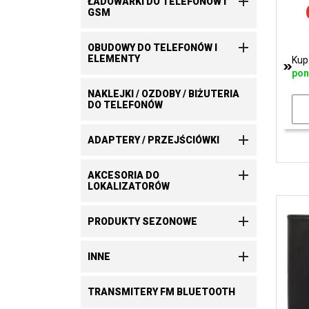

ŁADOWARKI DO TELEFONÓW I
GSM

OBUDOWY DO TELEFONÓW I
ELEMENTY
Kup
pon
NAKLEJKI / OZDOBY / BIŻUTERIA
DO TELEFONÓW

ADAPTERY / PRZEJŚCIÓWKI

AKCESORIA DO
LOKALIZATORÓW

PRODUKTY SEZONOWE

INNE
TRANSMITERY FM BLUETOOTH