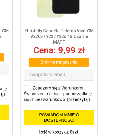
o Y35
Etui Jelly Case Na Telefon Vivo Y35
e
V2205 / Y22 / Y22s 4G Czarne
MATT
Cena: 9,99 zł
Brak na magazynie
Zgadzam się z Warunkami
kuję
Świadczenia Usługi i podporządkuję
aj
)
się im bezwarunkowo. (
przeczytaj
)
POWIADOM MNIE O
DOSTĘPNOŚCI
Ilość w koszyku: 0szt.