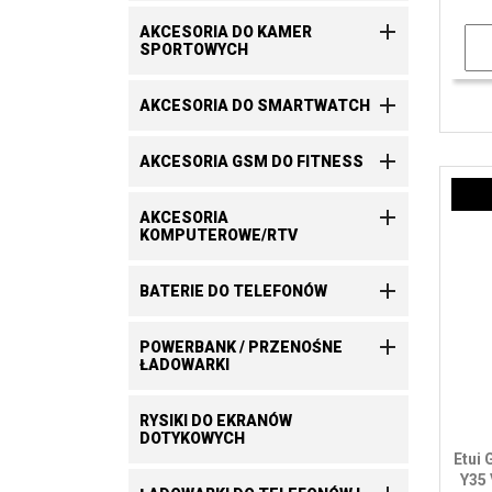

AKCESORIA DO KAMER
SPORTOWYCH

AKCESORIA DO SMARTWATCH

AKCESORIA GSM DO FITNESS

AKCESORIA
KOMPUTEROWE/RTV

BATERIE DO TELEFONÓW

POWERBANK / PRZENOŚNE
ŁADOWARKI
RYSIKI DO EKRANÓW
DOTYKOWYCH
Etui 
Y35 