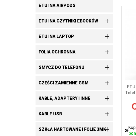
ETUI NA AIRPODS

ETUI NA CZYTNIKI EBOOKÓW

ETUI NA LAPTOP

FOLIA OCHRONNA

SMYCZ DO TELEFONU

CZĘŚCI ZAMIENNE GSM
ETU
Telef

KABLE, ADAPTERY I INNE
C

KABLE USB
Kup

SZKŁA HARTOWANE I FOLIE 3MK
pon