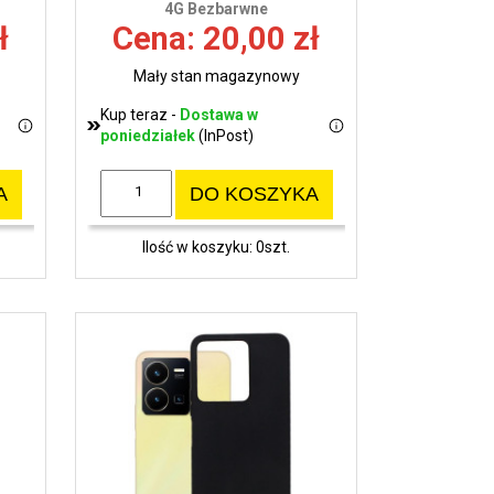
4G Bezbarwne
ł
Cena: 20,00 zł
Mały stan magazynowy
Kup teraz -
Dostawa w
poniedziałek
(InPost)
A
DO KOSZYKA
Ilość w koszyku: 0szt.