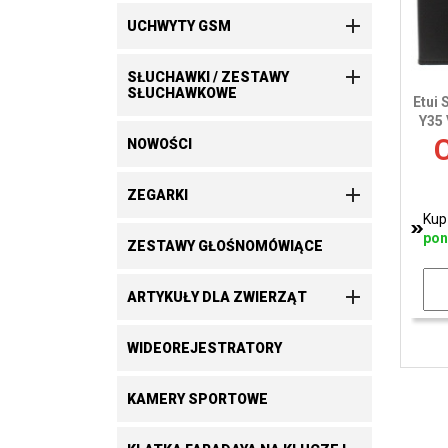

UCHWYTY GSM

SŁUCHAWKI / ZESTAWY
SŁUCHAWKOWE
Etui 
Y35 
C
NOWOŚCI

ZEGARKI
Kup
pon
ZESTAWY GŁOŚNOMÓWIĄCE

ARTYKUŁY DLA ZWIERZĄT
WIDEOREJESTRATORY
KAMERY SPORTOWE