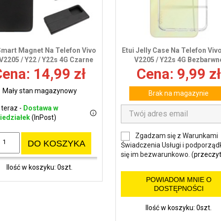
Smart Magnet Na Telefon Vivo
Etui Jelly Case Na Telefon Viv
V2205 / Y22 / Y22s 4G Czarne
V2205 / Y22s 4G Bezbarwn
ena: 14,99 zł
Cena: 9,99 zł
Mały stan magazynowy
Brak na magazynie
 teraz -
Dostawa w
iedziałek
(InPost)
Zgadzam się z Warunkami
DO KOSZYKA
Świadczenia Usługi i podporząd
się im bezwarunkowo. (
przeczyt
Ilość w koszyku: 0szt.
POWIADOM MNIE O
DOSTĘPNOŚCI
Ilość w koszyku: 0szt.