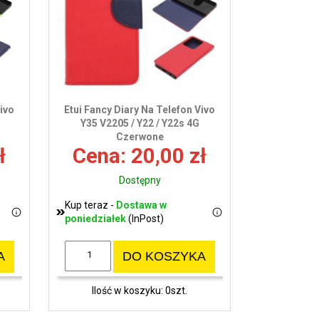
wy
Vivo
Etui Fancy Diary Na Telefon Vivo
Y35 V2205 / Y22 / Y22s 4G
Czerwone
ł
Cena: 20,00 zł
Dostępny
Kup teraz -
Dostawa w
poniedziałek
(InPost)
A
DO KOSZYKA
Ilość w koszyku: 0szt.