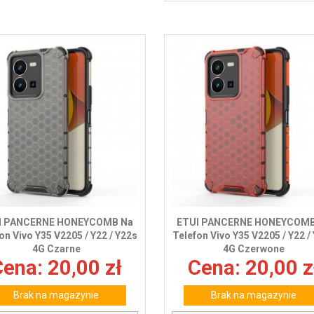
I PANCERNE HONEYCOMB Na
ETUI PANCERNE HONEYCOMB
on Vivo Y35 V2205 / Y22 / Y22s
Telefon Vivo Y35 V2205 / Y22 /
4G Czarne
4G Czerwone
ena: 20,00 zł
Cena: 20,00 z
Brak na magazynie
Brak na magazynie