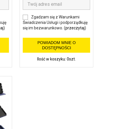
Zgadzam się z Warunkami
kuję
Świadczenia Usługi i podporządkuję
aj
)
się im bezwarunkowo. (
przeczytaj
)
POWIADOM MNIE O
DOSTĘPNOŚCI
Ilość w koszyku: 0szt.