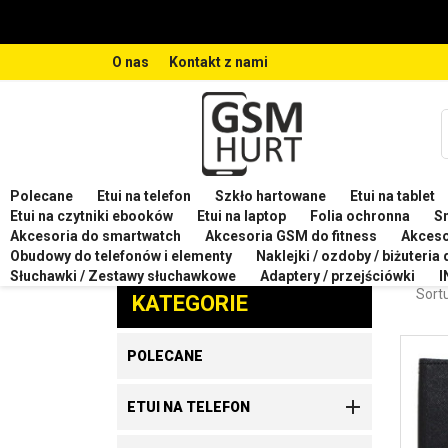
O nas
Kontakt z nami
Polecane
Etui na telefon
Szkło hartowane
Etui na tablet
Strona główna
Etui na telefon
Etui na telefon VIVO
Etui na czytniki ebooków
Etui na laptop
Folia ochronna
S
Akcesoria do smartwatch
Akcesoria GSM do fitness
Akces
ETUI
Obudowy do telefonów i elementy
Naklejki / ozdoby / biżuteria
Zaproponuj produkt
Słuchawki / Zestawy słuchawkowe
Adaptery / przejściówki
I
Sortu
KATEGORIE
POLECANE

ETUI NA TELEFON