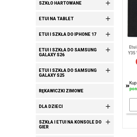

SZKŁO HARTOWANE

ETUI NA TABLET

ETUI I SZKŁA DO IPHONE 17
Etu

ETUI I SZKŁA DO SAMSUNG
Y35 
GALAXY S26

ETUI I SZKŁA DO SAMSUNG
GALAXY S25
Kup
pon
RĘKAWICZKI ZIMOWE

DLA DZIECI

SZKŁA I ETUI NA KONSOLE DO
GIER