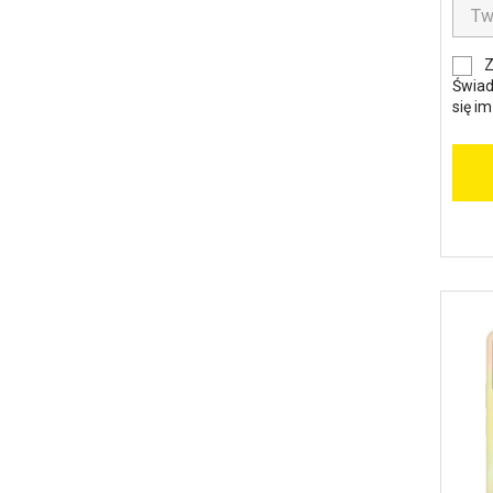
Z
Świad
się i