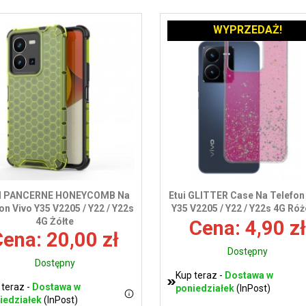
WYPRZEDAŻ!
I PANCERNE HONEYCOMB Na
Etui GLITTER Case Na Telefon
on Vivo Y35 V2205 / Y22 / Y22s
Y35 V2205 / Y22 / Y22s 4G Ró
4G Żółte
Cena: 4,90 zł
ena: 20,00 zł
Dostępny
Dostępny
Kup teraz -
Dostawa w
 teraz -
Dostawa w
poniedziałek
(InPost)
iedziałek
(InPost)