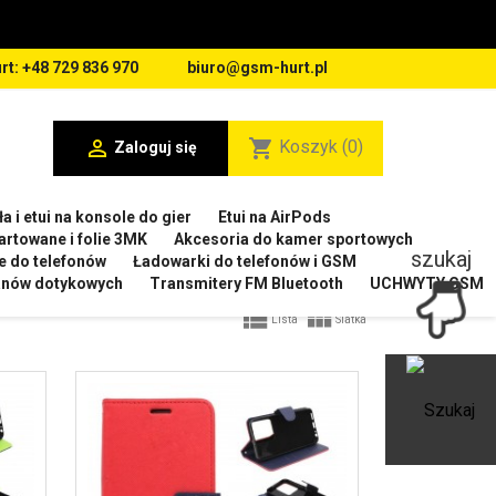
rt: +48 729 836 970
biuro@gsm-hurt.pl

shopping_cart
Koszyk
(0)
Zaloguj się
a i etui na konsole do gier
Etui na AirPods
artowane i folie 3MK
Akcesoria do kamer sportowych
szukaj
e do telefonów
Ładowarki do telefonów i GSM
ranów dotykowych
Transmitery FM Bluetooth
UCHWYTY GSM


Lista
Siatka
Ot