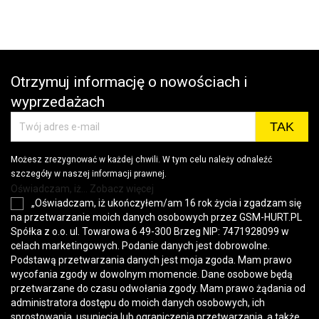
wys
Otrzymuj informację o nowościach i
wyprzedażach
Możesz zrezygnować w każdej chwili. W tym celu należy odnaleźć
szczegóły w naszej informacji prawnej.
Oświadczam, iż... Zobacz więcej
„Oświadczam, iż ukończyłem/am 16 rok życia i zgadzam się
na przetwarzanie moich danych osobowych przez GSM-HURT.PL
Spółka z o.o. ul. Towarowa 6 49-300 Brzeg NIP: 7471928099 w
celach marketingowych. Podanie danych jest dobrowolne.
Podstawą przetwarzania danych jest moja zgoda. Mam prawo
wycofania zgody w dowolnym momencie. Dane osobowe będą
przetwarzane do czasu odwołania zgody. Mam prawo żądania od
administratora dostępu do moich danych osobowych, ich
sprostowania, usunięcia lub ograniczenia przetwarzania, a także