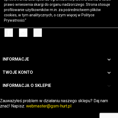
prawo wniesienia skargi do organu nadzorczego. Strona stosuje
profilowanie użytkowników m.in. za pośrednictwem plików
cookies, w tym analitycznych, o czym więcej w
Polityce
Prywatności
.”
Facebook
Instagram
TikTok

INFORMACJE

TWOJE KONTO
keyboard_arrow_down
INFORMACJA O SKLEPIE
Zwrot →
Zauważyłeś problem w działaniu naszego sklepu? Daj nam
znać! Napisz:
webmaster@gsm-hurt.pl