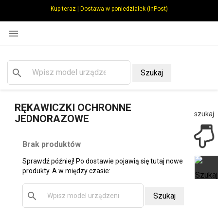
Kup teraz | Dostawa w poniedziałek (InPost)

search
Szukaj
RĘKAWICZKI OCHRONNE
szukaj
JEDNORAZOWE
Brak produktów
Sprawdź później! Po dostawie pojawią się tutaj nowe
produkty. A w między czasie:
search
Szukaj
Ot