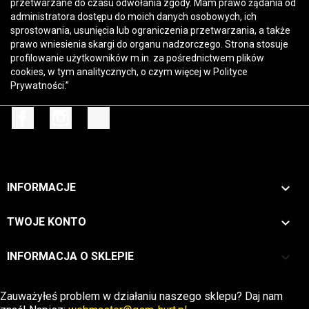
przetwarzane do czasu odwołania zgody. Mam prawo żądania od
administratora dostępu do moich danych osobowych, ich
sprostowania, usunięcia lub ograniczenia przetwarzania, a także
prawo wniesienia skargi do organu nadzorczego. Strona stosuje
profilowanie użytkowników m.in. za pośrednictwem plików
cookies, w tym analitycznych, o czym więcej w
Polityce
Prywatności
.”
Facebook
Instagram
TikTok

INFORMACJE

TWOJE KONTO
keyboard_arrow_down
INFORMACJA O SKLEPIE
Zwrot →
Zauważyłeś problem w działaniu naszego sklepu? Daj nam