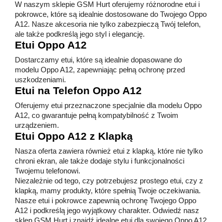
W naszym sklepie GSM Hurt oferujemy różnorodne etui i
pokrowce, które są idealnie dostosowane do Twojego Oppo
A12. Nasze akcesoria nie tylko zabezpieczą Twój telefon,
ale także podkreślą jego styl i elegancję.
Etui Oppo A12
Dostarczamy etui, które są idealnie dopasowane do
modelu Oppo A12, zapewniając pełną ochronę przed
uszkodzeniami.
Etui na Telefon Oppo A12
Oferujemy etui przeznaczone specjalnie dla modelu Oppo
A12, co gwarantuje pełną kompatybilność z Twoim
urządzeniem.
Etui Oppo A12 z Klapką
Nasza oferta zawiera również etui z klapką, które nie tylko
chroni ekran, ale także dodaje stylu i funkcjonalności
Twojemu telefonowi.
Niezależnie od tego, czy potrzebujesz prostego etui, czy z
klapką, mamy produkty, które spełnią Twoje oczekiwania.
Nasze etui i pokrowce zapewnią ochronę Twojego Oppo
A12 i podkreślą jego wyjątkowy charakter. Odwiedź nasz
sklep GSM Hurt i znajdź idealne etui dla swojego Oppo A12