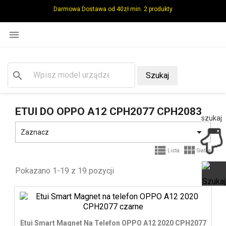
Darmowa Dostawa od 40zł min. 2 produkty

search
Szukaj
ETUI DO OPPO A12 CPH2077 CPH2083
szukaj

Zaznacz


Lista
Siatka
Pokazano 1-19 z 19 pozycji
Ot
Etui Smart Magnet Na Telefon OPPO A12 2020 CPH2077