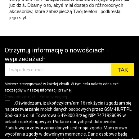
już dziś. Dbamy o to, abyś miał dostęp do różnorodnych
akcesoriów, które zabezpieczą Twój telefon i podkreślą
jego styl.
Otrzymuj informację o nowościach i
wyprzedażach
Możesz zrezygnować w każdej chwili. W tym celu należy odnaleźć
szczegóły w naszej informacji prawnej.
Oświadczam, iż... Zobacz więcej
„Oświadczam, iż ukończyłem/am 16 rok życia i zgadzam się
na przetwarzanie moich danych osobowych przez GSM-HURT.PL
Spółka z o.o. ul. Towarowa 6 49-300 Brzeg NIP: 7471928099 w
celach marketingowych. Podanie danych jest dobrowolne.
Podstawą przetwarzania danych jest moja zgoda. Mam prawo
wycofania zgody w dowolnym momencie. Dane osobowe będą