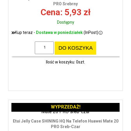
wys
PRO Srebrny
Cena: 5,93 zł
Dostępny
Kup teraz -
Dostawa w poniedziałek
(InPost)
DO KOSZYKA
Ilość w koszyku: 0szt.
WYPRZEDAŻ!
Etui Jelly Case SHINING HQ Na Telefon Huawei Mate 20
PRO Sreb-Czar