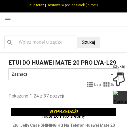
Kup teraz | Dostawa w poniedziałek (InPost)

search
Szukaj
ETUI DO HUAWEI MATE 20 PRO LYA-L29
szukaj

Zaznacz


Lista
Siatka
Pokazano 1-24 z 37 pozycji
WYPRZEDAŻ!
Ot
Etui Jelly Case SHINING HQ Na Telefon Huawei Mate 20