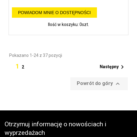
POWIADOM MNIE O DOSTĘPNOŚCI
Ilość w koszyku: 0szt.
Pokazano 1-24 z 37 pozycji
1

Następny
2

Powrót do góry
Otrzymuj informację o nowościach i
wyprzedażach