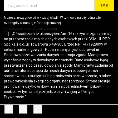
Możesz zrezygnować w każdej chwili. W tym celu należy odnaleźć
szczegóły w naszej informacji prawnej.
Oświadczam, iż... Zobacz więcej
„Oświadczam, iż ukończyłem/am 16 rok życia i zgadzam się
na przetwarzanie moich danych osobowych przez GSM-HURT.PL
Spółka z o.o. ul. Towarowa 6 49-300 Brzeg NIP: 7471928099 w
celach marketingowych. Podanie danych jest dobrowolne.
Podstawą przetwarzania danych jest moja zgoda. Mam prawo
wycofania zgody w dowolnym momencie. Dane osobowe będą
przetwarzane do czasu odwołania zgody. Mam prawo żądania od
administratora dostępu do moich danych osobowych, ich
sprostowania, usunięcia lub ograniczenia przetwarzania, a także
prawo wniesienia skargi do organu nadzorczego. Strona stosuje
profilowanie użytkowników m.in. za pośrednictwem plików
cookies, w tym analitycznych, o czym więcej w
Polityce
Prywatności
.”
Facebook
Instagram
TikTok