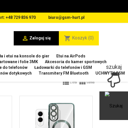
rt: +48 729 836 970
biuro@gsm-hurt.pl

shopping_cart
Koszyk
(0)
Zaloguj się
a i etui na konsole do gier
Etui na AirPods
artowane i folie 3MK
Akcesoria do kamer sportowych
szukaj
e do telefonów
Ładowarki do telefonów i GSM
ranów dotykowych
Transmitery FM Bluetooth
UCHWYTY GSM


Lista
Siatka
Ot