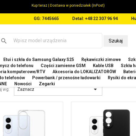
Kup teraz | Dostawa w poniedziałek (InPost)
GG: 7445665
Detal: +48 22 307 96 94
Hu
search
Szukaj
Etui i szkła do Samsung Galaxy S25
Rękawiczki zimowe
Szkł
MSUNG
Etui do Samsung Galaxy S25 Edge
mycz do telefonu
Części zamienne GSM
Kable USB
Szkła h
oria komputerowe/RTV
Akcesoria do LOKALIZATORÓW
Bateri
I DO SAMSUNG GALAXY S25 EDGE
 do telefonów
Powerbank / przenośne ładowarki
Rysiki do ek
NNE
Nowości
Zegarki

j wg:
Zaznacz