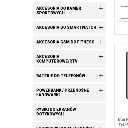

AKCESORIA DO KAMER
SPORTOWYCH

AKCESORIA DO SMARTWATCH

AKCESORIA GSM DO FITNESS

AKCESORIA
KOMPUTEROWE/RTV

BATERIE DO TELEFONÓW

POWERBANK / PRZENOŚNE
ŁADOWARKI
RYSIKI DO EKRANÓW
DOTYKOWYCH
Etui
Tele