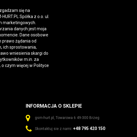
 zgadzam się na
URT.PL Spółka z o.o. ul.
h marketingowych.
rzania danych jest moja
momencie. Dane osobowe
 prawo żądania od
 ich sprostowania,
rawo wniesienia skargi do
żytkowników m.in. za
, o czym więcej w
Polityce
INFORMACJA O SKLEPIE
gsm-hurt.pl, Towarowa 6 49-300 Brzeg
+48 795 420 150
Skontaktuj sie z nami: