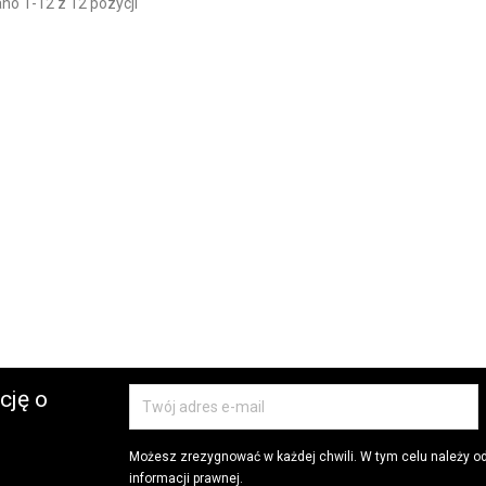
no 1-12 z 12 pozycji
cję o
Możesz zrezygnować w każdej chwili. W tym celu należy o
informacji prawnej.