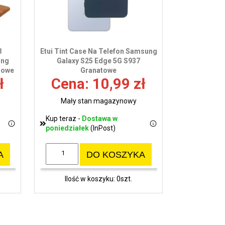
3
Etui Tint Case Na Telefon Samsung
ung
Galaxy S25 Edge 5G S937
zowe
Granatowe
ł
Cena: 10,99 zł
Mały stan magazynowy
Kup teraz -
Dostawa w
poniedziałek
(InPost)
A
DO KOSZYKA
Ilość w koszyku: 0szt.