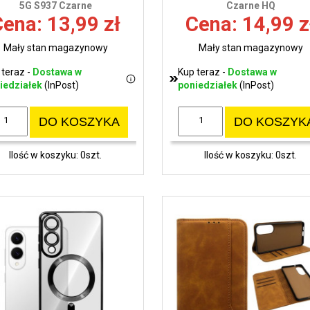
5G S937 Czarne
Czarne HQ
ena: 13,99 zł
Cena: 14,99 z
Mały stan magazynowy
Mały stan magazynowy
 teraz -
Dostawa w
Kup teraz -
Dostawa w
iedziałek
(InPost)
poniedziałek
(InPost)
DO KOSZYKA
DO KOSZYK
Ilość w koszyku: 0szt.
Ilość w koszyku: 0szt.