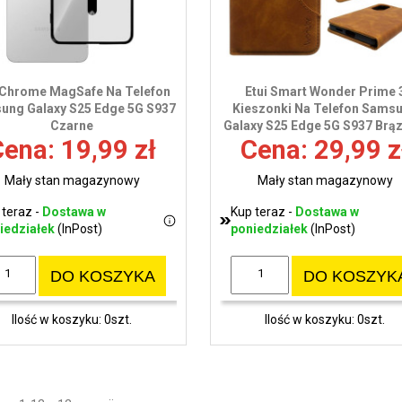
 Chrome MagSafe Na Telefon
Etui Smart Wonder Prime 
ung Galaxy S25 Edge 5G S937
Kieszonki Na Telefon Sams
Czarne
Galaxy S25 Edge 5G S937 Brą
ena: 19,99 zł
Cena: 29,99 z
Mały stan magazynowy
Mały stan magazynowy
 teraz -
Dostawa w
Kup teraz -
Dostawa w
iedziałek
(InPost)
poniedziałek
(InPost)
DO KOSZYKA
DO KOSZYK
Ilość w koszyku: 0szt.
Ilość w koszyku: 0szt.