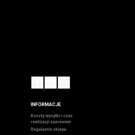
Facebook
Instagram
TikTok
INFORMACJE
Koszty wysyłki i czas
realizacji zamówień
Regulamin sklepu