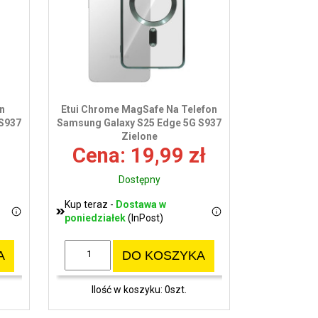
wy
on
Etui Chrome MagSafe Na Telefon
 S937
Samsung Galaxy S25 Edge 5G S937
Zielone
Cena: 19,99 zł
Dostępny
Kup teraz -
Dostawa w
poniedziałek
(InPost)
A
DO KOSZYKA
Ilość w koszyku: 0szt.