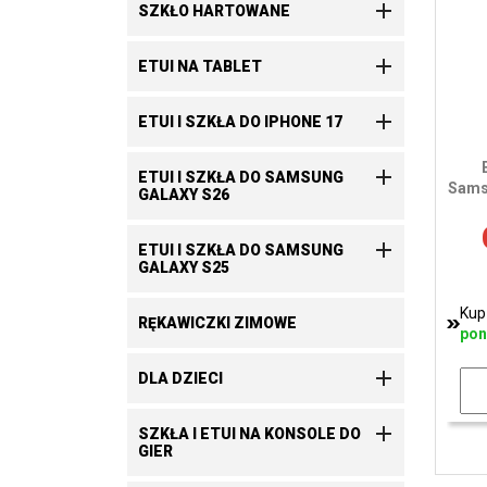

SZKŁO HARTOWANE

ETUI NA TABLET

ETUI I SZKŁA DO IPHONE 17

ETUI I SZKŁA DO SAMSUNG
Sams
GALAXY S26

ETUI I SZKŁA DO SAMSUNG
GALAXY S25
Kup
RĘKAWICZKI ZIMOWE
pon

DLA DZIECI

SZKŁA I ETUI NA KONSOLE DO
GIER