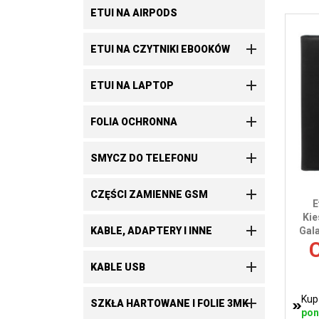
ETUI NA AIRPODS

ETUI NA CZYTNIKI EBOOKÓW

ETUI NA LAPTOP

FOLIA OCHRONNA

SMYCZ DO TELEFONU

CZĘŚCI ZAMIENNE GSM
E
Kie

KABLE, ADAPTERY I INNE
Gal
C

KABLE USB
Kup

SZKŁA HARTOWANE I FOLIE 3MK
pon