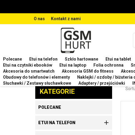
O nas
Kontakt z nami
Polecane
Etui na telefon
Szkło hartowane
Etui na tablet
Strona główna
Etui na telefon
Etui na telefon SA
Etui na czytniki ebooków
Etui na laptop
Folia ochronna
S
Akcesoria do smartwatch
Akcesoria GSM do fitness
Akces
ETU
Obudowy do telefonów i elementy
Naklejki / ozdoby / biżuteria
Zaproponuj produkt
Słuchawki / Zestawy słuchawkowe
Adaptery / przejściówki
I
Sortu
KATEGORIE
POLECANE

ETUI NA TELEFON