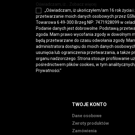
Oświadczam, iż... Zobacz więcej
„Oświadczam, iż ukończyłem/am 16 rok życia i
przetwarzanie moich danych osobowych przez GSM-H
Towarowa 6 49-300 Brzeg NIP: 7471928099 w celac
Podanie danych jest dobrowolne. Podstawą przetwa
zgoda. Mam prawo wycofania zgody w dowolnym 
będą przetwarzane do czasu odwołania zgody. Mam
administratora dostępu do moich danych osobowych,
usunięcia lub ograniczenia przetwarzania, a także p
organu nadzorczego. Strona stosuje profilowanie u
pośrednictwem plików cookies, w tym analitycznych
Prywatności
.”
TWOJE KONTO
Dane osobowe
Zwroty produktów
Zamówienia