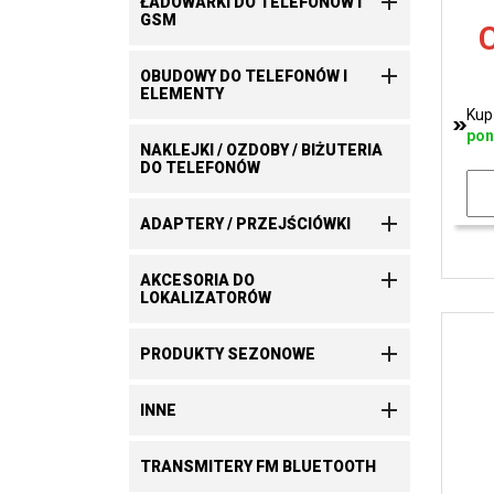

ŁADOWARKI DO TELEFONÓW I
GSM
C

OBUDOWY DO TELEFONÓW I
ELEMENTY
Kup
pon
NAKLEJKI / OZDOBY / BIŻUTERIA
DO TELEFONÓW

ADAPTERY / PRZEJŚCIÓWKI

AKCESORIA DO
LOKALIZATORÓW

PRODUKTY SEZONOWE

INNE
TRANSMITERY FM BLUETOOTH