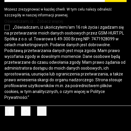
Możesz zrezygnować w każdej chwili. W tym celu należy odnaleźć
szczegóły w naszej informacji prawnej.
Oświadczam, iż... Zobacz więcej
„Oświadczam, iż ukończyłem/am 16 rok życia i zgadzam się
na przetwarzanie moich danych osobowych przez GSM-HURT.PL
Spółka z o.o. ul. Towarowa 6 49-300 Brzeg NIP: 7471928099 w
celach marketingowych. Podanie danych jest dobrowolne.
Podstawą przetwarzania danych jest moja zgoda. Mam prawo
wycofania zgody w dowolnym momencie. Dane osobowe będą
przetwarzane do czasu odwołania zgody. Mam prawo żądania od
administratora dostępu do moich danych osobowych, ich
sprostowania, usunięcia lub ograniczenia przetwarzania, a także
prawo wniesienia skargi do organu nadzorczego. Strona stosuje
profilowanie użytkowników m.in. za pośrednictwem plików
cookies, w tym analitycznych, o czym więcej w
Polityce
Prywatności
.”
Facebook
Instagram
TikTok