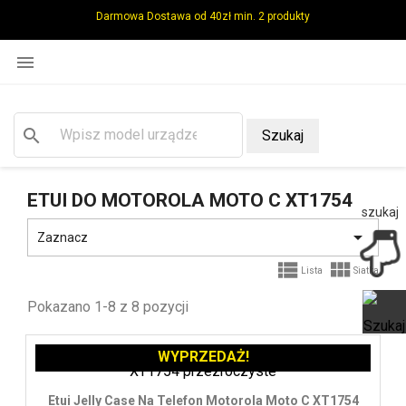
Darmowa Dostawa od 40zł min. 2 produkty

search
Szukaj
ETUI DO MOTOROLA MOTO C XT1754
szukaj

Zaznacz


Lista
Siatka
Pokazano 1-8 z 8 pozycji
WYPRZEDAŻ!
Ot
Etui Jelly Case Na Telefon Motorola Moto C XT1754