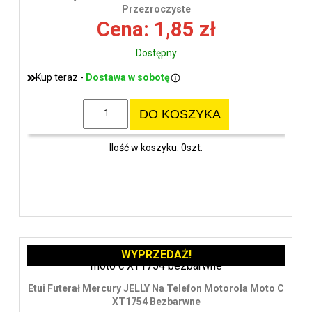
wys
Przezroczyste
Cena: 1,85 zł
Dostępny
Kup teraz -
Dostawa w sobotę
DO KOSZYKA
Ilość w koszyku: 0szt.
WYPRZEDAŻ!
Etui Futerał Mercury JELLY Na Telefon Motorola Moto C
XT1754 Bezbarwne