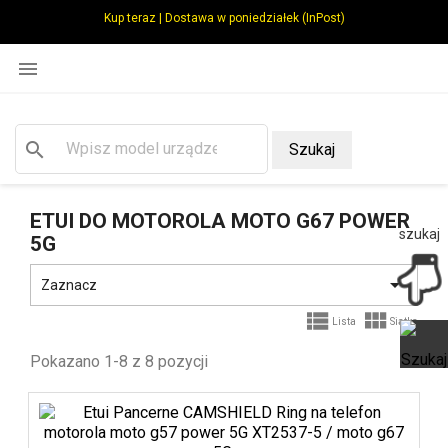
Kup teraz | Dostawa w poniedziałek (InPost)

search
Szukaj
ETUI DO MOTOROLA MOTO G67 POWER
szukaj
5G

Zaznacz


Lista
Siatka
Pokazano 1-8 z 8 pozycji
Ot