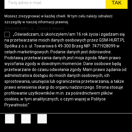
Możesz zrezygnować w każdej chwili. W tym celu należy odnaleźć
szczegóły w naszej informacji prawnej.
Oświadczam, iż... Zobacz więcej
„Oświadczam, iż ukończyłem/am 16 rok życia i zgadzam się
na przetwarzanie moich danych osobowych przez GSM-HURT.PL
Spółka z o.o. ul. Towarowa 6 49-300 Brzeg NIP: 7471928099 w
celach marketingowych. Podanie danych jest dobrowolne.
Podstawą przetwarzania danych jest moja zgoda. Mam prawo
wycofania zgody w dowolnym momencie. Dane osobowe będą
przetwarzane do czasu odwołania zgody. Mam prawo żądania od
administratora dostępu do moich danych osobowych, ich
sprostowania, usunięcia lub ograniczenia przetwarzania, a także
prawo wniesienia skargi do organu nadzorczego. Strona stosuje
profilowanie użytkowników m.in. za pośrednictwem plików
cookies, w tym analitycznych, o czym więcej w
Polityce
Prywatności
.”
Facebook
Instagram
TikTok