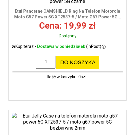
wys
Etui Pancerne CAMSHIELD Ring Na Telefon Motorola
Moto G57 Power 5G XT2537-5 / Moto G67 Power 5G...
Cena: 19,99 zł
Dostępny
Kup teraz -
Dostawa w poniedziałek
(InPost)
DO KOSZYKA
Ilość w koszyku: 0szt.