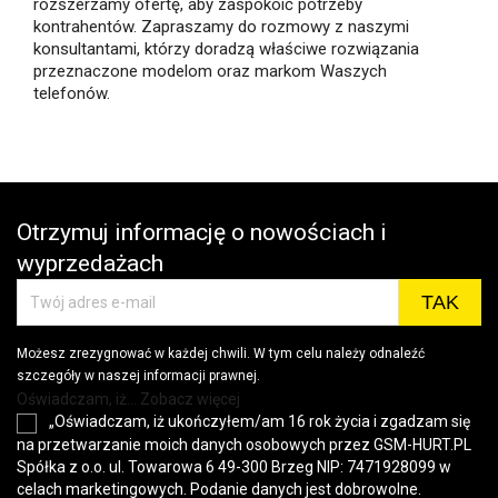
rozszerzamy ofertę, aby zaspokoić potrzeby
kontrahentów. Zapraszamy do rozmowy z naszymi
konsultantami, którzy doradzą właściwe rozwiązania
przeznaczone modelom oraz markom Waszych
telefonów.
Otrzymuj informację o nowościach i
wyprzedażach
Możesz zrezygnować w każdej chwili. W tym celu należy odnaleźć
szczegóły w naszej informacji prawnej.
Oświadczam, iż... Zobacz więcej
„Oświadczam, iż ukończyłem/am 16 rok życia i zgadzam się
na przetwarzanie moich danych osobowych przez GSM-HURT.PL
Spółka z o.o. ul. Towarowa 6 49-300 Brzeg NIP: 7471928099 w
celach marketingowych. Podanie danych jest dobrowolne.