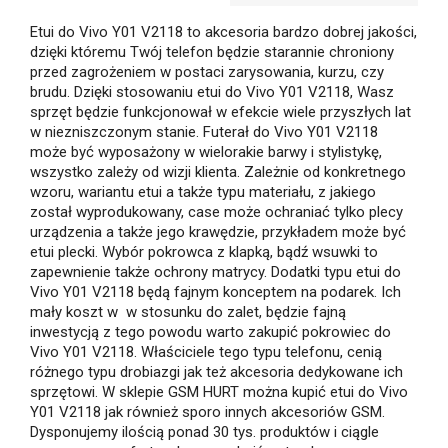
Etui do Vivo Y01 V2118 to akcesoria bardzo dobrej jakości,
dzięki któremu Twój telefon będzie starannie chroniony
przed zagrożeniem w postaci zarysowania, kurzu, czy
brudu. Dzięki stosowaniu etui do Vivo Y01 V2118, Wasz
sprzęt będzie funkcjonował w efekcie wiele przyszłych lat
w niezniszczonym stanie. Futerał do Vivo Y01 V2118
może być wyposażony w wielorakie barwy i stylistykę,
wszystko zależy od wizji klienta. Zależnie od konkretnego
wzoru, wariantu etui a także typu materiału, z jakiego
został wyprodukowany, case może ochraniać tylko plecy
urządzenia a także jego krawędzie, przykładem może być
etui plecki. Wybór pokrowca z klapką, bądź wsuwki to
zapewnienie także ochrony matrycy. Dodatki typu etui do
Vivo Y01 V2118 będą fajnym konceptem na podarek. Ich
mały koszt w w stosunku do zalet, będzie fajną
inwestycją z tego powodu warto zakupić pokrowiec do
Vivo Y01 V2118. Właściciele tego typu telefonu, cenią
różnego typu drobiazgi jak też akcesoria dedykowane ich
sprzętowi. W sklepie GSM HURT można kupić etui do Vivo
Y01 V2118 jak również sporo innych akcesoriów GSM.
Dysponujemy ilością ponad 30 tys. produktów i ciągle