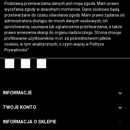
Podstawą przetwarzania danych jest moja zgoda. Mam prawo
wycofania zgody w dowolnym momencie. Dane osobowe będą
przetwarzane do czasu odwołania zgody. Mam prawo żądania od
administratora dostępu do moich danych osobowych, ich
sprostowania, usunięcia lub ograniczenia przetwarzania, a także
prawo wniesienia skargi do organu nadzorczego. Strona stosuje
profilowanie użytkowników m.in. za pośrednictwem plików
cookies, w tym analitycznych, o czym więcej w
Polityce
Prywatności
.”
Facebook
Instagram
TikTok

INFORMACJE

TWOJE KONTO
keyboard_arrow_down
INFORMACJA O SKLEPIE