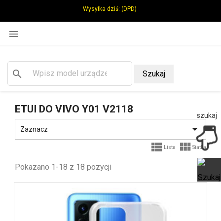
Wysyłka dziś:
(DPD)

search
Szukaj
ETUI DO VIVO Y01 V2118
szukaj

Zaznacz


Lista
Siatka
Pokazano 1-18 z 18 pozycji
Ot