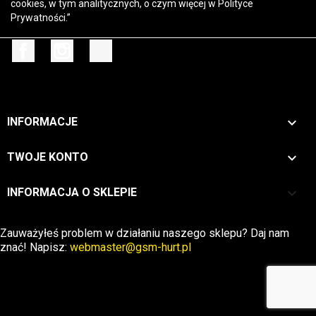
cookies, w tym analitycznych, o czym więcej w
Polityce
Prywatności
.”
Facebook
Instagram
TikTok

INFORMACJE

TWOJE KONTO
keyboard_arrow_down
INFORMACJA O SKLEPIE
Zwrot →
Zauważyłeś problem w działaniu naszego sklepu? Daj nam
znać! Napisz:
webmaster@gsm-hurt.pl