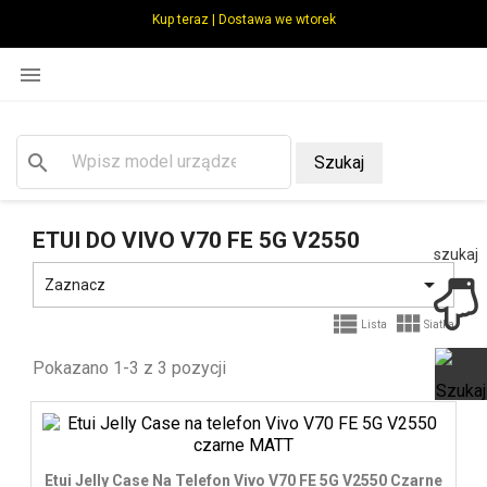
Kup teraz | Dostawa we wtorek

search
Szukaj
ETUI DO VIVO V70 FE 5G V2550
szukaj

Zaznacz


Lista
Siatka
Pokazano 1-3 z 3 pozycji
Ot
Etui Jelly Case Na Telefon Vivo V70 FE 5G V2550 Czarne