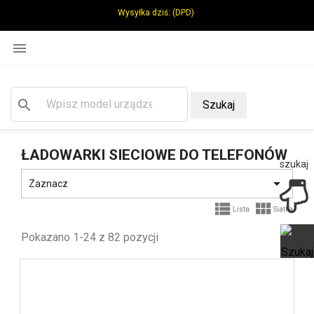
Wysyłka dziś:
(DPD)

search
Szukaj
ŁADOWARKI SIECIOWE DO TELEFONÓW
szukaj

Zaznacz


Lista
Siatka
Pokazano 1-24 z 82 pozycji
Ot