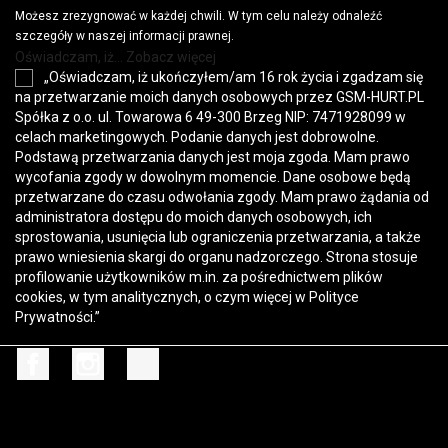
Możesz zrezygnować w każdej chwili. W tym celu należy odnaleźć
szczegóły w naszej informacji prawnej.
Oświadczam, iż... Zobacz więcej
„Oświadczam, iż ukończyłem/am 16 rok życia i zgadzam się
na przetwarzanie moich danych osobowych przez GSM-HURT.PL
Spółka z o.o. ul. Towarowa 6 49-300 Brzeg NIP: 7471928099 w
celach marketingowych. Podanie danych jest dobrowolne.
Podstawą przetwarzania danych jest moja zgoda. Mam prawo
wycofania zgody w dowolnym momencie. Dane osobowe będą
przetwarzane do czasu odwołania zgody. Mam prawo żądania od
administratora dostępu do moich danych osobowych, ich
sprostowania, usunięcia lub ograniczenia przetwarzania, a także
prawo wniesienia skargi do organu nadzorczego. Strona stosuje
profilowanie użytkowników m.in. za pośrednictwem plików
cookies, w tym analitycznych, o czym więcej w
Polityce
Prywatności
.”
Facebook
Instagram
TikTok