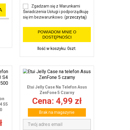
Zgadzam się z Warunkami
A
Świadczenia Usługi i podporządkuję
się im bezwarunkowo. (
przeczytaj
)
POWIADOM MNIE O
DOSTĘPNOŚCI
Ilość w koszyku: 0szt.
Etui Jelly Case Na Telefon Asus
ZenFone 5 Czarny
Cena: 4,99 zł
fon
4 S5
0
Brak na magazynie
ł