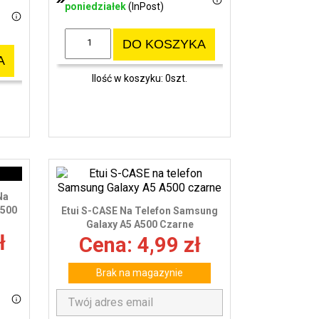
poniedziałek
(InPost)
DO KOSZYKA
A
Ilość w koszyku: 0szt.
Na
A500
Etui S-CASE Na Telefon Samsung
Galaxy A5 A500 Czarne
ł
Cena: 4,99 zł
Brak na magazynie