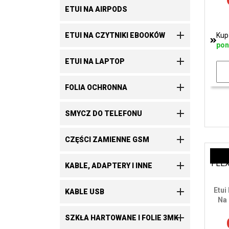
ETUI NA AIRPODS

ETUI NA CZYTNIKI EBOOKÓW
Kup
pon

ETUI NA LAPTOP

FOLIA OCHRONNA

SMYCZ DO TELEFONU

CZĘŚCI ZAMIENNE GSM

KABLE, ADAPTERY I INNE

Etui
KABLE USB
Na 

SZKŁA HARTOWANE I FOLIE 3MK