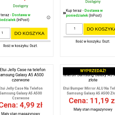
Dostępny
Dostępny
Kup teraz -
Dostawa w
 teraz -
Dostawa w
poniedziałek
(InPost)
iedziałek
(InPost)
DO KOSZYK
DO KOSZYKA
Ilość w koszyku: 0szt.
Ilość w koszyku: 0szt.
WYPRZEDAŻ!
Etui Jelly Case Na Telefon
Etui Bumper Mirror ALU Na Te
Samsung Galaxy A5 A500
Samsung Galaxy A5 A500 Zł
Czerwone
Cena: 11,19 z
Cena: 4,99 zł
Mały stan magazynowy
Mały stan magazynowy