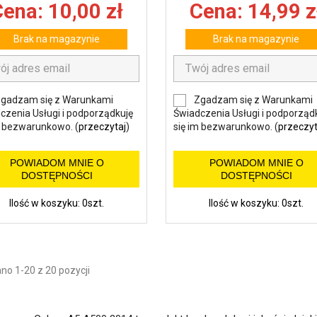
ena: 10,00 zł
Cena: 14,99 z
Brak na magazynie
Brak na magazynie
gadzam się z Warunkami
Zgadzam się z Warunkami
czenia Usługi i podporządkuję
Świadczenia Usługi i podporząd
m bezwarunkowo. (
przeczytaj
)
się im bezwarunkowo. (
przeczyt
POWIADOM MNIE O
POWIADOM MNIE O
DOSTĘPNOŚCI
DOSTĘPNOŚCI
Ilość w koszyku: 0szt.
Ilość w koszyku: 0szt.
no 1-20 z 20 pozycji