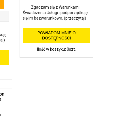
Zgadzam się z Warunkami
Świadczenia Usługi i podporządkuję
się im bezwarunkowo. (
przeczytaj
)
POWIADOM MNIE O
kuję
DOSTĘPNOŚCI
aj
)
Ilość w koszyku: 0szt.
n