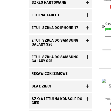

SZKŁO HARTOWANE

ETUI NA TABLET
Kup

ETUI I SZKŁA DO IPHONE 17
pon

ETUI I SZKŁA DO SAMSUNG
GALAXY S26

ETUI I SZKŁA DO SAMSUNG
GALAXY S25
RĘKAWICZKI ZIMOWE

DLA DZIECI

SZKŁA I ETUI NA KONSOLE DO
Etui
GIER