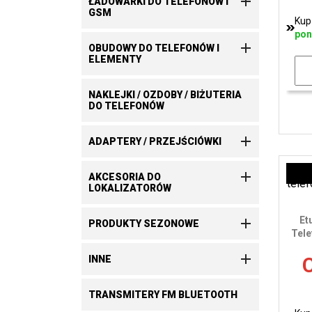

ŁADOWARKI DO TELEFONÓW I
GSM
Kup
pon

OBUDOWY DO TELEFONÓW I
ELEMENTY
NAKLEJKI / OZDOBY / BIŻUTERIA
DO TELEFONÓW

ADAPTERY / PRZEJŚCIÓWKI

AKCESORIA DO
LOKALIZATORÓW
Et

PRODUKTY SEZONOWE
Tele

INNE
C
TRANSMITERY FM BLUETOOTH