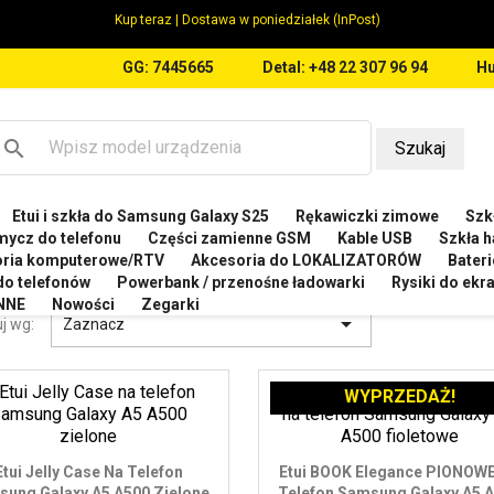
Kup teraz | Dostawa w poniedziałek (InPost)
GG: 7445665
Detal: +48 22 307 96 94
Hu
search
Szukaj
Etui i szkła do Samsung Galaxy S25
Rękawiczki zimowe
Szkł
MSUNG
Etui do Samsung Galaxy A5 A500 2014
mycz do telefonu
Części zamienne GSM
Kable USB
Szkła h
oria komputerowe/RTV
Akcesoria do LOKALIZATORÓW
Bateri
I DO SAMSUNG GALAXY A5 A500 2014
 do telefonów
Powerbank / przenośne ładowarki
Rysiki do ek
NNE
Nowości
Zegarki

j wg:
Zaznacz
WYPRZEDAŻ!
Etui Jelly Case Na Telefon
Etui BOOK Elegance PIONOW
ung Galaxy A5 A500 Zielone
Telefon Samsung Galaxy A5 