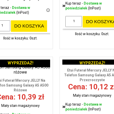
Kup teraz -
Dostawa w
 teraz -
Dostawa w
poniedziałek
(InPost)
iedziałek
(InPost)
DO KOSZYK
DO KOSZYKA
Ilość w koszyku: 0szt.
Ilość w koszyku: 0szt.
WYPRZEDAŻ!
WYPRZEDAŻ!
Etui Futerał Mercury JELLY 
Telefon Samsung Galaxy A5 
Przezroczyste
ui Futerał Mercury JELLY Na
Cena: 10,12 z
fon Samsung Galaxy A5 A500
Różowe
ena: 10,39 zł
Mały stan magazynowy
Kup teraz -
Dostawa w
Mały stan magazynowy
poniedziałek
(InPost)