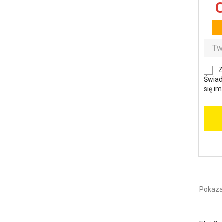
C
Z
Świad
się i
Pokaza