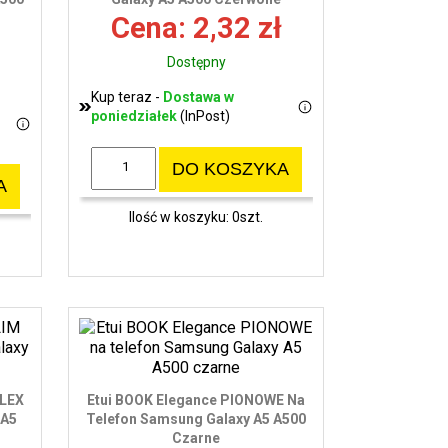
wy
Cena: 2,32 zł
Dostępny
Kup teraz -
Dostawa w
poniedziałek
(InPost)
DO KOSZYKA
A
Ilość w koszyku: 0szt.
FLEX
Etui BOOK Elegance PIONOWE Na
 A5
Telefon Samsung Galaxy A5 A500
Czarne