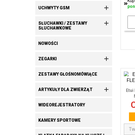
Kup
pon

UCHWYTY GSM

SŁUCHAWKI / ZESTAWY
SŁUCHAWKOWE
NOWOŚCI

ZEGARKI
ZESTAWY GŁOŚNOMÓWIĄCE

ARTYKUŁY DLA ZWIERZĄT
Etui
C
WIDEOREJESTRATORY
KAMERY SPORTOWE