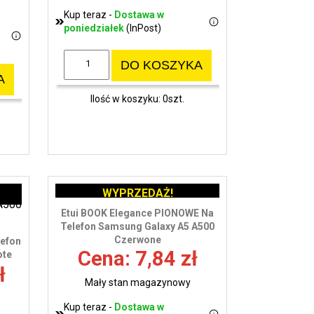
Kup teraz -
Dostawa w
poniedziałek
(InPost)
DO KOSZYKA
A
Ilość w koszyku: 0szt.
WYPRZEDAŻ!
Etui BOOK Elegance PIONOWE Na
Telefon Samsung Galaxy A5 A500
Czerwone
lefon
Cena: 7,84 zł
ote
ł
Mały stan magazynowy
Kup teraz -
Dostawa w