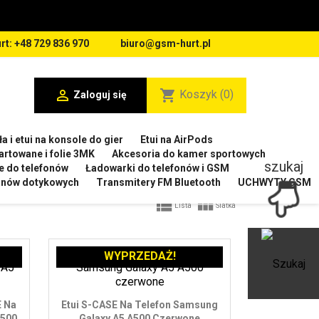
rt: +48 729 836 970
biuro@gsm-hurt.pl

shopping_cart
Koszyk
(0)
Zaloguj się
a i etui na konsole do gier
Etui na AirPods
artowane i folie 3MK
Akcesoria do kamer sportowych
szukaj
e do telefonów
Ładowarki do telefonów i GSM
ranów dotykowych
Transmitery FM Bluetooth
UCHWYTY GSM


Lista
Siatka
WYPRZEDAŻ!
Ot
E Na
Etui S-CASE Na Telefon Samsung
A500
Galaxy A5 A500 Czerwone