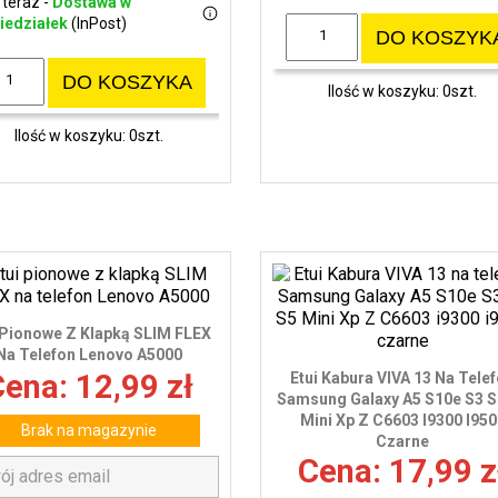
 teraz -
Dostawa w
iedziałek
(InPost)
DO KOSZYK
DO KOSZYKA
Ilość w koszyku: 0szt.
Ilość w koszyku: 0szt.
 Pionowe Z Klapką SLIM FLEX
Na Telefon Lenovo A5000
ena: 12,99 zł
Etui Kabura VIVA 13 Na Tele
Samsung Galaxy A5 S10e S3 S
Mini Xp Z C6603 I9300 I950
Brak na magazynie
Czarne
Cena: 17,99 z