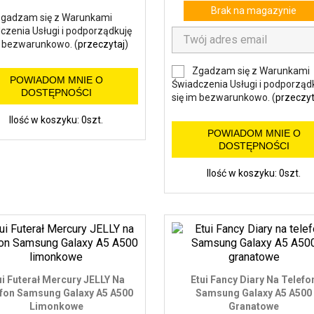
Brak na magazynie
gadzam się z Warunkami
czenia Usługi i podporządkuję
m bezwarunkowo. (
przeczytaj
)
Zgadzam się z Warunkami
POWIADOM MNIE O
Świadczenia Usługi i podporząd
DOSTĘPNOŚCI
się im bezwarunkowo. (
przeczyt
Ilość w koszyku: 0szt.
POWIADOM MNIE O
DOSTĘPNOŚCI
Ilość w koszyku: 0szt.
ui Futerał Mercury JELLY Na
Etui Fancy Diary Na Telefo
fon Samsung Galaxy A5 A500
Samsung Galaxy A5 A500
Limonkowe
Granatowe