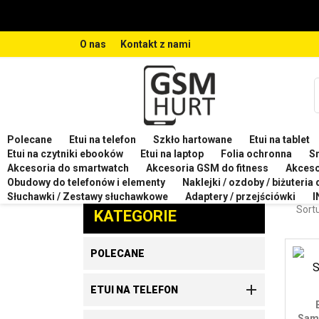
O nas
Kontakt z nami
Polecane
Etui na telefon
Szkło hartowane
Etui na tablet
Strona główna
Etui na telefon
Etui na telefon SA
Etui na czytniki ebooków
Etui na laptop
Folia ochronna
S
Akcesoria do smartwatch
Akcesoria GSM do fitness
Akces
ETU
Obudowy do telefonów i elementy
Naklejki / ozdoby / biżuteria
Zaproponuj produkt
Słuchawki / Zestawy słuchawkowe
Adaptery / przejściówki
I
Sortu
KATEGORIE
POLECANE

ETUI NA TELEFON
Sams