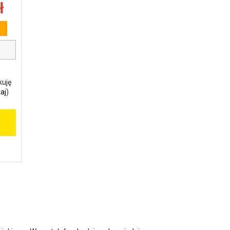
ł
kuję
aj
)