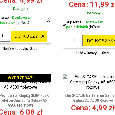
Cena: 4,99 zł
Cena: 11,99 z
Dostępny
Dostępny
 teraz -
Dostawa w
Kup teraz -
Dostawa w
iedziałek
(InPost)
poniedziałek
(InPost)
DO KOSZYKA
DO KOSZYK
Ilość w koszyku: 0szt.
Ilość w koszyku: 0szt.
WYPRZEDAŻ!
 Pionowe Z Klapką SLIM FLEX
Etui S-CASE Na Telefon Sam
Telefon Samsung Galaxy A5
Galaxy A5 A500 Różowe
A500 Fioletowe
Cena: 4,99 zł
Cena: 6,08 zł