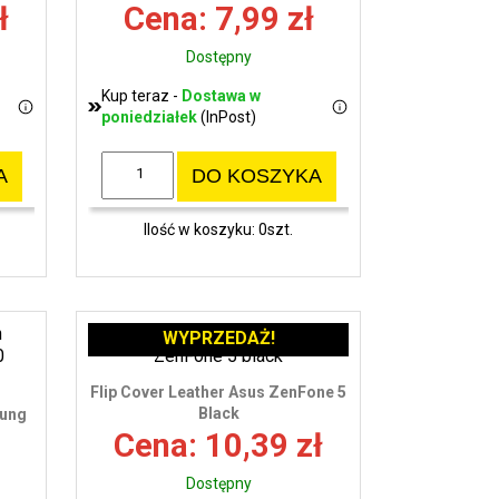
ł
Cena: 7,99 zł
Dostępny
Kup teraz -
Dostawa w
poniedziałek
(InPost)
A
DO KOSZYKA
Ilość w koszyku: 0szt.
WYPRZEDAŻ!
Flip Cover Leather Asus ZenFone 5
Black
sung
Cena: 10,39 zł
Dostępny