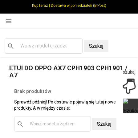
Kup teraz | Dostawa w poniedziałek (InPost)

search
Szukaj
ETUI DO OPPO AX7 CPH1903 CPH1901 /
szukaj
A7
Brak produktów
Sprawdź później! Po dostawie pojawią się tutaj nowe
produkty. A w między czasie:
search
Szukaj
Ot