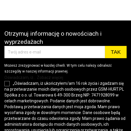
wys
Otrzymuj informację o nowościach i
wyprzedażach
Możesz zrezygnować w każdej chwili. W tym celu należy odnaleźć
szczegóły w naszej informacji prawnej.
Oświadczam, iż... Zobacz więcej
„Oświadczam, iż ukończyłem/am 16 rok życia i zgadzam się
na przetwarzanie moich danych osobowych przez GSM-HURT.PL
Spółka z o.o. ul. Towarowa 6 49-300 Brzeg NIP: 7471928099 w
celach marketingowych. Podanie danych jest dobrowolne.
Podstawą przetwarzania danych jest moja zgoda. Mam prawo
wycofania zgody w dowolnym momencie. Dane osobowe będą
przetwarzane do czasu odwołania zgody. Mam prawo żądania od
administratora dostępu do moich danych osobowych, ich
sprostowania, usunięcia lub ograniczenia przetwarzania, a także