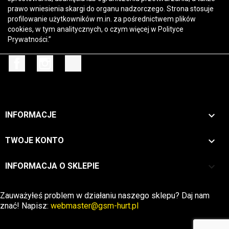
prawo wniesienia skargi do organu nadzorczego. Strona stosuje
profilowanie użytkowników m.in. za pośrednictwem plików
cookies, w tym analitycznych, o czym więcej w
Polityce
Prywatności
.”
Facebook
Instagram
TikTok

INFORMACJE

TWOJE KONTO
keyboard_arrow_down
INFORMACJA O SKLEPIE
Zwrot →
Zauważyłeś problem w działaniu naszego sklepu? Daj nam
znać! Napisz:
webmaster@gsm-hurt.pl