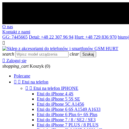
O nas
Kontakt z nami
GG: 7445665
Detal: +48 22 307 96 94
Hurt: +48 729 836 970
biuro

search
clear
Szukaj

Zaloguj się
shopping_cart
Koszyk
(0)
Polecane


Etui na telefon


Etui na telefon IPHONE
Etui do iPhone 4 4S
Etui do iPhone 5 5S SE
Etui do iPhone 5C A1456
Etui do iPhone 6 6S A1549 A1633
Etui do iPhone 6 Plus 6+ 6S Plus
Etui do iPhone 7 / 8 / SE2 / SE3
Etui do iPhone 7 PLUS / 8 PLUS