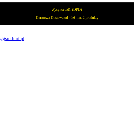
Wysyłka dziś:
(DPD)
Darmowa Dostawa od 40zł min. 2 produkty
@gsm-hurt.pl