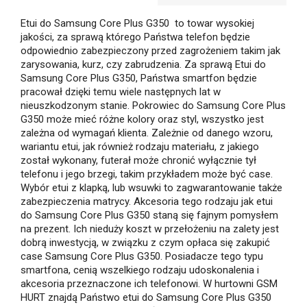
Etui do Samsung Core Plus G350 to towar wysokiej
jakości, za sprawą którego Państwa telefon będzie
odpowiednio zabezpieczony przed zagrożeniem takim jak
zarysowania, kurz, czy zabrudzenia. Za sprawą Etui do
Samsung Core Plus G350, Państwa smartfon będzie
pracował dzięki temu wiele następnych lat w
nieuszkodzonym stanie. Pokrowiec do Samsung Core Plus
G350 może mieć różne kolory oraz styl, wszystko jest
zależna od wymagań klienta. Zależnie od danego wzoru,
wariantu etui, jak również rodzaju materiału, z jakiego
został wykonany, futerał może chronić wyłącznie tył
telefonu i jego brzegi, takim przykładem może być case.
Wybór etui z klapką, lub wsuwki to zagwarantowanie także
zabezpieczenia matrycy. Akcesoria tego rodzaju jak etui
do Samsung Core Plus G350 staną się fajnym pomysłem
na prezent. Ich nieduży koszt w przełożeniu na zalety jest
dobrą inwestycją, w związku z czym opłaca się zakupić
case Samsung Core Plus G350. Posiadacze tego typu
smartfona, cenią wszelkiego rodzaju udoskonalenia i
akcesoria przeznaczone ich telefonowi. W hurtowni GSM
HURT znajdą Państwo etui do Samsung Core Plus G350