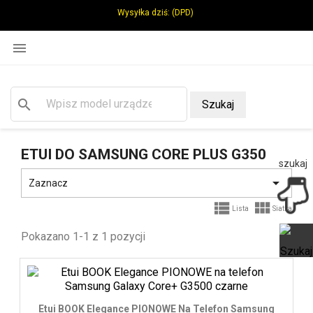
Wysyłka dziś:
(DPD)

search
Szukaj
ETUI DO SAMSUNG CORE PLUS G350
szukaj

Zaznacz


Lista
Siatka
Pokazano 1-1 z 1 pozycji
Ot
Etui BOOK Elegance PIONOWE Na Telefon Samsung