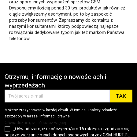
oraz sporo innych wyposażeń sprzętów GSM.
Dysponujemy ilością ponad 30 tys. produktów, jak również
ciągle zwiększamy asortyment, po to by zaspokoić
potrzeby konsumentów. Zapraszamy do kontaktu z
naszymi konsultantami, którzy podpowiedzą najlepsze
rozwiązania dedykowane typom jak też markom Państwa
telefonów.
Otrzymuj informację o nowościach i
wyprzedażach
Możesz zrezygnować w każdej chwili. W tym celu należy odnaleźć
szczegóły w naszej informacji prawnej.
Oświadczam, iż... Zobacz więcej
„Oświadczam, iż ukończyłem/am 16 rok życia i zgadzam się
na przetwarzanie moich danych osobowych przez GSM-HURT.PL