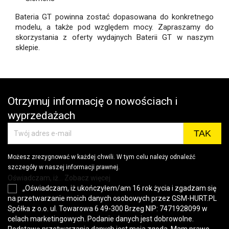
Bateria GT powinna zostać dopasowana do konkretnego
modelu, a także pod względem mocy. Zapraszamy do
skorzystania z oferty wydajnych Baterii GT w naszym
sklepie.
Otrzymuj informację o nowościach i
wyprzedażach
Możesz zrezygnować w każdej chwili. W tym celu należy odnaleźć
szczegóły w naszej informacji prawnej.
Oświadczam, iż... Zobacz więcej
„Oświadczam, iż ukończyłem/am 16 rok życia i zgadzam się
na przetwarzanie moich danych osobowych przez GSM-HURT.PL
Spółka z o.o. ul. Towarowa 6 49-300 Brzeg NIP: 7471928099 w
celach marketingowych. Podanie danych jest dobrowolne.