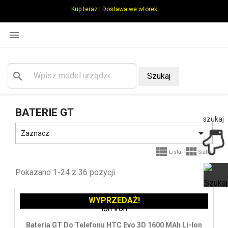
Kup teraz | Dostawa we wtorek

search
Szukaj
BATERIE GT
szukaj

Zaznacz


Lista
Siatka
Pokazano 1-24 z 36 pozycji
WYPRZEDAŻ!
Ot
Bateria GT Do Telefonu HTC Evo 3D 1600 MAh Li-Ion