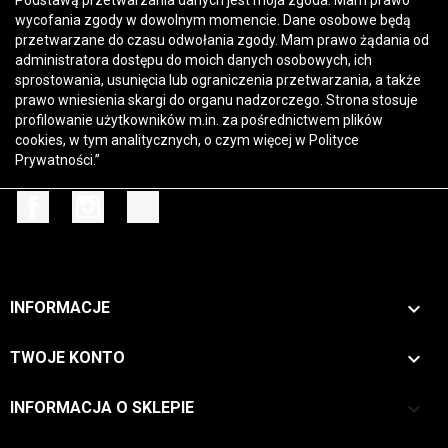
Podstawą przetwarzania danych jest moja zgoda. Mam prawo
wycofania zgody w dowolnym momencie. Dane osobowe będą
przetwarzane do czasu odwołania zgody. Mam prawo żądania od
administratora dostępu do moich danych osobowych, ich
sprostowania, usunięcia lub ograniczenia przetwarzania, a także
prawo wniesienia skargi do organu nadzorczego. Strona stosuje
profilowanie użytkowników m.in. za pośrednictwem plików
cookies, w tym analitycznych, o czym więcej w
Polityce
Prywatności
.”
Facebook
Instagram
TikTok

INFORMACJE

TWOJE KONTO
keyboard_arrow_down
INFORMACJA O SKLEPIE
Zwrot →