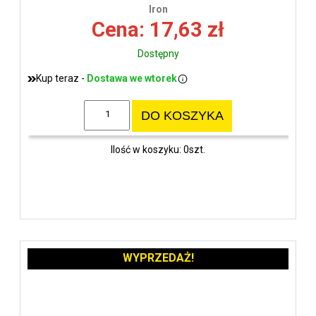
wys
Iron
Cena: 17,63 zł
Dostępny
Kup teraz -
Dostawa we wtorek
DO KOSZYKA
Ilość w koszyku: 0szt.
WYPRZEDAŻ!