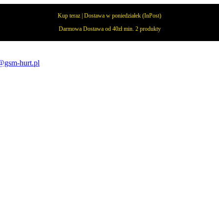
Kup teraz | Dostawa w poniedziałek (InPost)
Darmowa Dostawa od 40zł min. 2 produkty
@gsm-hurt.pl