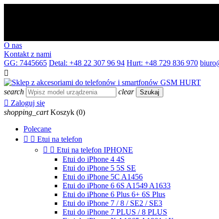
O nas
Kontakt z nami
GG: 7445665
Detal: +48 22 307 96 94
Hurt: +48 729 836 970
biuro

search
clear
Szukaj

Zaloguj się
shopping_cart
Koszyk
(0)
Polecane


Etui na telefon


Etui na telefon IPHONE
Etui do iPhone 4 4S
Etui do iPhone 5 5S SE
Etui do iPhone 5C A1456
Etui do iPhone 6 6S A1549 A1633
Etui do iPhone 6 Plus 6+ 6S Plus
Etui do iPhone 7 / 8 / SE2 / SE3
Etui do iPhone 7 PLUS / 8 PLUS