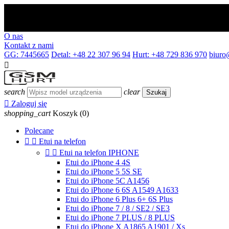
O nas
Kontakt z nami
GG: 7445665
Detal: +48 22 307 96 94
Hurt: +48 729 836 970
biuro

search
clear
Szukaj

Zaloguj się
shopping_cart
Koszyk
(0)
Polecane


Etui na telefon


Etui na telefon IPHONE
Etui do iPhone 4 4S
Etui do iPhone 5 5S SE
Etui do iPhone 5C A1456
Etui do iPhone 6 6S A1549 A1633
Etui do iPhone 6 Plus 6+ 6S Plus
Etui do iPhone 7 / 8 / SE2 / SE3
Etui do iPhone 7 PLUS / 8 PLUS
Etui do iPhone X A1865 A1901 / Xs