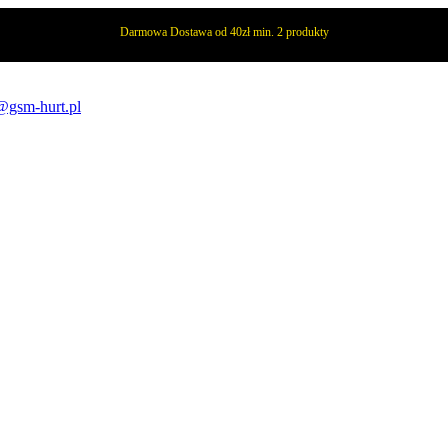
Darmowa Dostawa od 40zł min. 2 produkty
@gsm-hurt.pl