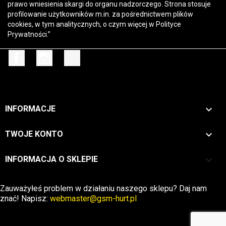
prawo wniesienia skargi do organu nadzorczego. Strona stosuje
profilowanie użytkowników m.in. za pośrednictwem plików
cookies, w tym analitycznych, o czym więcej w
Polityce
Prywatności
.”
Facebook
Instagram
TikTok

INFORMACJE

TWOJE KONTO
keyboard_arrow_down
INFORMACJA O SKLEPIE
Zwrot →
Zauważyłeś problem w działaniu naszego sklepu? Daj nam
znać! Napisz:
webmaster@gsm-hurt.pl