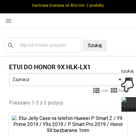
Darmowa Dostawa od 40zł min. 2 produkty

search
Szukaj
ETUI DO HONOR 9X HLK-LX1
szukaj

Zaznacz


Lista
Siatka
Pokazano 1-2 z 2 pozycji
Ot