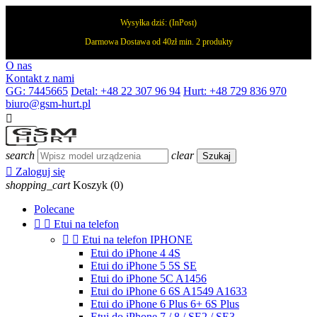
Wysyłka dziś:
(InPost)
Darmowa Dostawa od 40zł min. 2 produkty
O nas
Kontakt z nami
GG: 7445665
Detal: +48 22 307 96 94
Hurt: +48 729 836 970
biuro@gsm-hurt.pl

search
clear
Szukaj

Zaloguj się
shopping_cart
Koszyk
(0)
Polecane


Etui na telefon


Etui na telefon IPHONE
Etui do iPhone 4 4S
Etui do iPhone 5 5S SE
Etui do iPhone 5C A1456
Etui do iPhone 6 6S A1549 A1633
Etui do iPhone 6 Plus 6+ 6S Plus
Etui do iPhone 7 / 8 / SE2 / SE3