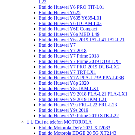
L22
Etui do Huawei Y6 PRO TIT-L01
Etui do Huawei Y625
Etui do Huawei Y635 Y635-L01
Etui do Huawei Y6 II CAM-L03
Etui do Huawei Y6II Compact
Etui do Huawei Y6p MED-L49
Etui do Huawei Y6s 2019 JAT-L41 JAT-L21
Etui do Huawei Y7
Etui do Huawei Y7 2018
Etui do Huawei Y7 Prime 2018
Etui do Huawei Y7 Prime 2019 DUB-LX1
Etui do Huawei Y7 PRO 2019 DUB-LX2
Etui do Huawei Y7 TRT-LX1
Etui do Huawei Y7A PPA-L23B PPA-L03B
Etui do Huawei Y8p 2020
Etui do Huawei Y8s JKM-LX1
Etui do Huawei Y9 2018 FLA-L21 FLA-LX1
Etui do Huawei Y9 2019 JKM-L21
Etui do Huawei Y9a FRL-L22 FRL-L23
Etui do Huawei Y9s 2019
Etui do Huawei Y9 Prime 2019 STK-L22


Etui na telefon MOTOROLA
Etui do Motorola Defy 2021 XT2083
Etui do Motorola EDGE 20 5G XT2143