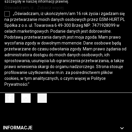
szczegóły w naszej informacji prawnej.
Oświadczam, iż... Zobacz więcej
„Oświadczam, iż ukończyłem/am 16 rok życia i zgadzam się
na przetwarzanie moich danych osobowych przez GSM-HURT.PL
Spółka z o.o. ul. Towarowa 6 49-300 Brzeg NIP: 7471928099 w
celach marketingowych. Podanie danych jest dobrowolne.
Podstawą przetwarzania danych jest moja zgoda. Mam prawo
wycofania zgody w dowolnym momencie. Dane osobowe będą
przetwarzane do czasu odwołania zgody. Mam prawo żądania od
administratora dostępu do moich danych osobowych, ich
sprostowania, usunięcia lub ograniczenia przetwarzania, a także
prawo wniesienia skargi do organu nadzorczego. Strona stosuje
profilowanie użytkowników m.in. za pośrednictwem plików
cookies, w tym analitycznych, o czym więcej w
Polityce
Prywatności
.”
Facebook
Instagram
TikTok

INFORMACJE