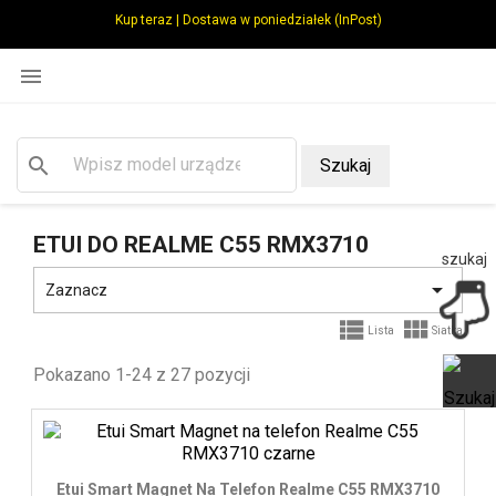
Kup teraz | Dostawa w poniedziałek (InPost)

search
Szukaj
ETUI DO REALME C55 RMX3710
szukaj

Zaznacz


Lista
Siatka
Pokazano 1-24 z 27 pozycji
Ot
Etui Smart Magnet Na Telefon Realme C55 RMX3710