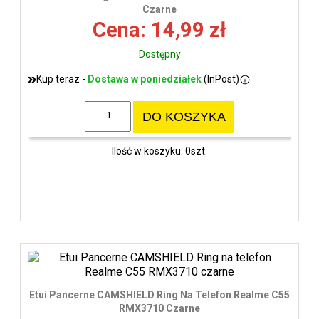
wys
Czarne
Cena: 14,99 zł
Dostępny
Kup teraz -
Dostawa w poniedziałek
(InPost)
DO KOSZYKA
Ilość w koszyku: 0szt.
Etui Pancerne CAMSHIELD Ring Na Telefon Realme C55
RMX3710 Czarne