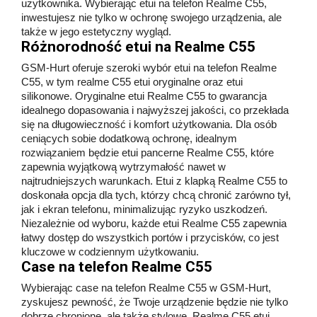
użytkownika. Wybierając etui na telefon Realme C55,
inwestujesz nie tylko w ochronę swojego urządzenia, ale
także w jego estetyczny wygląd.
Różnorodność etui na Realme C55
GSM-Hurt oferuje szeroki wybór etui na telefon Realme
C55, w tym realme C55 etui oryginalne oraz etui
silikonowe. Oryginalne etui Realme C55 to gwarancja
idealnego dopasowania i najwyższej jakości, co przekłada
się na długowieczność i komfort użytkowania. Dla osób
ceniących sobie dodatkową ochronę, idealnym
rozwiązaniem będzie etui pancerne Realme C55, które
zapewnia wyjątkową wytrzymałość nawet w
najtrudniejszych warunkach. Etui z klapką Realme C55 to
doskonała opcja dla tych, którzy chcą chronić zarówno tył,
jak i ekran telefonu, minimalizując ryzyko uszkodzeń.
Niezależnie od wyboru, każde etui Realme C55 zapewnia
łatwy dostęp do wszystkich portów i przycisków, co jest
kluczowe w codziennym użytkowaniu.
Case na telefon Realme C55
Wybierając case na telefon Realme C55 w GSM-Hurt,
zyskujesz pewność, że Twoje urządzenie będzie nie tylko
dobrze chronione, ale także stylowe. Realme C55 etui