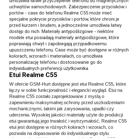
umożliwia łatwe przyczepienie telefonu do magnetycznych
uchwytów samochodowych. Zabezpieczenie przycisków i
portów - case do telefonu Realme C55 może mieć
specjalne pokrycie przycisków i portów, które chroni je
przed kurzem i brudem, a jednocześnie umożliwia łatwy
dostęp do nich. Materiały antypoślizgowe - niektóre
modele etui posiadają materiały antypoślizgowe, które
poprawiają chwyt i zapobiegają przypadkowemu
upuszczeniu telefonu. Case może być dostępne w różnych
kolorach, wzorach i materiałach, co umożliwia
personalizację telefonu i dostosowanie go do
indywidualnych preferencji użytkownika.
Etui Realme C55
W ofercie GSM-Hurt dostępne jest etui Realme C55, które
łączy w sobie funkcjonalność i elegancki wygląd. Etui na
Realme C55 zostało zaprojektowane z myślą o
zapewnieniu maksymalnej ochrony przed uszkodzeniami
mechanicznymi, takimi jak zarysowania, upadki czy
uderzenia. Wysokiej jakości materiały użyte do produkcji
etui gwarantują jego trwałość i wytrzymałość. Realme C55
etui jest dostępne w różnych kolorach i wzorach, co
pozwala na dopasowanie do indywidualnego stylu