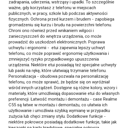
zadrapania, uderzenia, wstrząsy i upadki. To szczególnie
ważne, gdy korzystasz z telefonu w miejscach
publicznych, w pracy, szkole lub podczas aktywności
fizycznych. Ochrona przed kurzem i brudem - zapobiega
gromadzeniu się kurzu i brudu na powierzchni telefonu.
Chroni ono również przed wnikaniem wilgoci i
zanieczyszczeń do wnętrza urządzenia, co może
prowadzić do uszkodzeń elektronicznych. Poprawa
uchwytu i ergonomii - etui zapewnia lepszy uchwyt
telefonu, co może poprawić ergonomię użytkowania i
zmniejszyć ryzyko przypadkowego upuszczenia
urządzenia. Niektóre etui posiadają też specjalne uchwyty
lub paski na rękę, które ułatwiają trzymanie telefonu.
Personalizacja - obudowa pozwala na personalizację
telefonu, co może sprawić, że będzie się on wyróżniał
wśród innych urządzeń. Dostępne są różne kolory, wzory i
materiały, które umożliwiają dopasowanie etui do własnych
preferencji. Łatwość montażu i demontażu - case Realme
C55 są łatwe w montażu i demontażu, co ułatwia ich
użytkowanie i umożliwia szybką wymianę w przypadku
zużycia lub chęci zmiany stylu. Dodatkowe funkcje -
niektóre pokrowce posiadają dodatkowe funkcje, takie jak
kieszonki na karty kredytowe, specjalne pokrycia