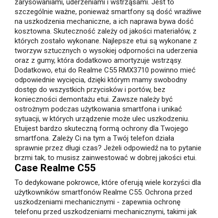
zarysowaniami, uderzeniami i wstrząsami. Jest to
szczególnie ważne, ponieważ smartfony są dość wrażliwe
na uszkodzenia mechaniczne, a ich naprawa bywa dość
kosztowna. Skuteczność zależy od jakości materiałów, z
których zostało wykonane. Najlepsze etui są wykonane z
tworzyw sztucznych o wysokiej odporności na uderzenia
oraz z gumy, która dodatkowo amortyzuje wstrząsy.
Dodatkowo, etui do Realme C55 RMX3710 powinno mieć
odpowiednie wycięcia, dzięki którym mamy swobodny
dostęp do wszystkich przycisków i portów, bez
konieczności demontażu etui. Zawsze należy być
ostrożnym podczas użytkowania smartfona i unikać
sytuacji, w których urządzenie może ulec uszkodzeniu.
Etuijest bardzo skuteczną formą ochrony dla Twojego
smartfona. Zależy Ci na tym a Twój telefon działa
sprawnie przez długi czas? Jeżeli odpowiedź na to pytanie
brzmi tak, to musisz zainwestować w dobrej jakości etui.
Case Realme C55
To dedykowane pokrowce, które oferują wiele korzyści dla
użytkowników smartfonów Realme C55. Ochrona przed
uszkodzeniami mechanicznymi - zapewnia ochronę
telefonu przed uszkodzeniami mechanicznymi, takimi jak