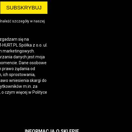
dnaleźć szczegóły w naszej
 zgadzam się na
URT.PL Spółka z o.o. ul.
h marketingowych.
rzania danych jest moja
momencie. Dane osobowe
 prawo żądania od
 ich sprostowania,
rawo wniesienia skargi do
żytkowników m.in. za
, o czym więcej w
Polityce
INFORMACJA O SKLEPIE