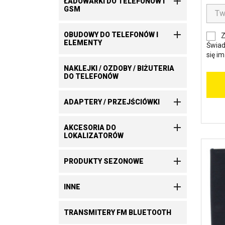

ŁADOWARKI DO TELEFONÓW I
GSM

OBUDOWY DO TELEFONÓW I
Z
ELEMENTY
Świad
się i
NAKLEJKI / OZDOBY / BIŻUTERIA
DO TELEFONÓW

ADAPTERY / PRZEJŚCIÓWKI

AKCESORIA DO
LOKALIZATORÓW

PRODUKTY SEZONOWE

INNE
TRANSMITERY FM BLUETOOTH