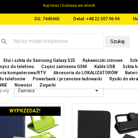
Kup teraz | Dostawa we wtorek
GG: 7445665
Detal: +48 22 307 96 94
Hu
search
Szukaj
Etui i szkła do Samsung Galaxy S25
Rękawiczki zimowe
Szkł
OMI
Etui do Xiaomi 12 PRO
mycz do telefonu
Części zamienne GSM
Kable USB
Szkła h
oria komputerowe/RTV
Akcesoria do LOKALIZATORÓW
Bateri
 DO XIAOMI 12 PRO
 do telefonów
Powerbank / przenośne ładowarki
Rysiki do ek
NNE
Nowości
Zegarki

j wg:
Zaznacz
WYPRZEDAŻ!