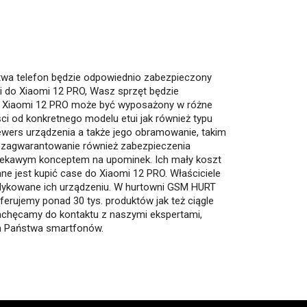
ństwa telefon będzie odpowiednio zabezpieczony
ui do Xiaomi 12 PRO, Wasz sprzęt będzie
do Xiaomi 12 PRO może być wyposażony w różne
ci od konkretnego modelu etui jak również typu
rewers urządzenia a także jego obramowanie, takim
o zagwarantowanie również zabezpieczenia
ą ciekawym konceptem na upominek. Ich mały koszt
ne jest kupić case do Xiaomi 12 PRO. Właściciele
dedykowane ich urządzeniu. W hurtowni GSM HURT
erujemy ponad 30 tys. produktów jak też ciągle
achęcamy do kontaktu z naszymi ekspertami,
m Państwa smartfonów.