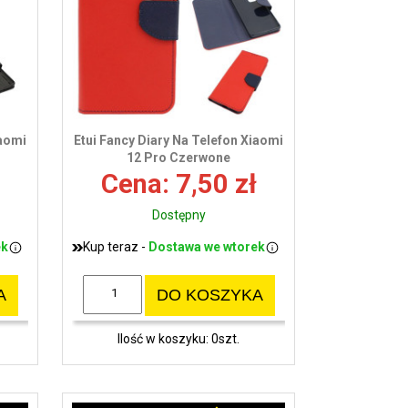
wy
iaomi
Etui Fancy Diary Na Telefon Xiaomi
12 Pro Czerwone
Cena: 7,50 zł
Dostępny
ek
Kup teraz -
Dostawa we wtorek
A
DO KOSZYKA
Ilość w koszyku: 0szt.