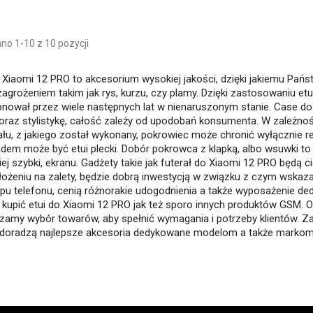
no 1-10 z 10 pozycji
o Xiaomi 12 PRO to akcesorium wysokiej jakości, dzięki jakiemu Pa
zagrożeniem takim jak rys, kurzu, czy plamy. Dzięki zastosowaniu et
onował przez wiele następnych lat w nienaruszonym stanie. Case 
 oraz stylistykę, całość zależy od upodobań konsumenta. W zależnoś
ału, z jakiego został wykonany, pokrowiec może chronić wyłącznie 
adem może być etui plecki. Dobór pokrowca z klapką, albo wsuwki t
iej szybki, ekranu. Gadżety takie jak futerał do Xiaomi 12 PRO będ
łożeniu na zalety, będzie dobrą inwestycją w związku z czym wskaza
ypu telefonu, cenią różnorakie udogodnienia a także wyposażenie 
kupić etui do Xiaomi 12 PRO jak też sporo innych produktów GSM. Of
zamy wybór towarów, aby spełnić wymagania i potrzeby klientów. Z
 doradzą najlepsze akcesoria dedykowane modelom a także marko