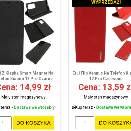
WYPRZEDAŻ!
i Z Klapką Smart Magnet Na
Etui Flip Vennus Na Telefon X
lefon Xiaomi 12 Pro Czarne
12 Pro Czerwone
ena: 14,99 zł
Cena: 13,59 z
Mały stan magazynowy
Mały stan magazynowy
 teraz -
Dostawa we wtorek
Kup teraz -
Dostawa we wtor
DO KOSZYKA
DO KOSZYK