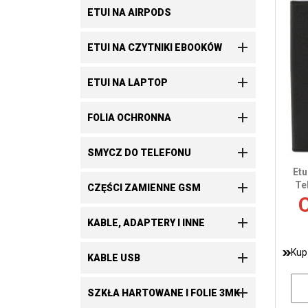
ETUI NA AIRPODS

ETUI NA CZYTNIKI EBOOKÓW

ETUI NA LAPTOP

FOLIA OCHRONNA

SMYCZ DO TELEFONU
Etu

Te
CZĘŚCI ZAMIENNE GSM
C

KABLE, ADAPTERY I INNE
Kup

KABLE USB

SZKŁA HARTOWANE I FOLIE 3MK