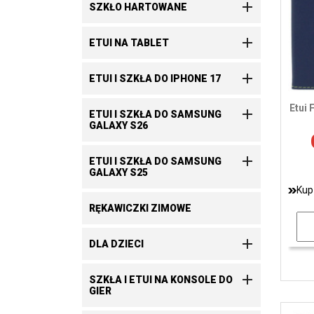

SZKŁO HARTOWANE

ETUI NA TABLET

ETUI I SZKŁA DO IPHONE 17
Etui 

ETUI I SZKŁA DO SAMSUNG
GALAXY S26

ETUI I SZKŁA DO SAMSUNG
GALAXY S25
Kup
RĘKAWICZKI ZIMOWE

DLA DZIECI

SZKŁA I ETUI NA KONSOLE DO
GIER