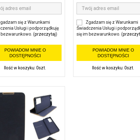
gadzam się z Warunkami
Zgadzam się z Warunkami
czenia Usługi i podporządkuję
Świadczenia Usługi i podporząd
m bezwarunkowo. (
przeczytaj
)
się im bezwarunkowo. (
przeczyt
POWIADOM MNIE O
POWIADOM MNIE O
DOSTĘPNOŚCI
DOSTĘPNOŚCI
Ilość w koszyku: 0szt.
Ilość w koszyku: 0szt.