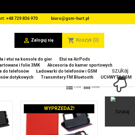
rt: +48 729 836 970
biuro@gsm-hurt.pl

shopping_cart
Koszyk
(0)
Zaloguj się
a i etui na konsole do gier
Etui na AirPods
artowane i folie 3MK
Akcesoria do kamer sportowych
szukaj
e do telefonów
Ładowarki do telefonów i GSM
ranów dotykowych
Transmitery FM Bluetooth
UCHWYTY GSM


Lista
Siatka
WYPRZEDAŻ!
Ot