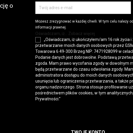
cję o
Możesz zrezygnować w każdej chwili. W tym celu należy o
informacji prawnej.
Oświadczam, iż... Zobacz więcej
„Oświadczam, iż ukończyłem/am 16 rok życia i
przetwarzanie moich danych osobowych przez GSM-H
Towarowa 6 49-300 Brzeg NIP: 7471928099 w celac
Podanie danych jest dobrowolne. Podstawą przetwa
zgoda. Mam prawo wycofania zgody w dowolnym 
będą przetwarzane do czasu odwołania zgody. Mam
administratora dostępu do moich danych osobowych,
usunięcia lub ograniczenia przetwarzania, a także p
organu nadzorczego. Strona stosuje profilowanie u
pośrednictwem plików cookies, w tym analitycznych
Prywatności
.”
TWOJE KONTO