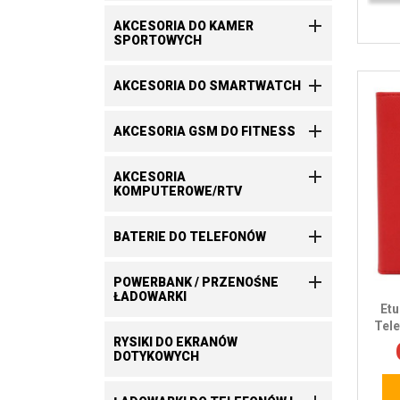

AKCESORIA DO KAMER
SPORTOWYCH

AKCESORIA DO SMARTWATCH

AKCESORIA GSM DO FITNESS

AKCESORIA
KOMPUTEROWE/RTV

BATERIE DO TELEFONÓW

POWERBANK / PRZENOŚNE
ŁADOWARKI
Etu
Tel
RYSIKI DO EKRANÓW
DOTYKOWYCH