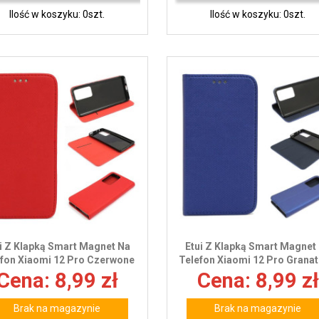
Ilość w koszyku: 0szt.
Ilość w koszyku: 0szt.
i Z Klapką Smart Magnet Na
Etui Z Klapką Smart Magnet
efon Xiaomi 12 Pro Czerwone
Telefon Xiaomi 12 Pro Grana
Cena: 8,99 zł
Cena: 8,99 zł
Brak na magazynie
Brak na magazynie