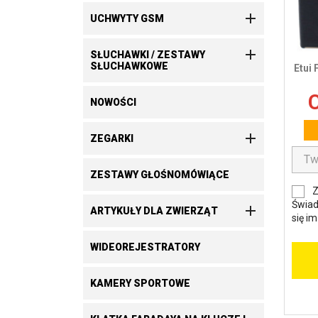

UCHWYTY GSM

SŁUCHAWKI / ZESTAWY
SŁUCHAWKOWE
Etui 
C
NOWOŚCI

ZEGARKI
ZESTAWY GŁOŚNOMÓWIĄCE
Z
Świad

ARTYKUŁY DLA ZWIERZĄT
się i
WIDEOREJESTRATORY
KAMERY SPORTOWE