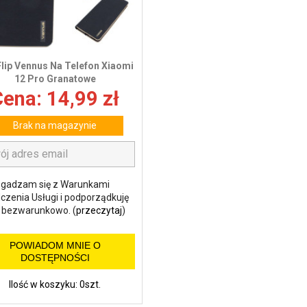
Flip Vennus Na Telefon Xiaomi
12 Pro Granatowe
ena: 14,99 zł
Brak na magazynie
gadzam się z Warunkami
czenia Usługi i podporządkuję
m bezwarunkowo. (
przeczytaj
)
POWIADOM MNIE O
DOSTĘPNOŚCI
Ilość w koszyku: 0szt.