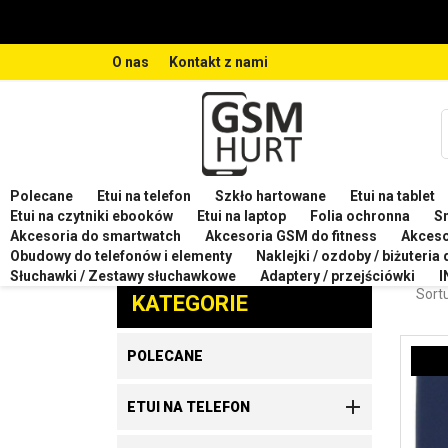
O nas
Kontakt z nami
Polecane
Etui na telefon
Szkło hartowane
Etui na tablet
Strona główna
Etui na telefon
Etui na telefon XIA
Etui na czytniki ebooków
Etui na laptop
Folia ochronna
S
Akcesoria do smartwatch
Akcesoria GSM do fitness
Akces
ETUI
Obudowy do telefonów i elementy
Naklejki / ozdoby / biżuteria
Zaproponuj produkt
Słuchawki / Zestawy słuchawkowe
Adaptery / przejściówki
I
Sortu
KATEGORIE
POLECANE

ETUI NA TELEFON