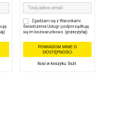
Zgadzam się z Warunkami
kuję
Świadczenia Usługi i podporządkuję
aj
)
się im bezwarunkowo. (
przeczytaj
)
POWIADOM MNIE O
DOSTĘPNOŚCI
Ilość w koszyku: 0szt.