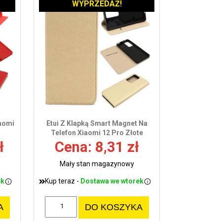
WYPRZEDAŻ!
iaomi
Etui Z Klapką Smart Magnet Na
Telefon Xiaomi 12 Pro Złote
ł
Cena: 8,31 zł
Mały stan magazynowy
ek
Kup teraz -
Dostawa we wtorek
A
DO KOSZYKA