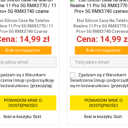
tui Silicon Case Na Telefon
Etui Silicon Case Na Telef
lme 11 Pro 5G RMX3770 / 11
Realme 11 Pro 5G RMX3770 /
Pro+ 5G RMX3740 Czarne
Pro+ 5G RMX3740 Czerwo
ena: 14,99 zł
Cena: 14,99 z
Brak na magazynie
Brak na magazynie
gadzam się z Warunkami
Zgadzam się z Warunkami
czenia Usługi i podporządkuję
Świadczenia Usługi i podporząd
m bezwarunkowo. (
przeczytaj
)
się im bezwarunkowo. (
przeczyt
POWIADOM MNIE O
POWIADOM MNIE O
DOSTĘPNOŚCI
DOSTĘPNOŚCI
Ilość w koszyku: 0szt.
Ilość w koszyku: 0szt.