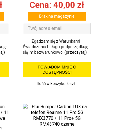
ł
Cena: 40,00 zł
Brak na magazynie
Zgadzam się z Warunkami
kuję
Świadczenia Usługi i podporządkuję
aj
)
się im bezwarunkowo. (
przeczytaj
)
POWIADOM MNIE O
DOSTĘPNOŚCI
Ilość w koszyku: 0szt.
n