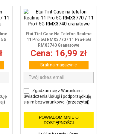
alme
Etui Tint Case Na Telefon Realme
+ 5G
11 Pro 5G RMX3770 / 11 Pro+ 5G
RMX3740 Granatowe
ł
Cena: 16,99 zł
Brak na magazynie
Zgadzam się z Warunkami
kuję
Świadczenia Usługi i podporządkuję
aj
)
się im bezwarunkowo. (
przeczytaj
)
POWIADOM MNIE O
DOSTĘPNOŚCI