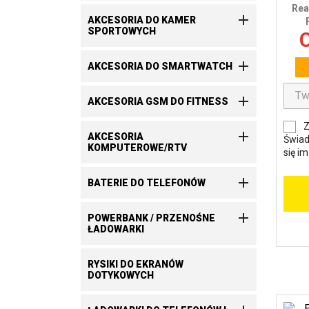
Rea

AKCESORIA DO KAMER
SPORTOWYCH
C

AKCESORIA DO SMARTWATCH

AKCESORIA GSM DO FITNESS
Z

AKCESORIA
Świad
KOMPUTEROWE/RTV
się i

BATERIE DO TELEFONÓW

POWERBANK / PRZENOŚNE
ŁADOWARKI
RYSIKI DO EKRANÓW
DOTYKOWYCH