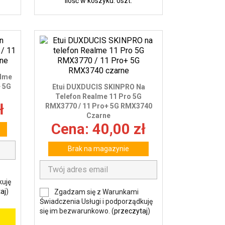
Ilość w koszyku: 0szt.
alme
+ 5G
Etui DUXDUCIS SKINPRO Na
Telefon Realme 11 Pro 5G
ł
RMX3770 / 11 Pro+ 5G RMX3740
Czarne
Cena: 40,00 zł
Brak na magazynie
kuję
aj
)
Zgadzam się z Warunkami
Świadczenia Usługi i podporządkuję
się im bezwarunkowo. (
przeczytaj
)