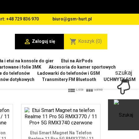
rt: +48 729 836 970
biuro@gsm-hurt.pl

shopping_cart
Koszyk
(0)
Zaloguj się
a i etui na konsole do gier
Etui na AirPods
artowane i folie 3MK
Akcesoria do kamer sportowych
szukaj
e do telefonów
Ładowarki do telefonów i GSM
ranów dotykowych
Transmitery FM Bluetooth
UCHWYTY GSM


Lista
Siatka
Ot
fon
Etui Smart Magnet Na Telefon
 11
Realme 11 Pro 5G RMX3770 / 11