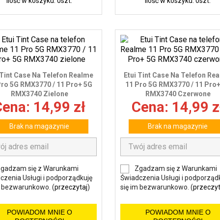
Ilość w koszyku: 0szt.
Ilość w koszyku: 0szt.
 Tint Case Na Telefon Realme
Etui Tint Case Na Telefon Re
Pro 5G RMX3770 / 11 Pro+ 5G
11 Pro 5G RMX3770 / 11 Pro
RMX3740 Zielone
RMX3740 Czerwone
ena: 14,99 zł
Cena: 14,99 z
Brak na magazynie
Brak na magazynie
gadzam się z Warunkami
Zgadzam się z Warunkami
czenia Usługi i podporządkuję
Świadczenia Usługi i podporząd
m bezwarunkowo. (
przeczytaj
)
się im bezwarunkowo. (
przeczyt
POWIADOM MNIE O
POWIADOM MNIE O