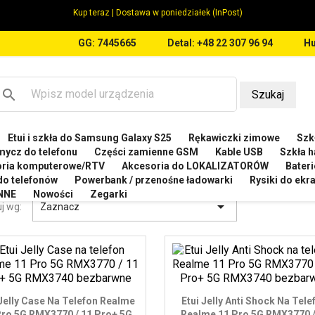
Kup teraz | Dostawa w poniedziałek (InPost)
GG: 7445665
Detal: +48 22 307 96 94
Hu
search
Szukaj
Etui i szkła do Samsung Galaxy S25
Rękawiczki zimowe
Szkł
LME
Etui do Realme 11 Pro Plus 5G RMX3740
mycz do telefonu
Części zamienne GSM
Kable USB
Szkła h
oria komputerowe/RTV
Akcesoria do LOKALIZATORÓW
Bateri
 DO REALME 11 PRO PLUS 5G RMX3740
 do telefonów
Powerbank / przenośne ładowarki
Rysiki do ek
NNE
Nowości
Zegarki

j wg:
Zaznacz
 Jelly Case Na Telefon Realme
Etui Jelly Anti Shock Na Tele
Pro 5G RMX3770 / 11 Pro+ 5G
Realme 11 Pro 5G RMX3770 /