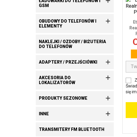

ŁADOWARKI DO TELEFONÓW I
GSM

OBUDOWY DO TELEFONÓW I
E
ELEMENTY
Rea
C
NAKLEJKI / OZDOBY / BIŻUTERIA
DO TELEFONÓW

ADAPTERY / PRZEJŚCIÓWKI

AKCESORIA DO
Z
LOKALIZATORÓW
Świad
się i

PRODUKTY SEZONOWE

INNE
TRANSMITERY FM BLUETOOTH