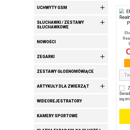

UCHWYTY GSM

SŁUCHAWKI / ZESTAWY
SŁUCHAWKOWE
Et
Rea
NOWOŚCI
C

ZEGARKI
ZESTAWY GŁOŚNOMÓWIĄCE

ARTYKUŁY DLA ZWIERZĄT
Z
Świad
się i
WIDEOREJESTRATORY
KAMERY SPORTOWE