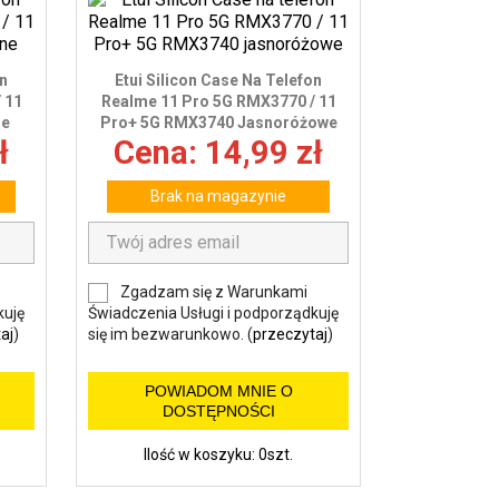
on
Etui Silicon Case Na Telefon
 11
Realme 11 Pro 5G RMX3770 / 11
ne
Pro+ 5G RMX3740 Jasnoróżowe
ł
Cena: 14,99 zł
Brak na magazynie
Zgadzam się z Warunkami
kuję
Świadczenia Usługi i podporządkuję
aj
)
się im bezwarunkowo. (
przeczytaj
)
POWIADOM MNIE O
DOSTĘPNOŚCI
Ilość w koszyku: 0szt.