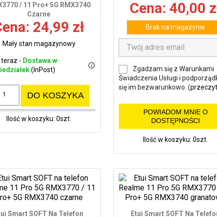
Cena: 40,00 z
3770 / 11 Pro+ 5G RMX3740
Czarne
ena: 24,99 zł
Brak na magazynie
Mały stan magazynowy
 teraz -
Dostawa w
Zgadzam się z Warunkami
iedziałek
(InPost)
Świadczenia Usługi i podporząd
się im bezwarunkowo. (
przeczyt
DO KOSZYKA
POWIADOM MNIE O
Ilość w koszyku: 0szt.
DOSTĘPNOŚCI
Ilość w koszyku: 0szt.
tui Smart SOFT Na Telefon
Etui Smart SOFT Na Telefo