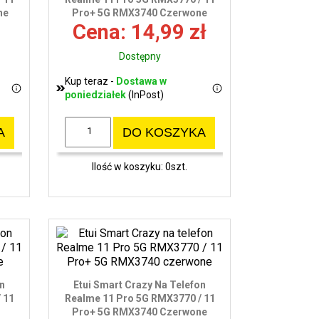
ne
Pro+ 5G RMX3740 Czerwone
wy
Cena: 14,99 zł
Dostępny
Kup teraz -
Dostawa w
poniedziałek
(InPost)
A
DO KOSZYKA
Ilość w koszyku: 0szt.
on
Etui Smart Crazy Na Telefon
 11
Realme 11 Pro 5G RMX3770 / 11
Pro+ 5G RMX3740 Czerwone