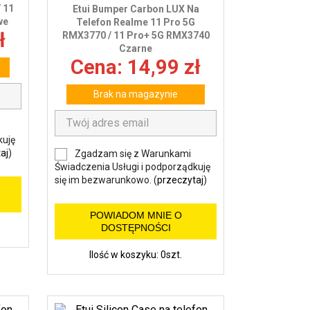
 11
Etui Bumper Carbon LUX Na
we
Telefon Realme 11 Pro 5G
ł
RMX3770 / 11 Pro+ 5G RMX3740
Czarne
Cena: 14,99 zł
Brak na magazynie
kuję
aj
)
Zgadzam się z Warunkami
Świadczenia Usługi i podporządkuję
się im bezwarunkowo. (
przeczytaj
)
POWIADOM MNIE O
DOSTĘPNOŚCI
Ilość w koszyku: 0szt.