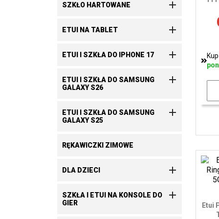

SZKŁO HARTOWANE

ETUI NA TABLET

ETUI I SZKŁA DO IPHONE 17
Kup
pon

ETUI I SZKŁA DO SAMSUNG
GALAXY S26

ETUI I SZKŁA DO SAMSUNG
GALAXY S25
RĘKAWICZKI ZIMOWE

DLA DZIECI

SZKŁA I ETUI NA KONSOLE DO
GIER
Etui