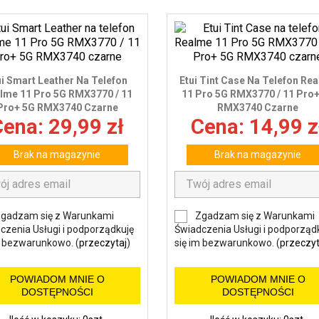
ui Smart Leather Na Telefon
Etui Tint Case Na Telefon Re
lme 11 Pro 5G RMX3770 / 11
11 Pro 5G RMX3770 / 11 Pro
Pro+ 5G RMX3740 Czarne
RMX3740 Czarne
ena: 29,99 zł
Cena: 14,99 z
Brak na magazynie
Brak na magazynie
gadzam się z Warunkami
Zgadzam się z Warunkami
czenia Usługi i podporządkuję
Świadczenia Usługi i podporząd
m bezwarunkowo. (
przeczytaj
)
się im bezwarunkowo. (
przeczyt
POWIADOM MNIE O
POWIADOM MNIE O
DOSTĘPNOŚCI
DOSTĘPNOŚCI