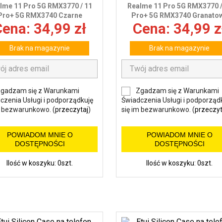
lme 11 Pro 5G RMX3770 / 11
Realme 11 Pro 5G RMX3770 /
Pro+ 5G RMX3740 Czarne
Pro+ 5G RMX3740 Granato
ena: 34,99 zł
Cena: 34,99 z
Brak na magazynie
Brak na magazynie
gadzam się z Warunkami
Zgadzam się z Warunkami
czenia Usługi i podporządkuję
Świadczenia Usługi i podporząd
m bezwarunkowo. (
przeczytaj
)
się im bezwarunkowo. (
przeczyt
POWIADOM MNIE O
POWIADOM MNIE O
DOSTĘPNOŚCI
DOSTĘPNOŚCI
Ilość w koszyku: 0szt.
Ilość w koszyku: 0szt.