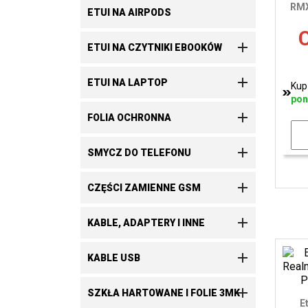
RMX
ETUI NA AIRPODS
C

ETUI NA CZYTNIKI EBOOKÓW

ETUI NA LAPTOP
Kup
pon

FOLIA OCHRONNA

SMYCZ DO TELEFONU

CZĘŚCI ZAMIENNE GSM

KABLE, ADAPTERY I INNE

KABLE USB

SZKŁA HARTOWANE I FOLIE 3MK
E