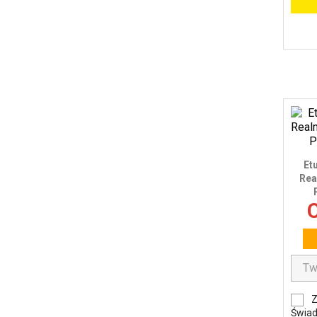
Et
Rea
C
Z
Świad