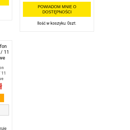
POWIADOM MNIE O
DOSTĘPNOŚCI
Ilość w koszyku: 0szt.
on
 11
we
ł
kuję