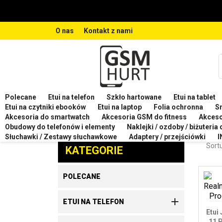
O nas
Kontakt z nami
Polecane
Etui na telefon
Szkło hartowane
Etui na tablet
Strona główna
Etui na telefon
Etui na telefon REA
Etui na czytniki ebooków
Etui na laptop
Folia ochronna
S
Akcesoria do smartwatch
Akcesoria GSM do fitness
Akces
ETUI
Obudowy do telefonów i elementy
Naklejki / ozdoby / biżuteria
Zaproponuj produkt
Słuchawki / Zestawy słuchawkowe
Adaptery / przejściówki
I
Sortu
KATEGORIE
POLECANE

ETUI NA TELEFON
Etui
11 