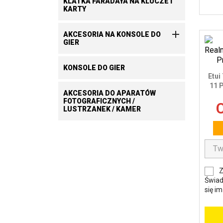
KLATKA FARADAYA NA KLUCZE I
KARTY

AKCESORIA NA KONSOLE DO
GIER
KONSOLE DO GIER
Etui
11 
AKCESORIA DO APARATÓW
FOTOGRAFICZNYCH /
C
LUSTRZANEK / KAMER
Z
Świad
się i