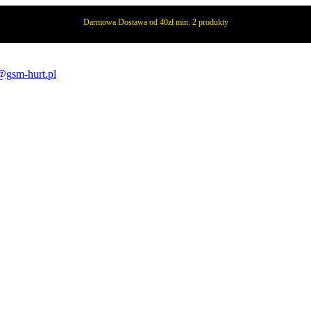
Darmowa Dostawa od 40zł min. 2 produkty
@gsm-hurt.pl