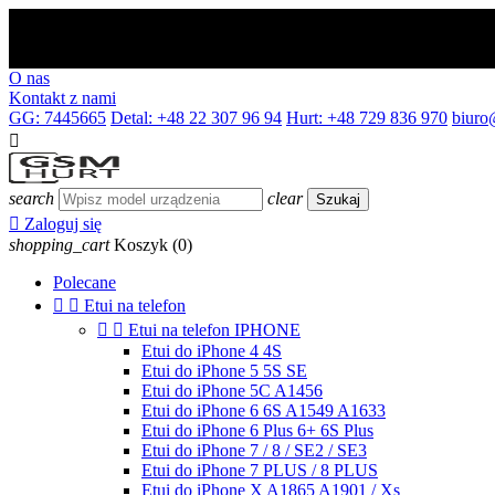
O nas
Kontakt z nami
GG: 7445665
Detal: +48 22 307 96 94
Hurt: +48 729 836 970
biuro

search
clear
Szukaj

Zaloguj się
shopping_cart
Koszyk
(0)
Polecane


Etui na telefon


Etui na telefon IPHONE
Etui do iPhone 4 4S
Etui do iPhone 5 5S SE
Etui do iPhone 5C A1456
Etui do iPhone 6 6S A1549 A1633
Etui do iPhone 6 Plus 6+ 6S Plus
Etui do iPhone 7 / 8 / SE2 / SE3
Etui do iPhone 7 PLUS / 8 PLUS
Etui do iPhone X A1865 A1901 / Xs