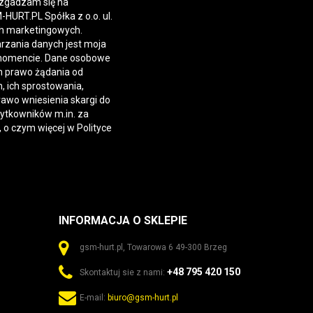
 zgadzam się na
URT.PL Spółka z o.o. ul.
h marketingowych.
rzania danych jest moja
momencie. Dane osobowe
 prawo żądania od
 ich sprostowania,
rawo wniesienia skargi do
żytkowników m.in. za
, o czym więcej w
Polityce
INFORMACJA O SKLEPIE
gsm-hurt.pl, Towarowa 6 49-300 Brzeg
+48 795 420 150
Skontaktuj sie z nami:
E-mail:
biuro@gsm-hurt.pl