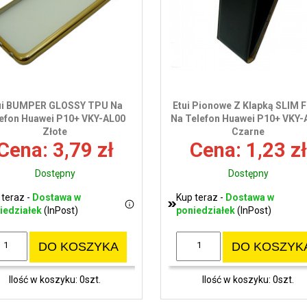
ui BUMPER GLOSSY TPU Na
Etui Pionowe Z Klapką SLIM 
efon Huawei P10+ VKY-AL00
Na Telefon Huawei P10+ VKY-
Złote
Czarne
Cena: 3,79 zł
Cena: 1,23 zł
Dostępny
Dostępny
 teraz -
Dostawa w
Kup teraz -
Dostawa w
iedziałek
(InPost)
poniedziałek
(InPost)
DO KOSZYKA
DO KOSZYK
Ilość w koszyku: 0szt.
Ilość w koszyku: 0szt.