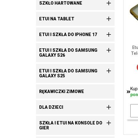

SZKŁO HARTOWANE

ETUI NA TABLET

ETUI I SZKŁA DO IPHONE 17
Et

ETUI I SZKŁA DO SAMSUNG
Tel
GALAXY S26

ETUI I SZKŁA DO SAMSUNG
GALAXY S25
Kup
RĘKAWICZKI ZIMOWE
pon

DLA DZIECI

SZKŁA I ETUI NA KONSOLE DO
GIER