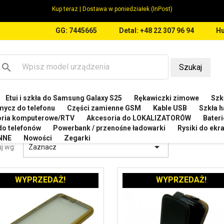
Kup teraz | Dostawa w poniedziałek (InPost)
GG: 7445665
Detal: +48 22 307 96 94
Hu
search
Szukaj
Etui i szkła do Samsung Galaxy S25
Rękawiczki zimowe
Szkł
WEI
Etui do Huawei P10 Plus VKY-L29
mycz do telefonu
Części zamienne GSM
Kable USB
Szkła h
oria komputerowe/RTV
Akcesoria do LOKALIZATORÓW
Bateri
 DO HUAWEI P10 PLUS VKY-L29
 do telefonów
Powerbank / przenośne ładowarki
Rysiki do ek
NNE
Nowości
Zegarki

j wg:
Zaznacz
WYPRZEDAŻ!
WYPRZEDAŻ!