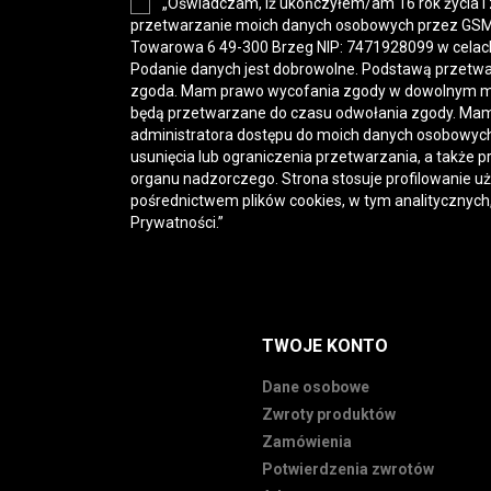
„Oświadczam, iż ukończyłem/am 16 rok życia i
przetwarzanie moich danych osobowych przez GSM-H
Towarowa 6 49-300 Brzeg NIP: 7471928099 w celac
Podanie danych jest dobrowolne. Podstawą przetwa
zgoda. Mam prawo wycofania zgody w dowolnym 
będą przetwarzane do czasu odwołania zgody. Mam
administratora dostępu do moich danych osobowych,
usunięcia lub ograniczenia przetwarzania, a także p
organu nadzorczego. Strona stosuje profilowanie u
pośrednictwem plików cookies, w tym analitycznych
Prywatności
.”
TWOJE KONTO
Dane osobowe
Zwroty produktów
Zamówienia
Potwierdzenia zwrotów