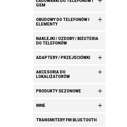

ŁADOWARKI DO TELEFONÓW I
GSM

OBUDOWY DO TELEFONÓW I
ELEMENTY
NAKLEJKI / OZDOBY / BIŻUTERIA
DO TELEFONÓW

ADAPTERY / PRZEJŚCIÓWKI

AKCESORIA DO
LOKALIZATORÓW

PRODUKTY SEZONOWE

INNE
TRANSMITERY FM BLUETOOTH