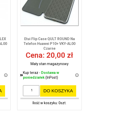
wy
FLEX
Etui Flip Case QULT ROUND Na
AL00
Telefon Huawei P10+ VKY-AL00
Czarne
Cena: 20,00 zł
Mały stan magazynowy
Kup teraz -
Dostawa w
poniedziałek
(InPost)
A
DO KOSZYKA
Ilość w koszyku: 0szt.