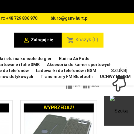
rt: +48 729 836 970
biuro@gsm-hurt.pl

shopping_cart
Koszyk
(0)
Zaloguj się
a i etui na konsole do gier
Etui na AirPods
artowane i folie 3MK
Akcesoria do kamer sportowych
szukaj
e do telefonów
Ładowarki do telefonów i GSM
ranów dotykowych
Transmitery FM Bluetooth
UCHWYTY GSM


Lista
Siatka
WYPRZEDAŻ!
Ot