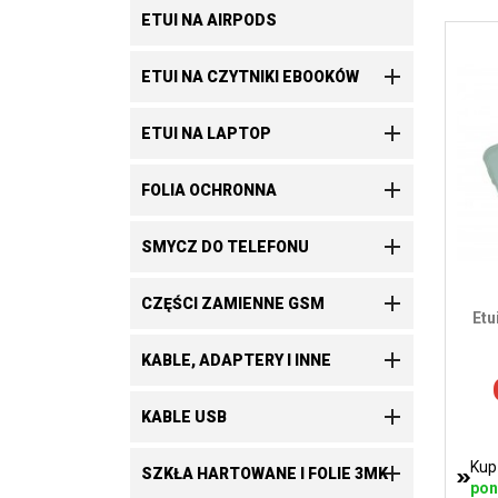
ETUI NA AIRPODS

ETUI NA CZYTNIKI EBOOKÓW

ETUI NA LAPTOP

FOLIA OCHRONNA

SMYCZ DO TELEFONU

CZĘŚCI ZAMIENNE GSM
Etu

KABLE, ADAPTERY I INNE

KABLE USB
Kup

SZKŁA HARTOWANE I FOLIE 3MK
pon