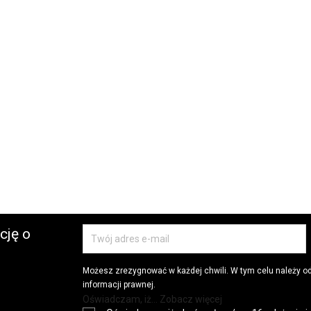
cję o
Możesz zrezygnować w każdej chwili. W tym celu należy o
informacji prawnej.
Oświadczam, iż... Zobacz więcej