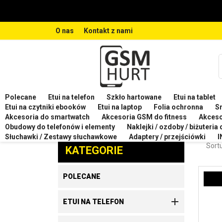
O nas
Kontakt z nami
Polecane
Etui na telefon
Szkło hartowane
Etui na tablet
Strona główna
Etui na telefon
Etui na telefon HUA
Etui na czytniki ebooków
Etui na laptop
Folia ochronna
S
Akcesoria do smartwatch
Akcesoria GSM do fitness
Akces
ETUI
Obudowy do telefonów i elementy
Naklejki / ozdoby / biżuteria
Zaproponuj produkt
Słuchawki / Zestawy słuchawkowe
Adaptery / przejściówki
I
Sortu
KATEGORIE
POLECANE

ETUI NA TELEFON