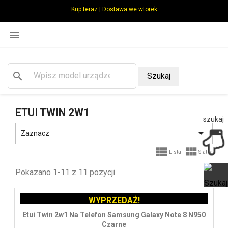
Kup teraz | Dostawa we wtorek

search
Szukaj
ETUI TWIN 2W1
szukaj

Zaznacz


Lista
Siatka
Pokazano 1-11 z 11 pozycji
WYPRZEDAŻ!
Ot
Etui Twin 2w1 Na Telefon Samsung Galaxy Note 8 N950
Czarne