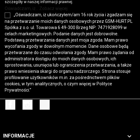
szczegóły w naszej informacji prawnej.
Oświadczam, iż... Zobacz więcej
„Oświadczam, iż ukończyłem/am 16 rok życia i zgadzam się
na przetwarzanie moich danych osobowych przez GSM-HURT.PL
Spółka z o.o. ul. Towarowa 6 49-300 Brzeg NIP: 7471928099 w
celach marketingowych. Podanie danych jest dobrowolne.
Podstawą przetwarzania danych jest moja zgoda. Mam prawo
wycofania zgody w dowolnym momencie. Dane osobowe będą
przetwarzane do czasu odwołania zgody. Mam prawo żądania od
administratora dostępu do moich danych osobowych, ich
sprostowania, usunięcia lub ograniczenia przetwarzania, a także
prawo wniesienia skargi do organu nadzorczego. Strona stosuje
profilowanie użytkowników m.in. za pośrednictwem plików
cookies, w tym analitycznych, o czym więcej w
Polityce
Prywatności
.”
Facebook
Instagram
TikTok

INFORMACJE