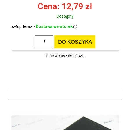
wys
Cena: 12,79 zł
Dostępny
Kup teraz -
Dostawa we wtorek
DO KOSZYKA
Ilość w koszyku: 0szt.