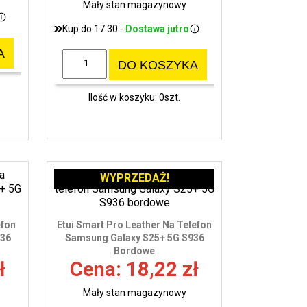
Mały stan magazynowy
Kup do 17:30 -
Dostawa jutro
A
DO KOSZYKA
Ilość w koszyku: 0szt.
WYPRZEDAŻ!
efon
Etui Smart Pro Leather Na Telefon
936
Samsung Galaxy S25+ 5G S936
Bordowe
ł
Cena: 18,22 zł
Mały stan magazynowy