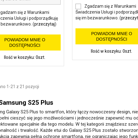
Zgadzam się z Warunkami
Świadczenia Usługi i podporząd
gadzam się z Warunkami
się im bezwarunkowo. (
przeczyt
czenia Usługi i podporządkuję
m bezwarunkowo. (
przeczytaj
)
POWIADOM MNIE O
DOSTĘPNOŚCI
POWIADOM MNIE O
DOSTĘPNOŚCI
Ilość w koszyku: 0szt.
Ilość w koszyku: 0szt.
no 1-21 z 21 pozycji
 Samsung S25 Plus
g Galaxy S25 Plus to smartfon, który łączy nowoczesny design, n
pełni cieszyć się jego możliwościami i jednocześnie zapewnić mu o
ktowane specjalnie dla tego modelu. W tej kategorii znajdziesz szero
onalność i trwałość. Każde etui do Galaxy S25 Plus zostało stworz
ukcja zapewnia pełną ochronę smartfona, nie ograniczając jego funkc