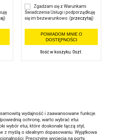
Zgadzam się z Warunkami
kuję
Świadczenia Usługi i podporządkuję
aj
)
się im bezwarunkowo. (
przeczytaj
)
POWIADOM MNIE O
DOSTĘPNOŚCI
Ilość w koszyku: 0szt.
iesamowitą wydajność i zaawansowane funkcje.
dpowiednią ochronę, warto wybrać etui
ki wybór etui, które doskonale łączą styl,
one z myślą o idealnym dopasowaniu. Wyjątkowa
jonalności. Precyzyjne wycięcia na porty,