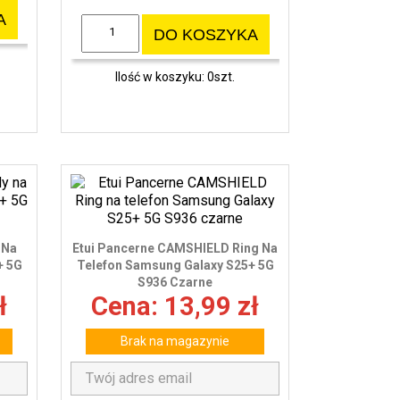
A
DO KOSZYKA
Ilość w koszyku: 0szt.
 Na
Etui Pancerne CAMSHIELD Ring Na
+ 5G
Telefon Samsung Galaxy S25+ 5G
S936 Czarne
ł
Cena: 13,99 zł
Brak na magazynie