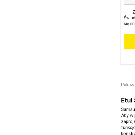
Z
Świad
się i
Pokaza
Etui
Samsun
Aby w 
zaproje
funkcj
konstr