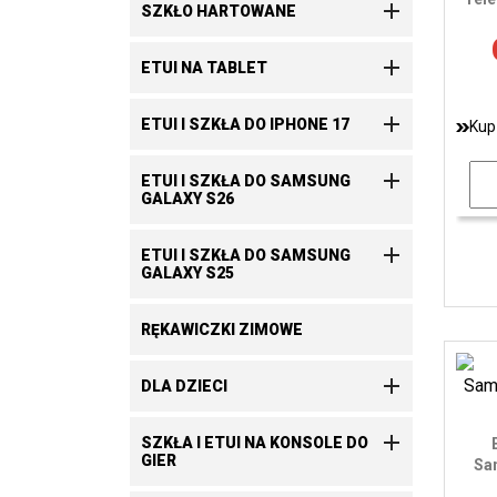

SZKŁO HARTOWANE

ETUI NA TABLET

ETUI I SZKŁA DO IPHONE 17
Kup

ETUI I SZKŁA DO SAMSUNG
GALAXY S26

ETUI I SZKŁA DO SAMSUNG
GALAXY S25
RĘKAWICZKI ZIMOWE

DLA DZIECI

SZKŁA I ETUI NA KONSOLE DO
GIER
Sa