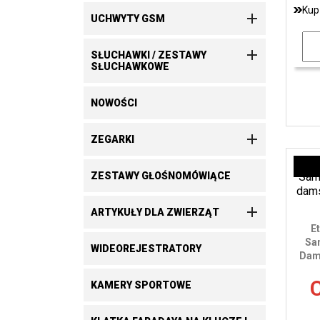
Kup

UCHWYTY GSM

SŁUCHAWKI / ZESTAWY
SŁUCHAWKOWE
NOWOŚCI

ZEGARKI
ZESTAWY GŁOŚNOMÓWIĄCE

ARTYKUŁY DLA ZWIERZĄT
E
Sa
WIDEOREJESTRATORY
Dam
C
KAMERY SPORTOWE