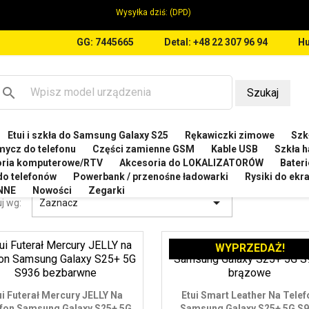
Wysyłka dziś:
(DPD)
GG: 7445665
Detal: +48 22 307 96 94
Hu
search
Szukaj
Etui i szkła do Samsung Galaxy S25
Rękawiczki zimowe
Szkł
MSUNG
Etui do Samsung Galaxy S25 Plus
mycz do telefonu
Części zamienne GSM
Kable USB
Szkła h
oria komputerowe/RTV
Akcesoria do LOKALIZATORÓW
Bateri
I DO SAMSUNG GALAXY S25 PLUS
 do telefonów
Powerbank / przenośne ładowarki
Rysiki do ek
NNE
Nowości
Zegarki

j wg:
Zaznacz
WYPRZEDAŻ!
ui Futerał Mercury JELLY Na
Etui Smart Leather Na Telef
fon Samsung Galaxy S25+ 5G
Samsung Galaxy S25+ 5G S