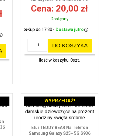
wy
Cena: 20,00 zł
ł
Dostępny
Kup do 17:30 -
Dostawa jutro
DO KOSZYKA
A
Ilość w koszyku: 0szt.
WYPRZEDAŻ!
on
936
Etui TEDDY BEAR Na Telefon
Samsung Galaxy S25+ 5G S936