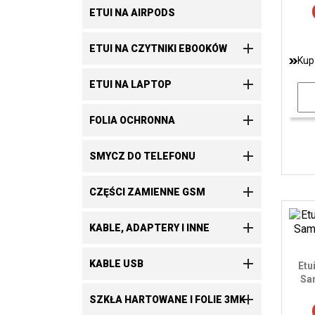
ETUI NA AIRPODS

ETUI NA CZYTNIKI EBOOKÓW
Kup

ETUI NA LAPTOP

FOLIA OCHRONNA

SMYCZ DO TELEFONU

CZĘŚCI ZAMIENNE GSM

KABLE, ADAPTERY I INNE

KABLE USB
Etu
Sa

SZKŁA HARTOWANE I FOLIE 3MK