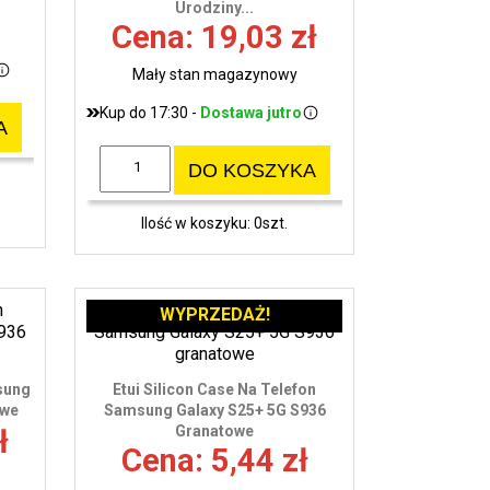
Urodziny...
Cena: 19,03 zł
Mały stan magazynowy
Kup do 17:30 -
Dostawa jutro
A
DO KOSZYKA
Ilość w koszyku: 0szt.
WYPRZEDAŻ!
sung
Etui Silicon Case Na Telefon
owe
Samsung Galaxy S25+ 5G S936
Granatowe
ł
Cena: 5,44 zł