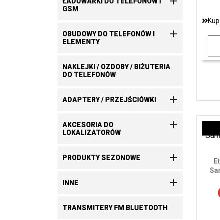

ŁADOWARKI DO TELEFONÓW I
GSM
Kup

OBUDOWY DO TELEFONÓW I
ELEMENTY
NAKLEJKI / OZDOBY / BIŻUTERIA
DO TELEFONÓW

ADAPTERY / PRZEJŚCIÓWKI

AKCESORIA DO
LOKALIZATORÓW

PRODUKTY SEZONOWE
E
Sa

INNE
TRANSMITERY FM BLUETOOTH