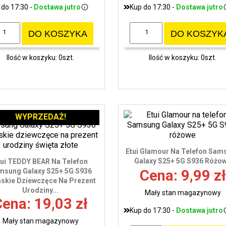
 do 17:30 -
Dostawa jutro
Kup do 17:30 -
Dostawa jutro
DO KOSZYKA
DO KOSZYK
Ilość w koszyku: 0szt.
Ilość w koszyku: 0szt.
WYPRZEDAŻ!
Etui Glamour Na Telefon Sam
Galaxy S25+ 5G S936 Różo
tui TEDDY BEAR Na Telefon
msung Galaxy S25+ 5G S936
Cena: 9,99 zł
skie Dziewczęce Na Prezent
Urodziny...
Mały stan magazynowy
ena: 19,03 zł
Kup do 17:30 -
Dostawa jutro
Mały stan magazynowy