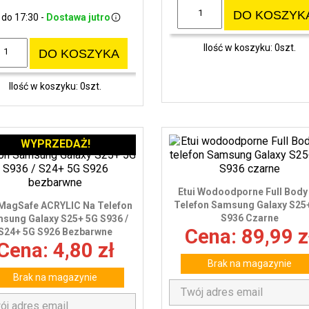
DO KOSZYK
 do 17:30 -
Dostawa jutro
Ilość w koszyku: 0szt.
DO KOSZYKA
Ilość w koszyku: 0szt.
WYPRZEDAŻ!
Etui Wodoodporne Full Body
Telefon Samsung Galaxy S25
 MagSafe ACRYLIC Na Telefon
S936 Czarne
sung Galaxy S25+ 5G S936 /
Cena: 89,99 z
S24+ 5G S926 Bezbarwne
Cena: 4,80 zł
Brak na magazynie
Brak na magazynie