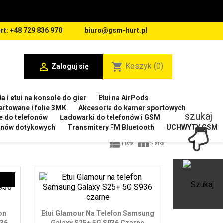
rt: +48 729 836 970
biuro@gsm-hurt.pl

shopping_cart
Koszyk
(0)
Zaloguj się
a i etui na konsole do gier
Etui na AirPods
artowane i folie 3MK
Akcesoria do kamer sportowych
szukaj
e do telefonów
Ładowarki do telefonów i GSM
ranów dotykowych
Transmitery FM Bluetooth
UCHWYTY GSM


Lista
Siatka
Ot
on
Etui Glamour Na Telefon Samsung
936
Galaxy S25+ 5G S936 Czarne