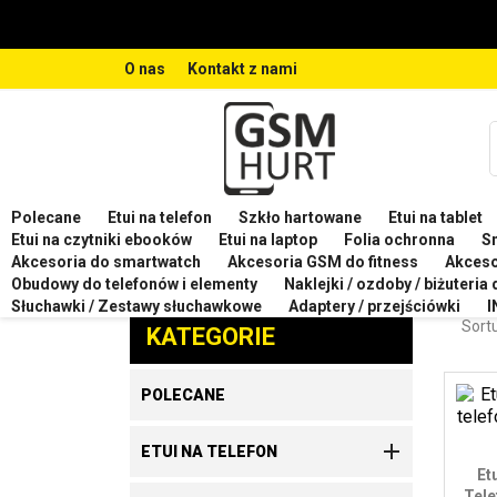
O nas
Kontakt z nami
Polecane
Etui na telefon
Szkło hartowane
Etui na tablet
Strona główna
Etui na telefon
Etui na telefon SA
Etui na czytniki ebooków
Etui na laptop
Folia ochronna
S
Akcesoria do smartwatch
Akcesoria GSM do fitness
Akces
ETU
Obudowy do telefonów i elementy
Naklejki / ozdoby / biżuteria
Zaproponuj produkt
Słuchawki / Zestawy słuchawkowe
Adaptery / przejściówki
I
Sortu
KATEGORIE
POLECANE

ETUI NA TELEFON
Et
Tele