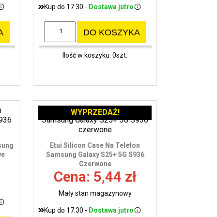
Kup do 17:30 -
Dostawa jutro
A
DO KOSZYKA
Ilość w koszyku: 0szt.
WYPRZEDAŻ!
sung
Etui Silicon Case Na Telefon
we
Samsung Galaxy S25+ 5G S936
Czerwone
Cena: 5,44 zł
Mały stan magazynowy
Kup do 17:30 -
Dostawa jutro