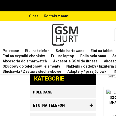
O nas
Kontakt z nami
Polecane
Etui na telefon
Szkło hartowane
Etui na tablet
Strona główna
Ładowarki do telefonów i GSM
Ład
Etui na czytniki ebooków
Etui na laptop
Folia ochronna
S
Akcesoria do smartwatch
Akcesoria GSM do fitness
Akces
ŁAD
Obudowy do telefonów i elementy
Naklejki / ozdoby / biżuteria
Zaproponuj produkt
Słuchawki / Zestawy słuchawkowe
Adaptery / przejściówki
I
Sortu
KATEGORIE
POLECANE

ETUI NA TELEFON