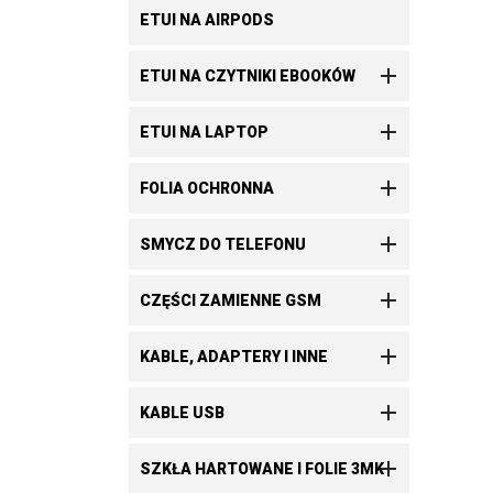
ETUI NA AIRPODS

ETUI NA CZYTNIKI EBOOKÓW

ETUI NA LAPTOP

FOLIA OCHRONNA

SMYCZ DO TELEFONU

CZĘŚCI ZAMIENNE GSM

KABLE, ADAPTERY I INNE

KABLE USB

SZKŁA HARTOWANE I FOLIE 3MK