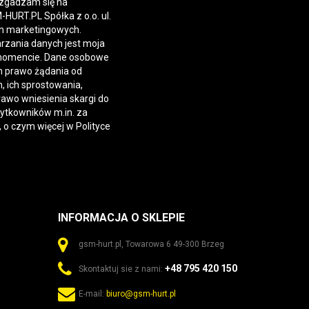
 zgadzam się na
URT.PL Spółka z o.o. ul.
h marketingowych.
rzania danych jest moja
momencie. Dane osobowe
 prawo żądania od
 ich sprostowania,
rawo wniesienia skargi do
żytkowników m.in. za
, o czym więcej w
Polityce
INFORMACJA O SKLEPIE
gsm-hurt.pl, Towarowa 6 49-300 Brzeg
+48 795 420 150
Skontaktuj sie z nami:
E-mail:
biuro@gsm-hurt.pl