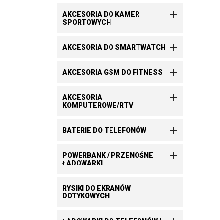

AKCESORIA DO KAMER
SPORTOWYCH

AKCESORIA DO SMARTWATCH

AKCESORIA GSM DO FITNESS

AKCESORIA
KOMPUTEROWE/RTV

BATERIE DO TELEFONÓW

POWERBANK / PRZENOŚNE
ŁADOWARKI
RYSIKI DO EKRANÓW
DOTYKOWYCH