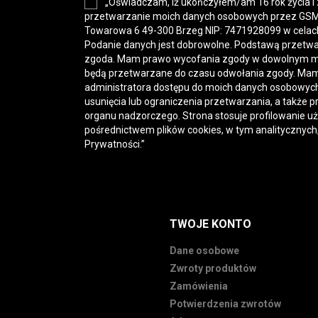
„Oświadczam, iż ukończyłem/am 16 rok życia i
przetwarzanie moich danych osobowych przez GSM-H
Towarowa 6 49-300 Brzeg NIP: 7471928099 w celac
Podanie danych jest dobrowolne. Podstawą przetwa
zgoda. Mam prawo wycofania zgody w dowolnym 
będą przetwarzane do czasu odwołania zgody. Mam
administratora dostępu do moich danych osobowych,
usunięcia lub ograniczenia przetwarzania, a także p
organu nadzorczego. Strona stosuje profilowanie u
pośrednictwem plików cookies, w tym analitycznych
Prywatności
.”
TWOJE KONTO
Dane osobowe
Zwroty produktów
Zamówienia
Potwierdzenia zwrotów