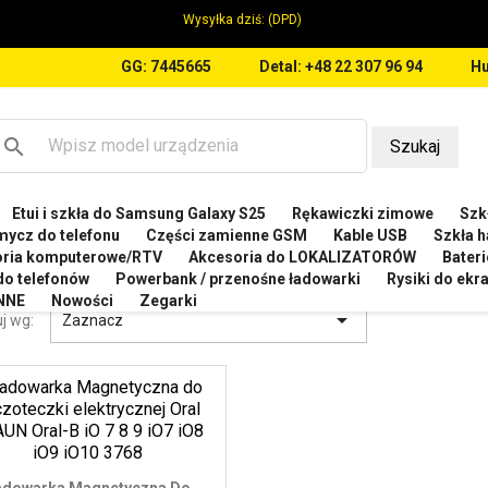
Wysyłka dziś:
(DPD)
GG: 7445665
Detal: +48 22 307 96 94
Hu
search
Szukaj
Etui i szkła do Samsung Galaxy S25
Rękawiczki zimowe
Szkł
owarki do szczoteczek elektrycznych
mycz do telefonu
Części zamienne GSM
Kable USB
Szkła h
oria komputerowe/RTV
Akcesoria do LOKALIZATORÓW
Bateri
OWARKI DO SZCZOTECZEK ELEKTRYCZNYCH
 do telefonów
Powerbank / przenośne ładowarki
Rysiki do ek
NNE
Nowości
Zegarki

j wg:
Zaznacz