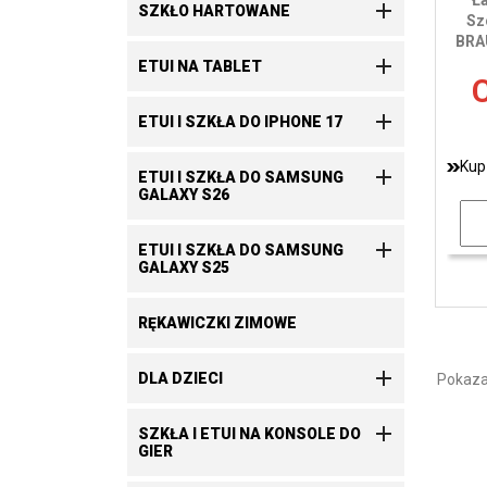
Ł

SZKŁO HARTOWANE
Sz
BRAU

ETUI NA TABLET
C

ETUI I SZKŁA DO IPHONE 17
Kup

ETUI I SZKŁA DO SAMSUNG
GALAXY S26

ETUI I SZKŁA DO SAMSUNG
GALAXY S25
RĘKAWICZKI ZIMOWE

DLA DZIECI
Pokazan

SZKŁA I ETUI NA KONSOLE DO
GIER