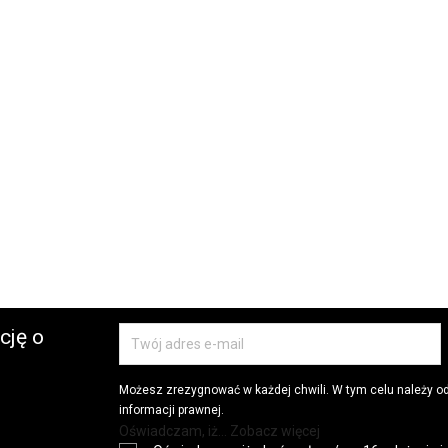
cję o
Możesz zrezygnować w każdej chwili. W tym celu należy o
informacji prawnej.
Oświadczam, iż... Zobacz więcej