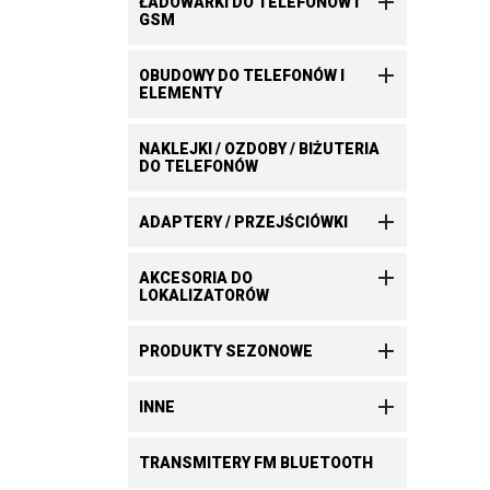

ŁADOWARKI DO TELEFONÓW I
GSM

OBUDOWY DO TELEFONÓW I
ELEMENTY
NAKLEJKI / OZDOBY / BIŻUTERIA
DO TELEFONÓW

ADAPTERY / PRZEJŚCIÓWKI

AKCESORIA DO
LOKALIZATORÓW

PRODUKTY SEZONOWE

INNE
TRANSMITERY FM BLUETOOTH