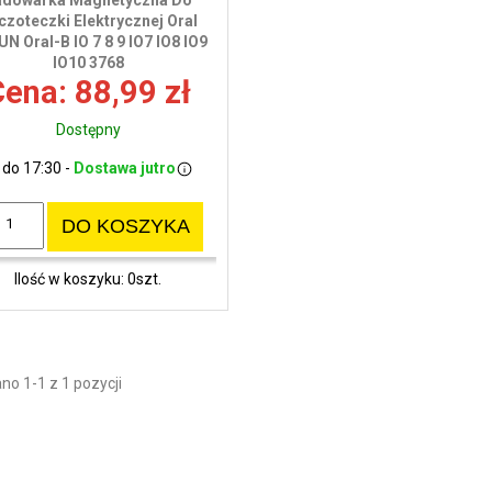
adowarka Magnetyczna Do
czoteczki Elektrycznej Oral
N Oral-B IO 7 8 9 IO7 IO8 IO9
IO10 3768
ena: 88,99 zł
Dostępny
 do 17:30 -
Dostawa jutro
DO KOSZYKA
Ilość w koszyku: 0szt.
o 1-1 z 1 pozycji