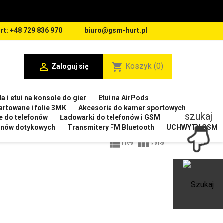
rt: +48 729 836 970
biuro@gsm-hurt.pl

shopping_cart
Koszyk
(0)
Zaloguj się
a i etui na konsole do gier
Etui na AirPods
artowane i folie 3MK
Akcesoria do kamer sportowych
szukaj
e do telefonów
Ładowarki do telefonów i GSM
ranów dotykowych
Transmitery FM Bluetooth
UCHWYTY GSM


Lista
Siatka
Ot