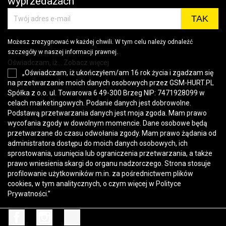
wyprzedażach
Możesz zrezygnować w każdej chwili. W tym celu należy odnaleźć
szczegóły w naszej informacji prawnej.
Oświadczam, iż... Zobacz więcej
„Oświadczam, iż ukończyłem/am 16 rok życia i zgadzam się
na przetwarzanie moich danych osobowych przez GSM-HURT.PL
Spółka z o.o. ul. Towarowa 6 49-300 Brzeg NIP: 7471928099 w
celach marketingowych. Podanie danych jest dobrowolne.
Podstawą przetwarzania danych jest moja zgoda. Mam prawo
wycofania zgody w dowolnym momencie. Dane osobowe będą
przetwarzane do czasu odwołania zgody. Mam prawo żądania od
administratora dostępu do moich danych osobowych, ich
sprostowania, usunięcia lub ograniczenia przetwarzania, a także
prawo wniesienia skargi do organu nadzorczego. Strona stosuje
profilowanie użytkowników m.in. za pośrednictwem plików
cookies, w tym analitycznych, o czym więcej w
Polityce
Prywatności
.”
Facebook
Instagram
TikTok