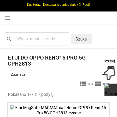
Kup teraz | Dostawa w poniedziałek (InPost)

search
Szukaj
ETUI DO OPPO RENO15 PRO 5G
szukaj
CPH2813

Zaznacz


Lista
Siatka
Pokazano 1-7 z 7 pozycji
Ot