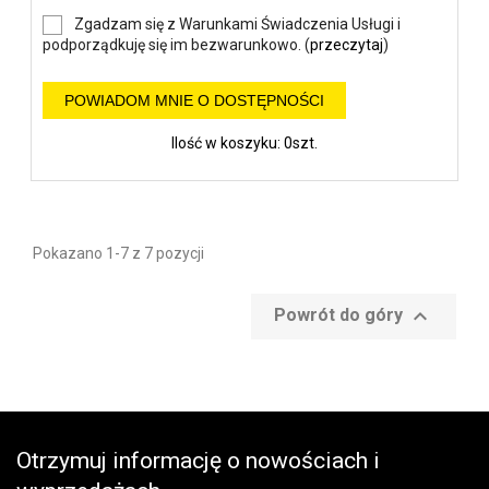
Zgadzam się z Warunkami Świadczenia Usługi i
podporządkuję się im bezwarunkowo. (
przeczytaj
)
POWIADOM MNIE O DOSTĘPNOŚCI
Ilość w koszyku: 0szt.
Pokazano 1-7 z 7 pozycji

Powrót do góry
Otrzymuj informację o nowościach i