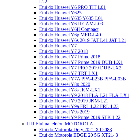
L22
Etui do Huawei Y6 PRO TIT-L01
Etui do Huawei Y625
Etui do Huawei Y635 Y635-L01
Etui do Huawei Y6 II CAM-L03
Etui do Huawei Y6II Compact
Etui do Huawei Y6p MED-L49
Etui do Huawei Y6s 2019 JAT-L41 JAT-L21
Etui do Huawei Y7
Etui do Huawei Y7 2018
Etui do Huawei Y7 Prime 2018
Etui do Huawei Y7 Prime 2019 DUB-LX1
Etui do Huawei Y7 PRO 2019 DUB-LX2
Etui do Huawei Y7 TRT-LX1
Etui do Huawei Y7A PPA-L23B PPA-L03B
Etui do Huawei Y8p 2020
Etui do Huawei Y8s JKM-LX1
Etui do Huawei Y9 2018 FLA-L21 FLA-LX1
Etui do Huawei Y9 2019 JKM-L21
Etui do Huawei Y9a FRL-L22 FRL-L23
Etui do Huawei Y9s 2019
Etui do Huawei Y9 Prime 2019 STK-L22


Etui na telefon MOTOROLA
Etui do Motorola Defy 2021 XT2083
Etui do Motorola EDGE 20 5G XT2143