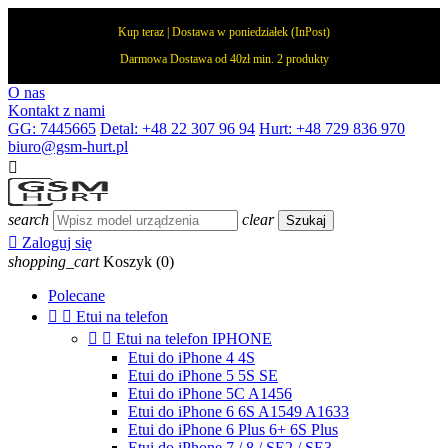
Kup teraz | Dostawa w poniedziałek (InPost)
Darmowa Dostawa od 40zł min. 2 produkty
O nas
Kontakt z nami
GG: 7445665
Detal: +48 22 307 96 94
Hurt: +48 729 836 970
biuro@gsm-hurt.pl

search
clear
Szukaj

Zaloguj się
shopping_cart
Koszyk
(0)
Polecane


Etui na telefon


Etui na telefon IPHONE
Etui do iPhone 4 4S
Etui do iPhone 5 5S SE
Etui do iPhone 5C A1456
Etui do iPhone 6 6S A1549 A1633
Etui do iPhone 6 Plus 6+ 6S Plus
Etui do iPhone 7 / 8 / SE2 / SE3