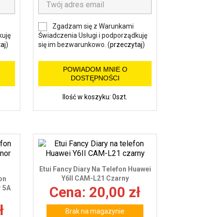
Zgadzam się z Warunkami
kuję
Świadczenia Usługi i podporządkuję
aj
)
się im bezwarunkowo. (
przeczytaj
)
POWIADOM MNIE O
DOSTĘPNOŚCI
Ilość w koszyku: 0szt.
Etui Fancy Diary Na Telefon Huawei
Y6II CAM-L21 Czarny
on
r 5A
Cena: 20,00 zł
ł
Brak na magazynie