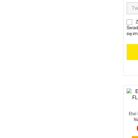
Z
Świad
się i
Etui
Na