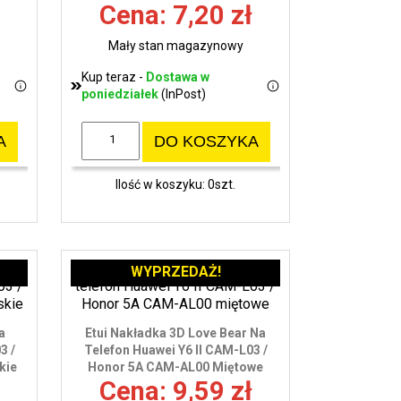
Cena: 7,20 zł
Mały stan magazynowy
Kup teraz -
Dostawa w
poniedziałek
(InPost)
A
DO KOSZYKA
Ilość w koszyku: 0szt.
WYPRZEDAŻ!
a
Etui Nakładka 3D Love Bear Na
3 /
Telefon Huawei Y6 II CAM-L03 /
kie
Honor 5A CAM-AL00 Miętowe
Cena: 9,59 zł