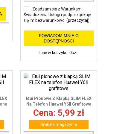
Zgadzam się z Warunkami
A
Świadczenia Usługi i podporządkuję
się im bezwarunkowo. (
przeczytaj
)
POWIADOM MNIE O
DOSTĘPNOŚCI
Ilość w koszyku: 0szt.
FLEX
Etui Pionowe Z Klapką SLIM FLEX
wone
Na Telefon Huawei Y6II Grafitowe
Cena: 5,99 zł
Brak na magazynie