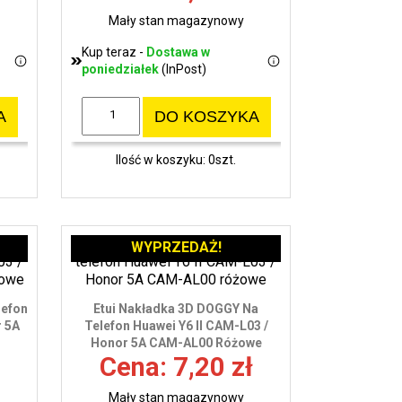
Mały stan magazynowy
Kup teraz -
Dostawa w
poniedziałek
(InPost)
A
DO KOSZYKA
Ilość w koszyku: 0szt.
WYPRZEDAŻ!
lefon
Etui Nakładka 3D DOGGY Na
r 5A
Telefon Huawei Y6 II CAM-L03 /
Honor 5A CAM-AL00 Różowe
Cena: 7,20 zł
Mały stan magazynowy