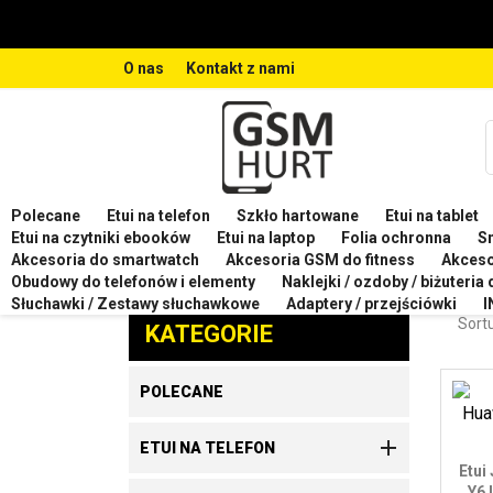
O nas
Kontakt z nami
Polecane
Etui na telefon
Szkło hartowane
Etui na tablet
Strona główna
Etui na telefon
Etui na telefon HUA
Etui na czytniki ebooków
Etui na laptop
Folia ochronna
S
Akcesoria do smartwatch
Akcesoria GSM do fitness
Akces
ETUI
Obudowy do telefonów i elementy
Naklejki / ozdoby / biżuteria
Zaproponuj produkt
Słuchawki / Zestawy słuchawkowe
Adaptery / przejściówki
I
Sortu
KATEGORIE
POLECANE

ETUI NA TELEFON
Etui
Y6 