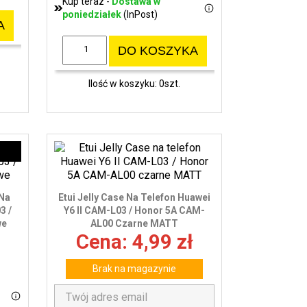
Kup teraz -
Dostawa w
poniedziałek
(InPost)
A
DO KOSZYKA
Ilość w koszyku: 0szt.
 Na
Etui Jelly Case Na Telefon Huawei
3 /
Y6 II CAM-L03 / Honor 5A CAM-
we
AL00 Czarne MATT
Cena: 4,99 zł
Brak na magazynie