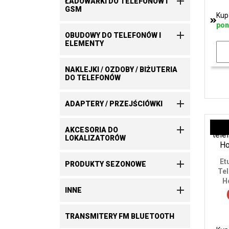

ŁADOWARKI DO TELEFONÓW I
GSM
Kup
pon

OBUDOWY DO TELEFONÓW I
ELEMENTY
NAKLEJKI / OZDOBY / BIŻUTERIA
DO TELEFONÓW

ADAPTERY / PRZEJŚCIÓWKI

AKCESORIA DO
LOKALIZATORÓW
Et

PRODUKTY SEZONOWE
Tel
H

INNE
TRANSMITERY FM BLUETOOTH