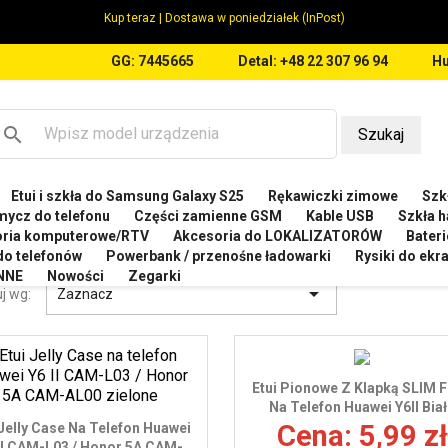
Kup teraz | Dostawa w poniedziałek (InPost)
GG: 7445665
Detal: +48 22 307 96 94
Hu
search
Szukaj
Etui i szkła do Samsung Galaxy S25
Rękawiczki zimowe
Szkł
WEI
Etui do Huawei Y6 II CAM-L03
mycz do telefonu
Części zamienne GSM
Kable USB
Szkła h
oria komputerowe/RTV
Akcesoria do LOKALIZATORÓW
Bateri
 DO HUAWEI Y6 II CAM-L03
 do telefonów
Powerbank / przenośne ładowarki
Rysiki do ek
NNE
Nowości
Zegarki

j wg:
Zaznacz
Etui Pionowe Z Klapką SLIM 
Na Telefon Huawei Y6II Bia
Cena: 5,99 zł
 Jelly Case Na Telefon Huawei
II CAM-L03 / Honor 5A CAM-