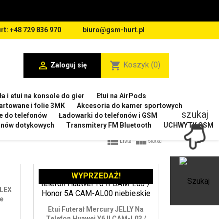
rt: +48 729 836 970
biuro@gsm-hurt.pl

shopping_cart
Koszyk
(0)
Zaloguj się
a i etui na konsole do gier
Etui na AirPods
artowane i folie 3MK
Akcesoria do kamer sportowych
szukaj
e do telefonów
Ładowarki do telefonów i GSM
ranów dotykowych
Transmitery FM Bluetooth
UCHWYTY GSM


Lista
Siatka
WYPRZEDAŻ!
Ot
FLEX
łe
Etui Futerał Mercury JELLY Na
Telefon Huawei Y6 II CAM-L03 /