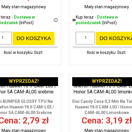
Mały stan magazynowy
Mały stan magazynowy
 teraz -
Dostawa w
Kup teraz -
Dostawa w
iedziałek
(InPost)
poniedziałek
(InPost)
DO KOSZYKA
DO KOSZYK
Ilość w koszyku: 0szt.
Ilość w koszyku: 0szt.
WYPRZEDAŻ!
WYPRZEDAŻ!
ui BUMPER GLOSSY TPU Na
Etui Candy Case 0,3 Mm Na Te
efon Huawei Y6 II CAM-L03 /
Huawei Y6 II CAM-L03 / Hono
nor 5A CAM-AL00 Srebrne
CAM-AL00 Limonkowe
Cena: 2,79 zł
Cena: 3,19 zł
Mały stan magazynowy
Mały stan magazynowy