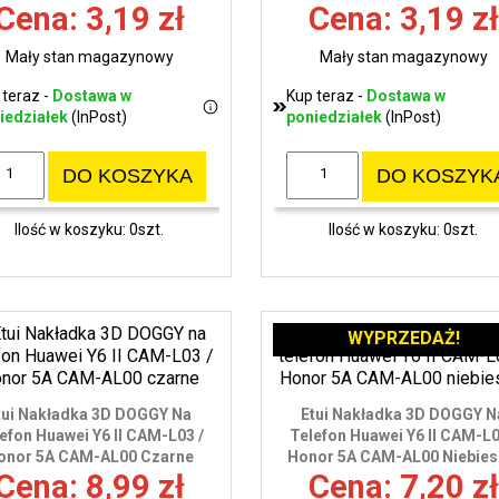
Cena: 3,19 zł
Cena: 3,19 zł
Mały stan magazynowy
Mały stan magazynowy
 teraz -
Dostawa w
Kup teraz -
Dostawa w
iedziałek
(InPost)
poniedziałek
(InPost)
DO KOSZYKA
DO KOSZYK
Ilość w koszyku: 0szt.
Ilość w koszyku: 0szt.
WYPRZEDAŻ!
tui Nakładka 3D DOGGY Na
Etui Nakładka 3D DOGGY N
efon Huawei Y6 II CAM-L03 /
Telefon Huawei Y6 II CAM-L0
onor 5A CAM-AL00 Czarne
Honor 5A CAM-AL00 Niebies
Cena: 8,99 zł
Cena: 7,20 zł