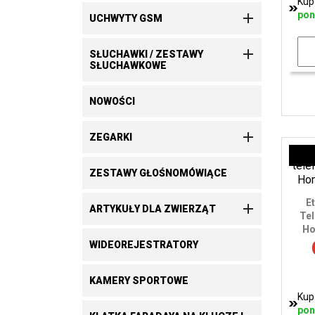
Kup
pon

UCHWYTY GSM

SŁUCHAWKI / ZESTAWY
SŁUCHAWKOWE
NOWOŚCI

ZEGARKI
ZESTAWY GŁOŚNOMÓWIĄCE
E

ARTYKUŁY DLA ZWIERZĄT
Tel
Ho
WIDEOREJESTRATORY
KAMERY SPORTOWE
Kup
pon