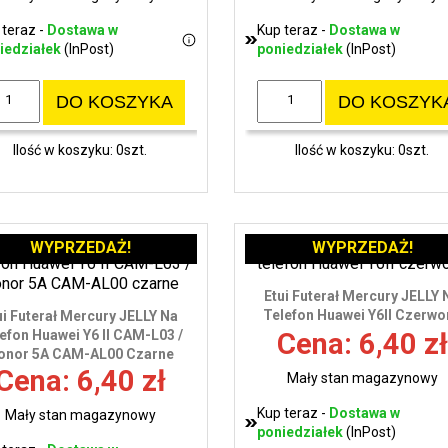
 teraz -
Dostawa w
Kup teraz -
Dostawa w
iedziałek
(InPost)
poniedziałek
(InPost)
DO KOSZYKA
DO KOSZYK
Ilość w koszyku: 0szt.
Ilość w koszyku: 0szt.
WYPRZEDAŻ!
WYPRZEDAŻ!
Etui Futerał Mercury JELLY 
Telefon Huawei Y6II Czerwo
ui Futerał Mercury JELLY Na
efon Huawei Y6 II CAM-L03 /
Cena: 6,40 zł
onor 5A CAM-AL00 Czarne
Cena: 6,40 zł
Mały stan magazynowy
Kup teraz -
Dostawa w
Mały stan magazynowy
poniedziałek
(InPost)