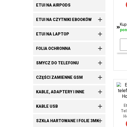
ETUI NA AIRPODS

ETUI NA CZYTNIKI EBOOKÓW
Kup
pon

ETUI NA LAPTOP

FOLIA OCHRONNA

SMYCZ DO TELEFONU

CZĘŚCI ZAMIENNE GSM

KABLE, ADAPTERY I INNE

E
KABLE USB
Tel
H

SZKŁA HARTOWANE I FOLIE 3MK