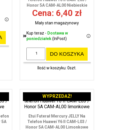
Honor 5A CAM-AL00 Niebieskie
wy
Cena: 6,40 zł
Mały stan magazynowy
Kup teraz -
Dostawa w
A
poniedziałek
(InPost)
DO KOSZYKA
Ilość w koszyku: 0szt.
WYPRZEDAŻ!
lefon
Etui Futerał Mercury JELLY Na
r 5A
Telefon Huawei Y6 II CAM-L03 /
Honor 5A CAM-AL00 Limonkowe