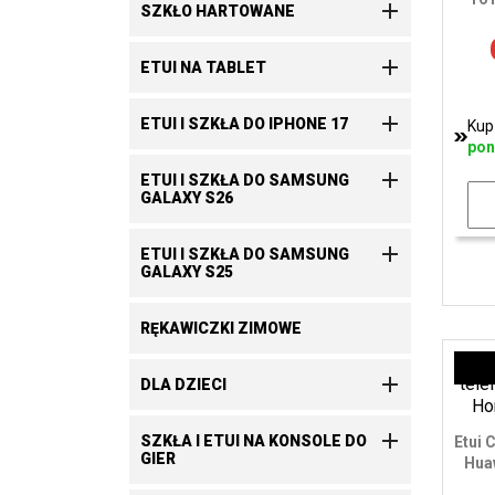

SZKŁO HARTOWANE

ETUI NA TABLET

ETUI I SZKŁA DO IPHONE 17
Kup
pon

ETUI I SZKŁA DO SAMSUNG
GALAXY S26

ETUI I SZKŁA DO SAMSUNG
GALAXY S25
RĘKAWICZKI ZIMOWE

DLA DZIECI

SZKŁA I ETUI NA KONSOLE DO
Etui 
GIER
Huaw