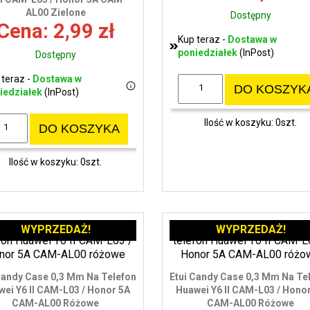
AL00 Zielone
Dostępny
Cena: 2,99 zł
Kup teraz -
Dostawa w
poniedziałek
(InPost)
Dostępny
 teraz -
Dostawa w
DO KOSZYK
iedziałek
(InPost)
Ilość w koszyku: 0szt.
DO KOSZYKA
Ilość w koszyku: 0szt.
WYPRZEDAŻ!
WYPRZEDAŻ!
Candy Case 0,3 Mm Na Telefon
Etui Candy Case 0,3 Mm Na Te
ei Y6 II CAM-L03 / Honor 5A
Huawei Y6 II CAM-L03 / Hono
CAM-AL00 Różowe
CAM-AL00 Różowe