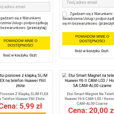
Zgadzam się z Warunkami
gadzam się z Warunkami
Świadczenia Usługi i podporząd
czenia Usługi i podporządkuję
się im bezwarunkowo. (
przeczyt
m bezwarunkowo. (
przeczytaj
)
POWIADOM MNIE O
POWIADOM MNIE O
DOSTĘPNOŚCI
DOSTĘPNOŚCI
Ilość w koszyku: 0szt.
Ilość w koszyku: 0szt.
 Pionowe Z Klapką SLIM FLEX
Etui Smart Magnet Na Telef
 Telefon Huawei Y6II Złote
Huawei Y6 II CAM-L03 / Hono
CAM-AL00 Czarne
Cena: 5,99 zł
Cena: 20,00 z