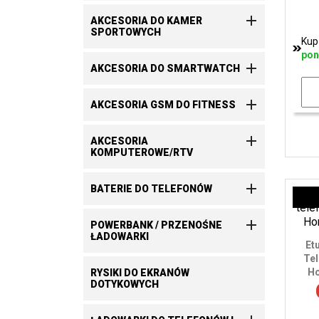

AKCESORIA DO KAMER
SPORTOWYCH
Kup
pon

AKCESORIA DO SMARTWATCH

AKCESORIA GSM DO FITNESS

AKCESORIA
KOMPUTEROWE/RTV

BATERIE DO TELEFONÓW

POWERBANK / PRZENOŚNE
ŁADOWARKI
Et
Tel
Ho
RYSIKI DO EKRANÓW
DOTYKOWYCH