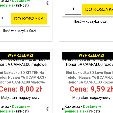
 teraz -
Dostawa w
iedziałek
(InPost)
DO KOSZYK
DO KOSZYKA
Ilość w koszyku: 0szt.
Ilość w koszyku: 0szt.
WYPRZEDAŻ!
WYPRZEDAŻ!
tui Nakładka 3D KITTEN Na
Etui Nakładka 3D Love Bear
efon Huawei Y6 II CAM-L03 /
Telefon Huawei Y6 II CAM-L0
nor 5A CAM-AL00 Miętowe
Honor 5A CAM-AL00 Różo
Cena: 8,00 zł
Cena: 9,59 zł
Mały stan magazynowy
Mały stan magazynowy
 teraz -
Dostawa w
Kup teraz -
Dostawa w
iedziałek
(InPost)
poniedziałek
(InPost)