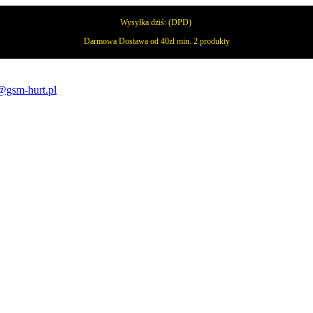
Wysyłka dziś:
(DPD)
Darmowa Dostawa od 40zł min. 2 produkty
@gsm-hurt.pl