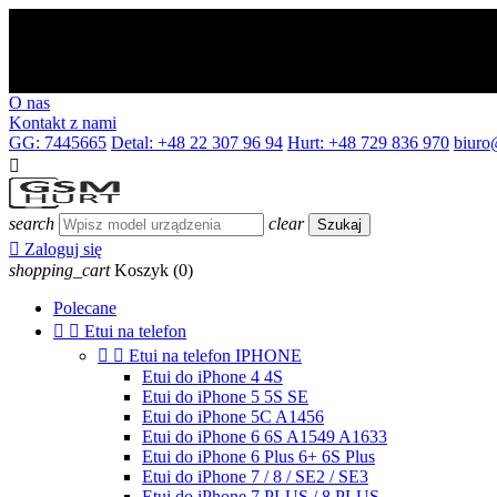
O nas
Kontakt z nami
GG: 7445665
Detal: +48 22 307 96 94
Hurt: +48 729 836 970
biuro

search
clear
Szukaj

Zaloguj się
shopping_cart
Koszyk
(0)
Polecane


Etui na telefon


Etui na telefon IPHONE
Etui do iPhone 4 4S
Etui do iPhone 5 5S SE
Etui do iPhone 5C A1456
Etui do iPhone 6 6S A1549 A1633
Etui do iPhone 6 Plus 6+ 6S Plus
Etui do iPhone 7 / 8 / SE2 / SE3
Etui do iPhone 7 PLUS / 8 PLUS