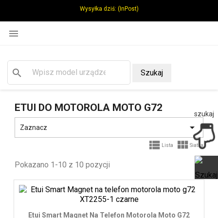
Wysyłka dziś:
(InPost)

search
Szukaj
ETUI DO MOTOROLA MOTO G72
szukaj

Zaznacz


Lista
Siatka
Pokazano 1-10 z 10 pozycji
Ot
Etui Smart Magnet Na Telefon Motorola Moto G72