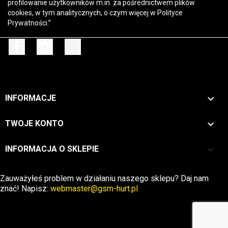
profilowanie użytkowników m.in. za pośrednictwem plików
cookies, w tym analitycznych, o czym więcej w
Polityce
Prywatności
.”
Facebook
Instagram
TikTok

INFORMACJE

TWOJE KONTO
keyboard_arrow_down
INFORMACJA O SKLEPIE
Zwrot →
Zauważyłeś problem w działaniu naszego sklepu? Daj nam
znać! Napisz:
webmaster@gsm-hurt.pl