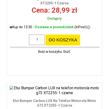
wys
XT2255-1 Czarne
Cena: 28,99 zł
Dostępny
Kup do 13:30 -
Dostawa w poniedziałek
(InPost)
DO KOSZYKA
Ilość w koszyku: 0szt.
Etui Bumper Carbon LUX Na Telefon Motorola Moto
G72 XT2255-1 Czarne