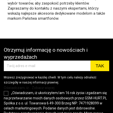
wybór towarów, aby zaspokoić potrzeby klientów.
Zapraszamy do kontaktu z naszymi ekspertami, którzy
wskażą najlepsze akcesoria dedykowane modelom a także
markom Państwa smartfonów.
Otrzymuj informację o nowościach i
wyprzedażach
Możesz zrezygnować w każdej chwili. W tym celu należy odnaleźć
szczegóły w naszej informacji prawnej.
Oświadczam, iż... Zobacz więcej
„Oświadczam, iż ukończyłem/am 16 rok życia i zgadzam się
na przetwarzanie moich danych osobowych przez GSM-HURT.PL
Spółka z o.o. ul. Towarowa 6 49-300 Brzeg NIP: 7471928099 w
celach marketingowych. Podanie danych jest dobrowolne.