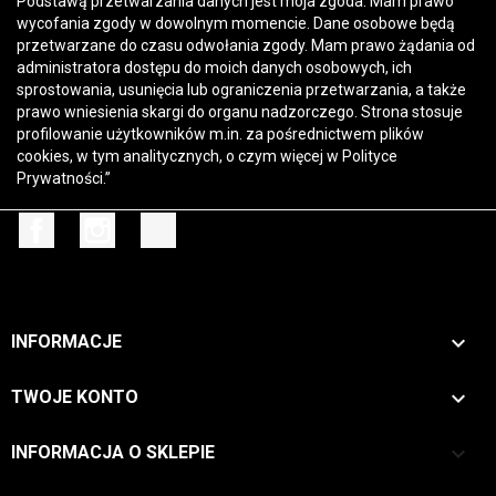
Podstawą przetwarzania danych jest moja zgoda. Mam prawo
wycofania zgody w dowolnym momencie. Dane osobowe będą
przetwarzane do czasu odwołania zgody. Mam prawo żądania od
administratora dostępu do moich danych osobowych, ich
sprostowania, usunięcia lub ograniczenia przetwarzania, a także
prawo wniesienia skargi do organu nadzorczego. Strona stosuje
profilowanie użytkowników m.in. za pośrednictwem plików
cookies, w tym analitycznych, o czym więcej w
Polityce
Prywatności
.”
Facebook
Instagram
TikTok

INFORMACJE

TWOJE KONTO
keyboard_arrow_down
INFORMACJA O SKLEPIE
Zwrot →