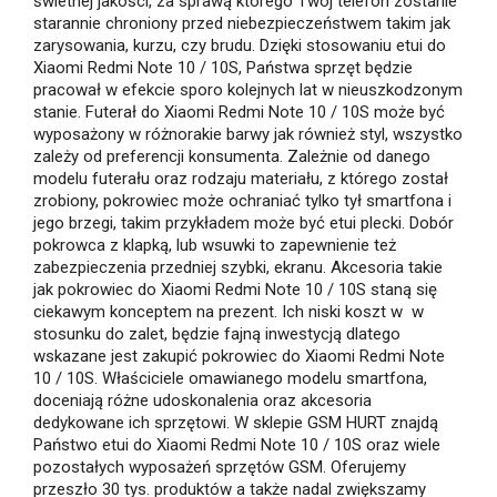
świetnej jakości, za sprawą którego Twój telefon zostanie
starannie chroniony przed niebezpieczeństwem takim jak
zarysowania, kurzu, czy brudu. Dzięki stosowaniu etui do
Xiaomi Redmi Note 10 / 10S, Państwa sprzęt będzie
pracował w efekcie sporo kolejnych lat w nieuszkodzonym
stanie. Futerał do Xiaomi Redmi Note 10 / 10S może być
wyposażony w różnorakie barwy jak również styl, wszystko
zależy od preferencji konsumenta. Zależnie od danego
modelu futerału oraz rodzaju materiału, z którego został
zrobiony, pokrowiec może ochraniać tylko tył smartfona i
jego brzegi, takim przykładem może być etui plecki. Dobór
pokrowca z klapką, lub wsuwki to zapewnienie też
zabezpieczenia przedniej szybki, ekranu. Akcesoria takie
jak pokrowiec do Xiaomi Redmi Note 10 / 10S staną się
ciekawym konceptem na prezent. Ich niski koszt w w
stosunku do zalet, będzie fajną inwestycją dlatego
wskazane jest zakupić pokrowiec do Xiaomi Redmi Note
10 / 10S. Właściciele omawianego modelu smartfona,
doceniają różne udoskonalenia oraz akcesoria
dedykowane ich sprzętowi. W sklepie GSM HURT znajdą
Państwo etui do Xiaomi Redmi Note 10 / 10S oraz wiele
pozostałych wyposażeń sprzętów GSM. Oferujemy
przeszło 30 tys. produktów a także nadal zwiększamy