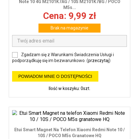
Note 10 4G M2101K7AG / 10S M2101K7BG / POCO
M5s...
Cena: 9,99 zł
Brak na magazynie
Zgadzam się z Warunkami Świadczenia Usługi i
podporządkuję się im bezwarunkowo. (
przeczytaj
)
POWIADOM MNIE O DOSTĘPNOŚCI
Ilość w koszyku: 0szt.
Etui Smart Magnet Na Telefon Xiaomi Redmi Note 10 /
10S / POCO M5s Granatowe HQ