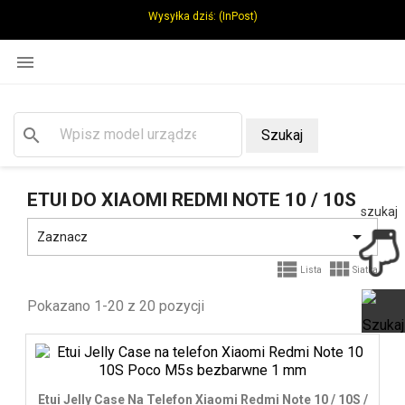
Wysyłka dziś:
(InPost)

search
Szukaj
ETUI DO XIAOMI REDMI NOTE 10 / 10S
szukaj

Zaznacz


Lista
Siatka
Pokazano 1-20 z 20 pozycji
Ot
Etui Jelly Case Na Telefon Xiaomi Redmi Note 10 / 10S /