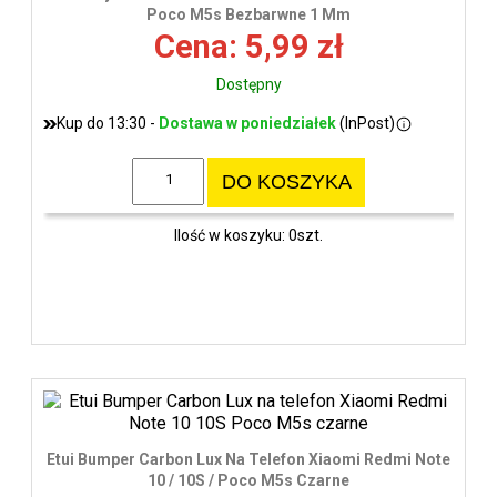
wys
Poco M5s Bezbarwne 1 Mm
Cena: 5,99 zł
Dostępny
Kup do 13:30 -
Dostawa w poniedziałek
(InPost)
DO KOSZYKA
Ilość w koszyku: 0szt.
Etui Bumper Carbon Lux Na Telefon Xiaomi Redmi Note
10 / 10S / Poco M5s Czarne