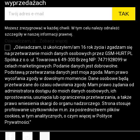
wyprzedażach
Możesz zrezygnować w każdej chwili. W tym celu należy odnaleźć
szczegóły w naszej informacji prawnej.
Oświadczam, iż... Zobacz więcej
„Oświadczam, iż ukończyłem/am 16 rok życia i zgadzam się
na przetwarzanie moich danych osobowych przez GSM-HURT.PL
Spółka z o.o. ul. Towarowa 6 49-300 Brzeg NIP: 7471928099 w
celach marketingowych. Podanie danych jest dobrowolne.
Podstawą przetwarzania danych jest moja zgoda. Mam prawo
wycofania zgody w dowolnym momencie. Dane osobowe będą
przetwarzane do czasu odwołania zgody. Mam prawo żądania od
administratora dostępu do moich danych osobowych, ich
sprostowania, usunięcia lub ograniczenia przetwarzania, a także
prawo wniesienia skargi do organu nadzorczego. Strona stosuje
profilowanie użytkowników m.in. za pośrednictwem plików
cookies, w tym analitycznych, o czym więcej w
Polityce
Prywatności
.”
Facebook
Instagram
TikTok