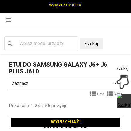
Wysyłka dziś:
(DPD)

search
Szukaj
ETUI DO SAMSUNG GALAXY J6+ J6
szukaj
PLUS J610

Zaznacz


Lista
Siatka
Pokazano 1-24 z 56 pozycji
Ot
WYPRZEDAŻ!