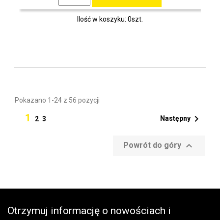
Ilość w koszyku: 0szt.
Pokazano 1-24 z 56 pozycji
1

Następny
2
3

Powrót do góry
Otrzymuj informację o nowościach i