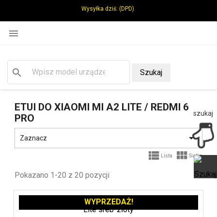
Wysyłka dziś:
(DPD)

search
Szukaj
ETUI DO XIAOMI MI A2 LITE / REDMI 6
szukaj
PRO

Zaznacz


Lista
Siatka
Pokazano 1-20 z 20 pozycji
Ot
WYPRZEDAŻ!