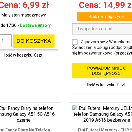
Cena: 6,99 zł
Cena: 14,99 z
Mały stan magazynowy
Brak na magazynie
 do 17:30 -
Dostawa jutro
DO KOSZYKA
Zgadzam się z Warunkami
Świadczenia Usługi i podporząd
się im bezwarunkowo. (
przeczyt
Ilość w koszyku: 0szt.
POWIADOM MNIE O
DOSTĘPNOŚCI
Ilość w koszyku: 0szt.
tui Fancy Diary Na Telefon
Etui Futerał Mercury JELLY 