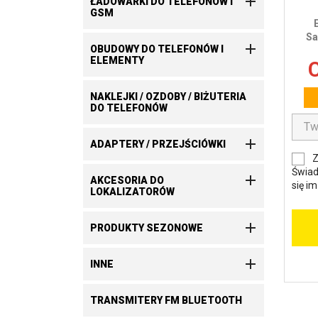

ŁADOWARKI DO TELEFONÓW I
GSM
Sa

OBUDOWY DO TELEFONÓW I
ELEMENTY
C
NAKLEJKI / OZDOBY / BIŻUTERIA
DO TELEFONÓW

ADAPTERY / PRZEJŚCIÓWKI
Z
Świad

AKCESORIA DO
się i
LOKALIZATORÓW

PRODUKTY SEZONOWE

INNE
TRANSMITERY FM BLUETOOTH