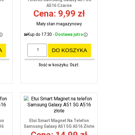
A516 Czarne
wy
Cena: 9,99 zł
Mały stan magazynowy
Kup do 17:30 -
Dostawa jutro
A
DO KOSZYKA
Ilość w koszyku: 0szt.
on
Etui Smart Magnet Na Telefon
16
Samsung Galaxy A51 5G A516 Złote