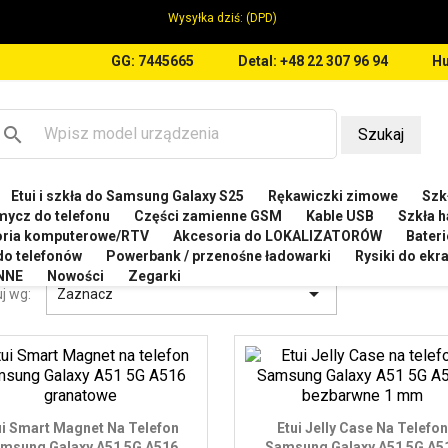
Wysyłka dziś:
(DPD)
GG: 7445665
Detal: +48 22 307 96 94
Hu
search
Szukaj
Etui i szkła do Samsung Galaxy S25
Rękawiczki zimowe
Szkł
MSUNG
Etui do Samsung Galaxy A51 5G 2019 A516
mycz do telefonu
Części zamienne GSM
Kable USB
Szkła h
oria komputerowe/RTV
Akcesoria do LOKALIZATORÓW
Bateri
I DO SAMSUNG GALAXY A51 5G 2019 A516
 do telefonów
Powerbank / przenośne ładowarki
Rysiki do ek
NNE
Nowości
Zegarki

j wg:
Zaznacz
ui Smart Magnet Na Telefon
Etui Jelly Case Na Telefon
msung Galaxy A51 5G A516
Samsung Galaxy A51 5G A5