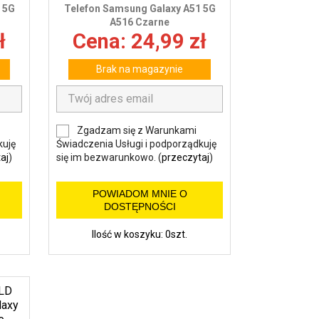
 5G
Telefon Samsung Galaxy A51 5G
A516 Czarne
ł
Cena: 24,99 zł
Brak na magazynie
Zgadzam się z Warunkami
kuję
Świadczenia Usługi i podporządkuję
aj
)
się im bezwarunkowo. (
przeczytaj
)
POWIADOM MNIE O
DOSTĘPNOŚCI
Ilość w koszyku: 0szt.