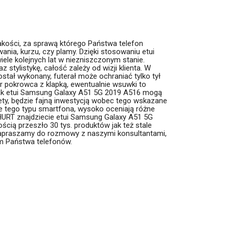
akości, za sprawą którego Państwa telefon
nia, kurzu, czy plamy. Dzięki stosowaniu etui
ele kolejnych lat w niezniszczonym stanie.
tylistykę, całość zależy od wizji klienta. W
ostał wykonany, futerał może ochraniać tylko tył
r pokrowca z klapką, ewentualnie wsuwki to
jak etui Samsung Galaxy A51 5G 2019 A516 mogą
ety, będzie fajną inwestycją wobec tego wskazane
 tego typu smartfona, wysoko oceniają różne
HURT znajdziecie etui Samsung Galaxy A51 5G
ią przeszło 30 tys. produktów jak też stale
Zapraszamy do rozmowy z naszymi konsultantami,
m Państwa telefonów.