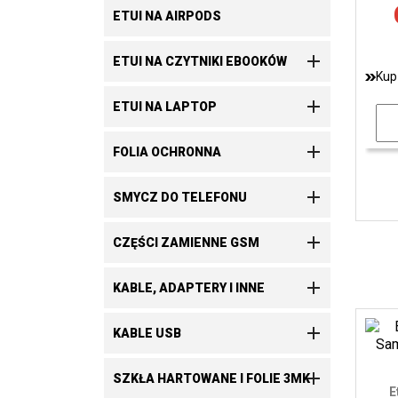
ETUI NA AIRPODS

ETUI NA CZYTNIKI EBOOKÓW
Kup

ETUI NA LAPTOP

FOLIA OCHRONNA

SMYCZ DO TELEFONU

CZĘŚCI ZAMIENNE GSM

KABLE, ADAPTERY I INNE

KABLE USB

SZKŁA HARTOWANE I FOLIE 3MK
E