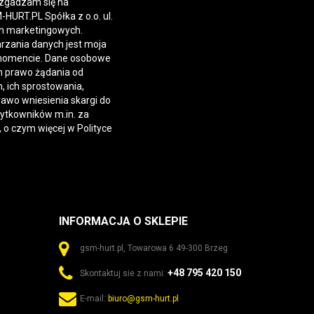
 zgadzam się na
URT.PL Spółka z o.o. ul.
h marketingowych.
rzania danych jest moja
momencie. Dane osobowe
 prawo żądania od
 ich sprostowania,
rawo wniesienia skargi do
żytkowników m.in. za
, o czym więcej w
Polityce
INFORMACJA O SKLEPIE
gsm-hurt.pl, Towarowa 6 49-300 Brzeg
+48 795 420 150
Skontaktuj sie z nami:
E-mail:
biuro@gsm-hurt.pl