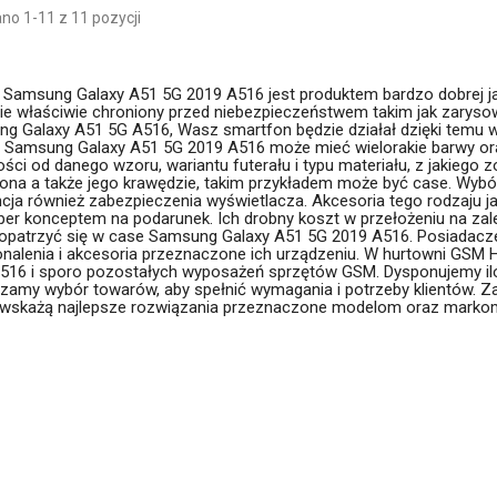
no 1-11 z 11 pozycji
o Samsung Galaxy A51 5G 2019 A516 jest produktem bardzo dobrej j
ie właściwie chroniony przed niebezpieczeństwem takim jak zarysowa
g Galaxy A51 5G A516, Wasz smartfon będzie działał dzięki temu wi
ł Samsung Galaxy A51 5G 2019 A516 może mieć wielorakie barwy oraz s
ści od danego wzoru, wariantu futerału i typu materiału, z jakiego z
ona a także jego krawędzie, takim przykładem może być case. Wybó
cja również zabezpieczenia wyświetlacza. Akcesoria tego rodzaju 
per konceptem na podarunek. Ich drobny koszt w przełożeniu na zal
aopatrzyć się w case Samsung Galaxy A51 5G 2019 A516. Posiadacze
nalenia i akcesoria przeznaczone ich urządzeniu. W hurtowni GSM 
516 i sporo pozostałych wyposażeń sprzętów GSM. Dysponujemy ilośc
zamy wybór towarów, aby spełnić wymagania i potrzeby klientów. 
 wskażą najlepsze rozwiązania przeznaczone modelom oraz marko