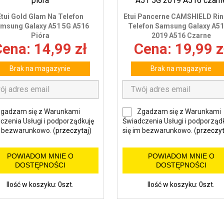
Etui Gold Glam Na Telefon
Etui Pancerne CAMSHIELD Rin
msung Galaxy A51 5G A516
Telefon Samsung Galaxy A51
Pióra
2019 A516 Czarne
ena: 14,99 zł
Cena: 19,99 z
Brak na magazynie
Brak na magazynie
gadzam się z Warunkami
Zgadzam się z Warunkami
czenia Usługi i podporządkuję
Świadczenia Usługi i podporząd
m bezwarunkowo. (
przeczytaj
)
się im bezwarunkowo. (
przeczyt
POWIADOM MNIE O
POWIADOM MNIE O
DOSTĘPNOŚCI
DOSTĘPNOŚCI
Ilość w koszyku: 0szt.
Ilość w koszyku: 0szt.