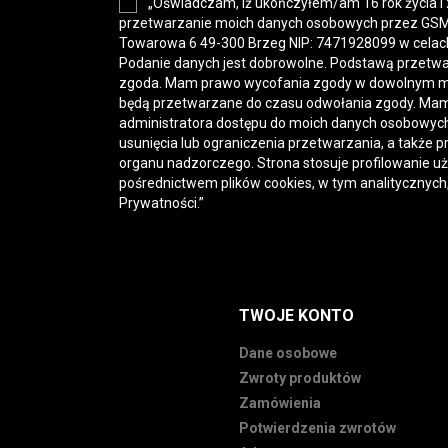
„Oświadczam, iż ukończyłem/am 16 rok życia i
przetwarzanie moich danych osobowych przez GSM-H
Towarowa 6 49-300 Brzeg NIP: 7471928099 w celac
Podanie danych jest dobrowolne. Podstawą przetwa
zgoda. Mam prawo wycofania zgody w dowolnym 
będą przetwarzane do czasu odwołania zgody. Mam
administratora dostępu do moich danych osobowych,
usunięcia lub ograniczenia przetwarzania, a także p
organu nadzorczego. Strona stosuje profilowanie u
pośrednictwem plików cookies, w tym analitycznych
Prywatności
.”
TWOJE KONTO
Dane osobowe
Zwroty produktów
Zamówienia
Potwierdzenia zwrotów