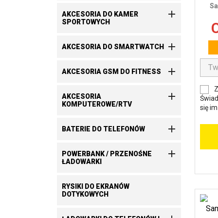
Sa

AKCESORIA DO KAMER
SPORTOWYCH
C

AKCESORIA DO SMARTWATCH

AKCESORIA GSM DO FITNESS
Z

AKCESORIA
Świad
KOMPUTEROWE/RTV
się i

BATERIE DO TELEFONÓW

POWERBANK / PRZENOŚNE
ŁADOWARKI
RYSIKI DO EKRANÓW
DOTYKOWYCH