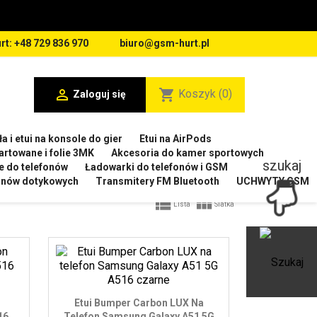
rt: +48 729 836 970
biuro@gsm-hurt.pl

shopping_cart
Koszyk
(0)
Zaloguj się
a i etui na konsole do gier
Etui na AirPods
artowane i folie 3MK
Akcesoria do kamer sportowych
szukaj
e do telefonów
Ładowarki do telefonów i GSM
ranów dotykowych
Transmitery FM Bluetooth
UCHWYTY GSM


Lista
Siatka
Ot
Etui Bumper Carbon LUX Na
16
Telefon Samsung Galaxy A51 5G