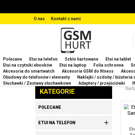
O nas
Kontakt z nami
Polecane
Etui na telefon
Szkło hartowane
Etui na tablet
Strona główna
Etui na telefon
Etui na telefon SA
Etui na czytniki ebooków
Etui na laptop
Folia ochronna
S
Akcesoria do smartwatch
Akcesoria GSM do fitness
Akces
ETU
Obudowy do telefonów i elementy
Naklejki / ozdoby / biżuteria
Zaproponuj produkt
Słuchawki / Zestawy słuchawkowe
Adaptery / przejściówki
I
Sortu
KATEGORIE
POLECANE

ETUI NA TELEFON
Et
Sa