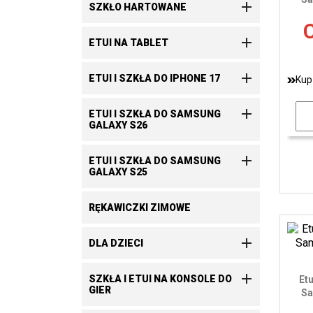

SZKŁO HARTOWANE
C

ETUI NA TABLET

ETUI I SZKŁA DO IPHONE 17
Kup

ETUI I SZKŁA DO SAMSUNG
GALAXY S26

ETUI I SZKŁA DO SAMSUNG
GALAXY S25
RĘKAWICZKI ZIMOWE

DLA DZIECI

SZKŁA I ETUI NA KONSOLE DO
Et
GIER
Sa