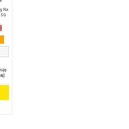
g Na
 5G
ł
kuję
aj
)