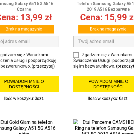
msung Galaxy A51 5G A516
Telefon Samsung Galaxy A51
Czarne
2019 A516 Bezbarwne
ena: 13,99 zł
Cena: 15,99 z
Brak na magazynie
Brak na magazynie
gadzam się z Warunkami
Zgadzam się z Warunkami
czenia Usługi i podporządkuję
Świadczenia Usługi i podporząd
m bezwarunkowo. (
przeczytaj
)
się im bezwarunkowo. (
przeczyt
POWIADOM MNIE O
POWIADOM MNIE O
DOSTĘPNOŚCI
DOSTĘPNOŚCI
Ilość w koszyku: 0szt.
Ilość w koszyku: 0szt.