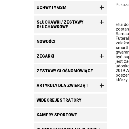
Pokaza

UCHWYTY GSM

SŁUCHAWKI / ZESTAWY
Etui d
SŁUCHAWKOWE
zostan
Samsun
Futera
NOWOŚCI
zależno
smartf
gwaran

ZEGARKI
być su
jest z
udosko
2019 A
ZESTAWY GŁOŚNOMÓWIĄCE
poszer
którzy

ARTYKUŁY DLA ZWIERZĄT
WIDEOREJESTRATORY
KAMERY SPORTOWE