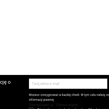
cję o
Możesz zrezygnować w każdej chwili. W tym celu należy o
informacji prawnej.
Oświadczam, iż... Zobacz więcej