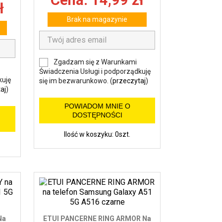
Cena: 14,99 zł
ł
Brak na magazynie
Zgadzam się z Warunkami
Świadczenia Usługi i podporządkuję
kuję
się im bezwarunkowo. (
przeczytaj
)
aj
)
POWIADOM MNIE O
DOSTĘPNOŚCI
Ilość w koszyku: 0szt.
Na
ETUI PANCERNE RING ARMOR Na