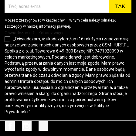
Możesz zrezygnować w każdej chwili. W tym celu należy odnaleźć
szczegóły w naszej informacji prawnej.
Oświadczam, iż... Zobacz więcej
„Oświadczam, iż ukończyłem/am 16 rok życia i zgadzam się
na przetwarzanie moich danych osobowych przez GSM-HURT.PL
Spółka z o.o. ul. Towarowa 6 49-300 Brzeg NIP: 7471928099 w
celach marketingowych. Podanie danych jest dobrowolne.
Podstawą przetwarzania danych jest moja zgoda. Mam prawo
wycofania zgody w dowolnym momencie. Dane osobowe będą
przetwarzane do czasu odwołania zgody. Mam prawo żądania od
administratora dostępu do moich danych osobowych, ich
sprostowania, usunięcia lub ograniczenia przetwarzania, a także
prawo wniesienia skargi do organu nadzorczego. Strona stosuje
profilowanie użytkowników m.in. za pośrednictwem plików
cookies, w tym analitycznych, o czym więcej w
Polityce
Prywatności
.”
Facebook
Instagram
TikTok