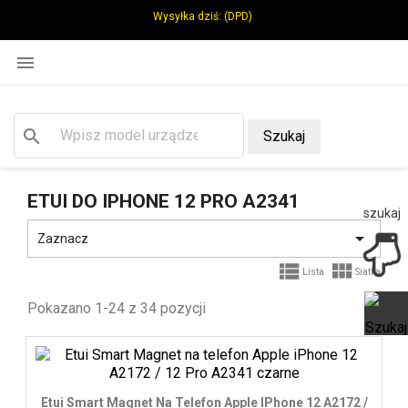
Wysyłka dziś:
(DPD)

search
Szukaj
ETUI DO IPHONE 12 PRO A2341
szukaj

Zaznacz


Lista
Siatka
Pokazano 1-24 z 34 pozycji
Ot
Etui Smart Magnet Na Telefon Apple IPhone 12 A2172 /