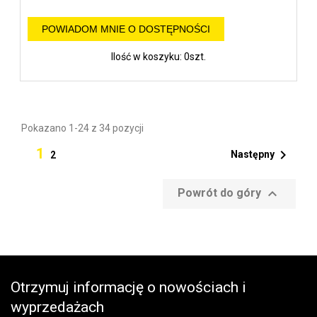
POWIADOM MNIE O DOSTĘPNOŚCI
Ilość w koszyku: 0szt.
Pokazano 1-24 z 34 pozycji
1

Następny
2

Powrót do góry
Otrzymuj informację o nowościach i
wyprzedażach