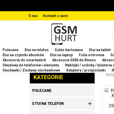
O nas
Kontakt z nami
Polecane
Etui na telefon
Szkło hartowane
Etui na tablet
Strona główna
Etui na telefon
Etui na telefon XIA
Etui na czytniki ebooków
Etui na laptop
Folia ochronna
S
Akcesoria do smartwatch
Akcesoria GSM do fitness
Akces
ETUI
Obudowy do telefonów i elementy
Naklejki / ozdoby / biżuteria
Zaproponuj produkt
Słuchawki / Zestawy słuchawkowe
Adaptery / przejściówki
I
Sortu
KATEGORIE
POLECANE

ETUI NA TELEFON