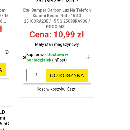
aomi
Etui Bumper Carbon Lux Na Telefon
 / 15
Xiaomi Redmi Note 15 4G
...
2510DRA23E / 15 5G 25098RA98G /
ł
POCO M8...
Cena: 10,99 zł
Mały stan magazynowy
Kup teraz -
Dostawa w
poniedziałek
(InPost)
A
DO KOSZYKA
Ilość w koszyku: 0szt.