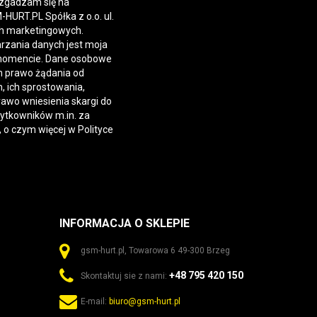
 zgadzam się na
URT.PL Spółka z o.o. ul.
h marketingowych.
rzania danych jest moja
momencie. Dane osobowe
 prawo żądania od
 ich sprostowania,
rawo wniesienia skargi do
żytkowników m.in. za
, o czym więcej w
Polityce
INFORMACJA O SKLEPIE
gsm-hurt.pl, Towarowa 6 49-300 Brzeg
+48 795 420 150
Skontaktuj sie z nami:
E-mail:
biuro@gsm-hurt.pl