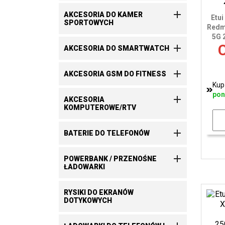

AKCESORIA DO KAMER
Etui
SPORTOWYCH
Redm
5G 
C

AKCESORIA DO SMARTWATCH

AKCESORIA GSM DO FITNESS
Kup
pon

AKCESORIA
KOMPUTEROWE/RTV

BATERIE DO TELEFONÓW

POWERBANK / PRZENOŚNE
ŁADOWARKI
RYSIKI DO EKRANÓW
DOTYKOWYCH