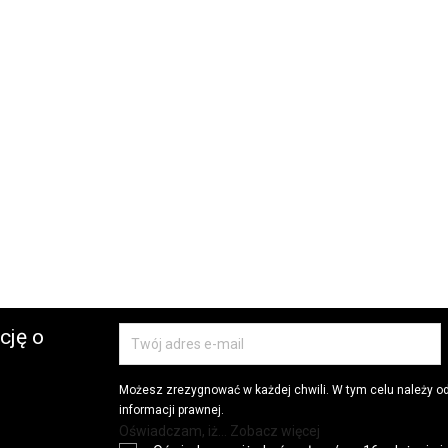
cję o
Możesz zrezygnować w każdej chwili. W tym celu należy o
informacji prawnej.
Oświadczam, iż... Zobacz więcej