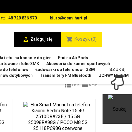
rt: +48 729 836 970
biuro@gsm-hurt.pl

shopping_cart
Koszyk
(0)
Zaloguj się
a i etui na konsole do gier
Etui na AirPods
artowane i folie 3MK
Akcesoria do kamer sportowych
szukaj
e do telefonów
Ładowarki do telefonów i GSM
ranów dotykowych
Transmitery FM Bluetooth
UCHWYTY GSM


Lista
Siatka
Ot