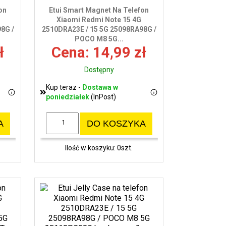
wy
on
Etui Smart Magnet Na Telefon
Xiaomi Redmi Note 15 4G
8G /
2510DRA23E / 15 5G 25098RA98G /
POCO M8 5G...
ł
Cena: 14,99 zł
Dostępny
Kup teraz -
Dostawa w
poniedziałek
(InPost)
A
DO KOSZYKA
Ilość w koszyku: 0szt.