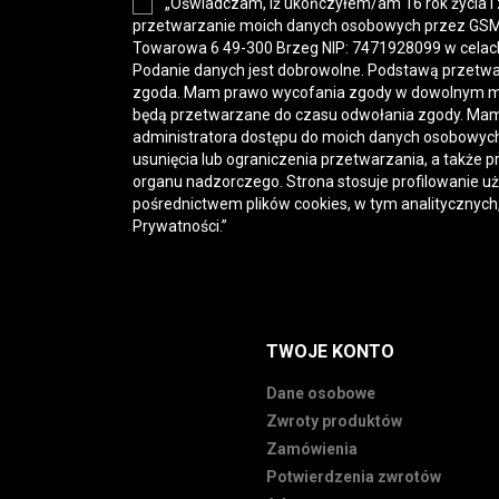
„Oświadczam, iż ukończyłem/am 16 rok życia i
przetwarzanie moich danych osobowych przez GSM-H
Towarowa 6 49-300 Brzeg NIP: 7471928099 w celac
Podanie danych jest dobrowolne. Podstawą przetwa
zgoda. Mam prawo wycofania zgody w dowolnym 
będą przetwarzane do czasu odwołania zgody. Mam
administratora dostępu do moich danych osobowych,
usunięcia lub ograniczenia przetwarzania, a także p
organu nadzorczego. Strona stosuje profilowanie u
pośrednictwem plików cookies, w tym analitycznych
Prywatności
.”
TWOJE KONTO
Dane osobowe
Zwroty produktów
Zamówienia
Potwierdzenia zwrotów