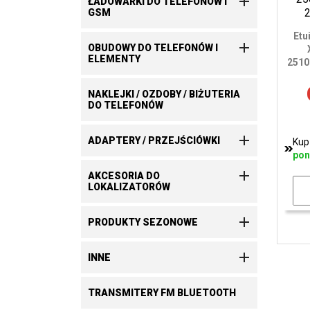

ŁADOWARKI DO TELEFONÓW I
GSM
Etu

OBUDOWY DO TELEFONÓW I
ELEMENTY
2510
NAKLEJKI / OZDOBY / BIŻUTERIA
DO TELEFONÓW

ADAPTERY / PRZEJŚCIÓWKI
Kup
pon

AKCESORIA DO
LOKALIZATORÓW

PRODUKTY SEZONOWE

INNE
TRANSMITERY FM BLUETOOTH