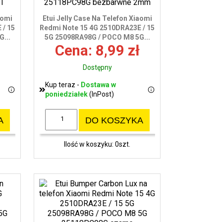
aomi
Etui Jelly Case Na Telefon Xiaomi
 / 15
Redmi Note 15 4G 2510DRA23E / 15
...
5G 25098RA98G / POCO M8 5G...
Cena: 8,99 zł
Dostępny
Kup teraz -
Dostawa w
poniedziałek
(InPost)
A
DO KOSZYKA
Ilość w koszyku: 0szt.