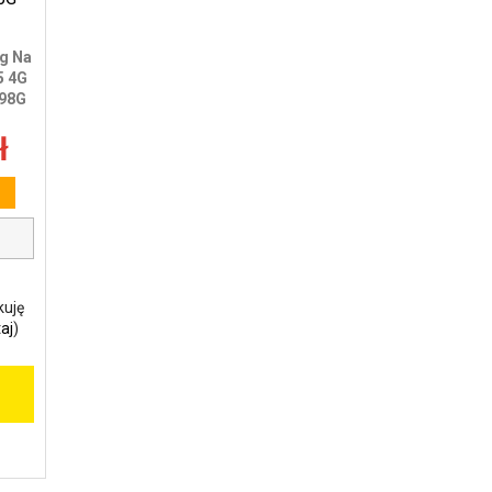
g Na
5 4G
A98G
ł
kuję
aj
)