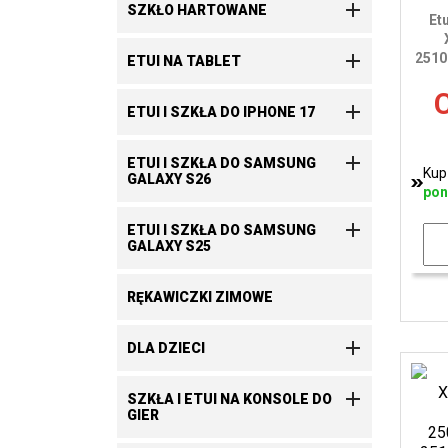

SZKŁO HARTOWANE
Et

2510
ETUI NA TABLET
C

ETUI I SZKŁA DO IPHONE 17

ETUI I SZKŁA DO SAMSUNG
Kup
GALAXY S26
pon

ETUI I SZKŁA DO SAMSUNG
GALAXY S25
RĘKAWICZKI ZIMOWE

DLA DZIECI

SZKŁA I ETUI NA KONSOLE DO
GIER