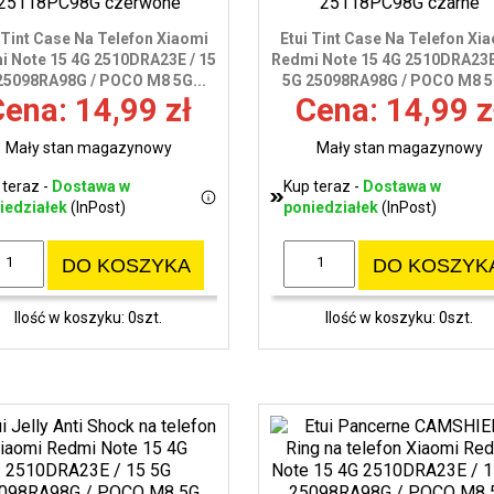
 Tint Case Na Telefon Xiaomi
Etui Tint Case Na Telefon Xi
i Note 15 4G 2510DRA23E / 15
Redmi Note 15 4G 2510DRA23E
25098RA98G / POCO M8 5G...
5G 25098RA98G / POCO M8 5G
ena: 14,99 zł
Cena: 14,99 z
Mały stan magazynowy
Mały stan magazynowy
 teraz -
Dostawa w
Kup teraz -
Dostawa w
iedziałek
(InPost)
poniedziałek
(InPost)
DO KOSZYKA
DO KOSZYK
Ilość w koszyku: 0szt.
Ilość w koszyku: 0szt.