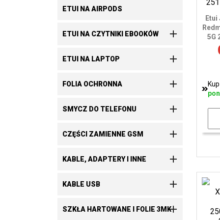
ETUI NA AIRPODS
Etui
Redm

ETUI NA CZYTNIKI EBOOKÓW
5G 

ETUI NA LAPTOP

Kup
FOLIA OCHRONNA
pon

SMYCZ DO TELEFONU

CZĘŚCI ZAMIENNE GSM

KABLE, ADAPTERY I INNE

KABLE USB

SZKŁA HARTOWANE I FOLIE 3MK