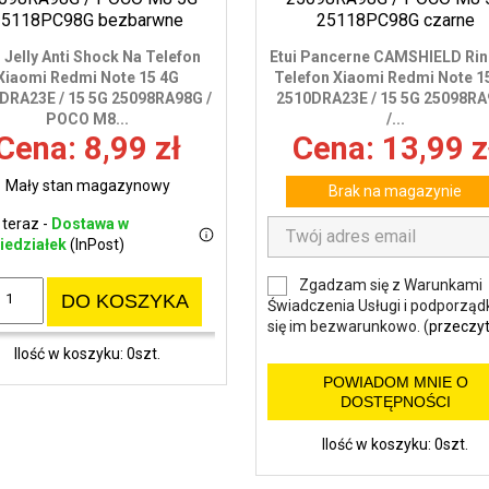
i Jelly Anti Shock Na Telefon
Etui Pancerne CAMSHIELD Rin
Xiaomi Redmi Note 15 4G
Telefon Xiaomi Redmi Note 1
DRA23E / 15 5G 25098RA98G /
2510DRA23E / 15 5G 25098R
POCO M8...
/...
Cena: 8,99 zł
Cena: 13,99 z
Mały stan magazynowy
Brak na magazynie
 teraz -
Dostawa w
iedziałek
(InPost)
Zgadzam się z Warunkami
DO KOSZYKA
Świadczenia Usługi i podporząd
się im bezwarunkowo. (
przeczyt
Ilość w koszyku: 0szt.
POWIADOM MNIE O
DOSTĘPNOŚCI
Ilość w koszyku: 0szt.