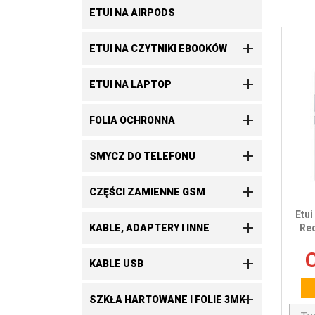
ETUI NA AIRPODS

ETUI NA CZYTNIKI EBOOKÓW

ETUI NA LAPTOP

FOLIA OCHRONNA

SMYCZ DO TELEFONU

CZĘŚCI ZAMIENNE GSM
Etui

KABLE, ADAPTERY I INNE
Re
C

KABLE USB

SZKŁA HARTOWANE I FOLIE 3MK