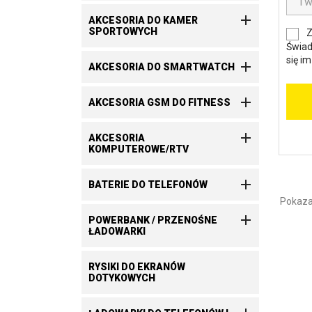

AKCESORIA DO KAMER
SPORTOWYCH
Z
Świad
się i

AKCESORIA DO SMARTWATCH

AKCESORIA GSM DO FITNESS

AKCESORIA
KOMPUTEROWE/RTV

BATERIE DO TELEFONÓW
Pokazan

POWERBANK / PRZENOŚNE
ŁADOWARKI
RYSIKI DO EKRANÓW
DOTYKOWYCH