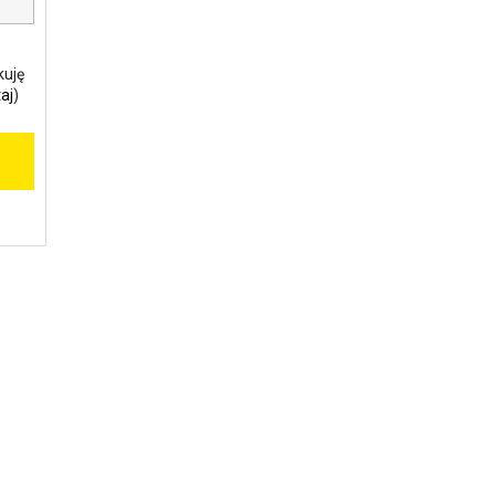
kuję
aj
)