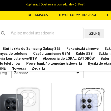
Kup teraz | Dostawa w poniedziałek (InPost)
GG: 7445665
Detal: +48 22 307 96 94
Hu
search
Szukaj
Etui i szkła do Samsung Galaxy S25
Rękawiczki zimowe
Szkł
OMI
Etui do Xiaomi Redmi Note 15 4G
mycz do telefonu
Części zamienne GSM
Kable USB
Szkła h
oria komputerowe/RTV
Akcesoria do LOKALIZATORÓW
Bateri
 DO XIAOMI REDMI NOTE 15 4G
 do telefonów
Powerbank / przenośne ładowarki
Rysiki do ek
NNE
Nowości
Zegarki

j wg:
Zaznacz