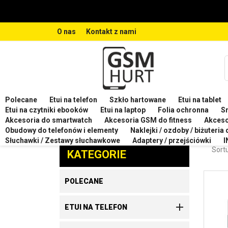
O nas
Kontakt z nami
Polecane
Etui na telefon
Szkło hartowane
Etui na tablet
Strona główna
Etui na telefon
Etui na telefon XIA
Etui na czytniki ebooków
Etui na laptop
Folia ochronna
S
Akcesoria do smartwatch
Akcesoria GSM do fitness
Akces
ETUI
Obudowy do telefonów i elementy
Naklejki / ozdoby / biżuteria
Zaproponuj produkt
Słuchawki / Zestawy słuchawkowe
Adaptery / przejściówki
I
Sortu
KATEGORIE
POLECANE

ETUI NA TELEFON