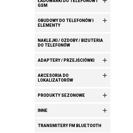

ŁADOWARKI DO TELEFONÓW I
GSM

OBUDOWY DO TELEFONÓW I
ELEMENTY
NAKLEJKI / OZDOBY / BIŻUTERIA
DO TELEFONÓW

ADAPTERY / PRZEJŚCIÓWKI

AKCESORIA DO
LOKALIZATORÓW

PRODUKTY SEZONOWE

INNE
TRANSMITERY FM BLUETOOTH