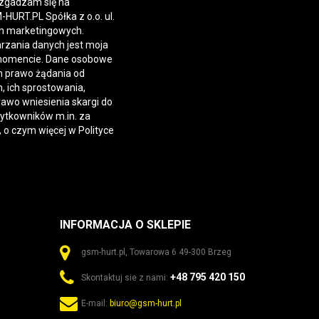
 zgadzam się na
URT.PL Spółka z o.o. ul.
h marketingowych.
rzania danych jest moja
momencie. Dane osobowe
 prawo żądania od
 ich sprostowania,
rawo wniesienia skargi do
żytkowników m.in. za
, o czym więcej w
Polityce
INFORMACJA O SKLEPIE
gsm-hurt.pl, Towarowa 6 49-300 Brzeg
+48 795 420 150
Skontaktuj sie z nami:
E-mail:
biuro@gsm-hurt.pl