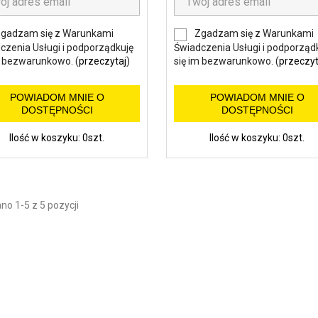
gadzam się z Warunkami
Zgadzam się z Warunkami
czenia Usługi i podporządkuję
Świadczenia Usługi i podporząd
m bezwarunkowo. (
przeczytaj
)
się im bezwarunkowo. (
przeczyt
POWIADOM MNIE O
POWIADOM MNIE O
DOSTĘPNOŚCI
DOSTĘPNOŚCI
Ilość w koszyku: 0szt.
Ilość w koszyku: 0szt.
o 1-5 z 5 pozycji