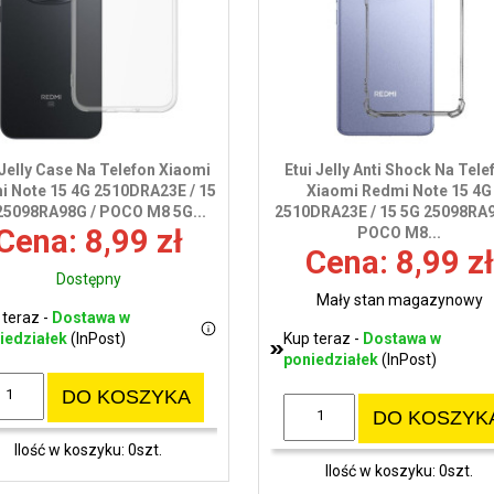
 Jelly Case Na Telefon Xiaomi
Etui Jelly Anti Shock Na Tele
i Note 15 4G 2510DRA23E / 15
Xiaomi Redmi Note 15 4G
25098RA98G / POCO M8 5G...
2510DRA23E / 15 5G 25098RA9
Cena: 8,99 zł
POCO M8...
Cena: 8,99 zł
Dostępny
Mały stan magazynowy
 teraz -
Dostawa w
iedziałek
(InPost)
Kup teraz -
Dostawa w
poniedziałek
(InPost)
DO KOSZYKA
DO KOSZYK
Ilość w koszyku: 0szt.
Ilość w koszyku: 0szt.