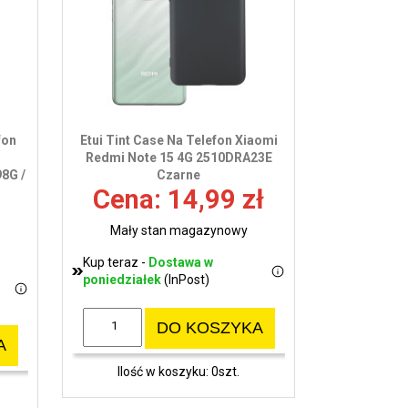
wy
fon
Etui Tint Case Na Telefon Xiaomi
Redmi Note 15 4G 2510DRA23E
8G /
Czarne
Cena: 14,99 zł
Mały stan magazynowy
Kup teraz -
Dostawa w
poniedziałek
(InPost)
DO KOSZYKA
A
Ilość w koszyku: 0szt.