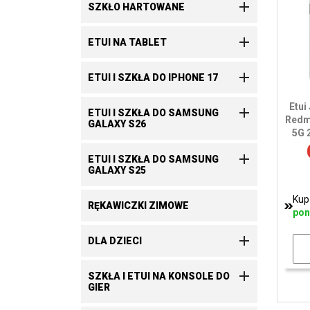

SZKŁO HARTOWANE

ETUI NA TABLET

ETUI I SZKŁA DO IPHONE 17
Etui

ETUI I SZKŁA DO SAMSUNG
Redm
GALAXY S26
5G 

ETUI I SZKŁA DO SAMSUNG
GALAXY S25
Kup
RĘKAWICZKI ZIMOWE
pon

DLA DZIECI

SZKŁA I ETUI NA KONSOLE DO
GIER