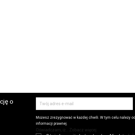
cję o
Możesz zrezygnować w każdej chwili. W tym celu należy o
informacji prawnej.
Oświadczam, iż... Zobacz więcej