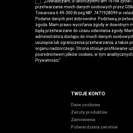
„Oświadczam, iż ukończyłem/am 16 rok życia i
przetwarzanie moich danych osobowych przez GSM-H
Towarowa 6 49-300 Brzeg NIP: 7471928099 w celac
Podanie danych jest dobrowolne. Podstawą przetwa
zgoda. Mam prawo wycofania zgody w dowolnym 
będą przetwarzane do czasu odwołania zgody. Mam
administratora dostępu do moich danych osobowych,
usunięcia lub ograniczenia przetwarzania, a także p
organu nadzorczego. Strona stosuje profilowanie u
pośrednictwem plików cookies, w tym analitycznych
Prywatności
.”
TWOJE KONTO
Dane osobowe
Zwroty produktów
Zamówienia
Potwierdzenia zwrotów