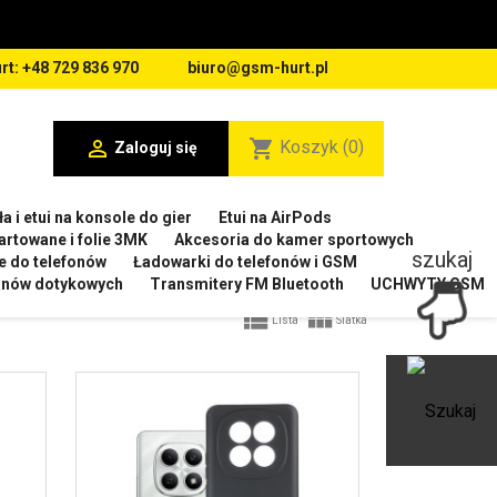
rt: +48 729 836 970
biuro@gsm-hurt.pl

shopping_cart
Koszyk
(0)
Zaloguj się
a i etui na konsole do gier
Etui na AirPods
artowane i folie 3MK
Akcesoria do kamer sportowych
szukaj
e do telefonów
Ładowarki do telefonów i GSM
ranów dotykowych
Transmitery FM Bluetooth
UCHWYTY GSM


Lista
Siatka
Ot