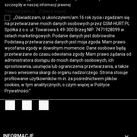
szczegóły w naszej informacji prawnej.
Oświadczam, iż... Zobacz więcej
„Oświadczam, iż ukończyłem/am 16 rok życia i zgadzam się
na przetwarzanie moich danych osobowych przez GSM-HURT.PL
Spółka z o.o. ul. Towarowa 6 49-300 Brzeg NIP: 7471928099 w
celach marketingowych. Podanie danych jest dobrowolne.
Podstawą przetwarzania danych jest moja zgoda. Mam prawo
wycofania zgody w dowolnym momencie. Dane osobowe będą
przetwarzane do czasu odwołania zgody. Mam prawo żądania od
administratora dostępu do moich danych osobowych, ich
sprostowania, usunięcia lub ograniczenia przetwarzania, a także
prawo wniesienia skargi do organu nadzorczego. Strona stosuje
profilowanie użytkowników m.in. za pośrednictwem plików
cookies, w tym analitycznych, o czym więcej w
Polityce
Prywatności
.”
Facebook
Instagram
TikTok

INFORMACJE