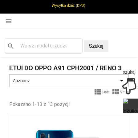
Wysyłka dziś:
(DPD)

search
Szukaj
ETUI DO OPPO A91 CPH2001 / RENO 3
szukaj

Zaznacz


Lista
Siatka
Pokazano 1-13 z 13 pozycji
Ot