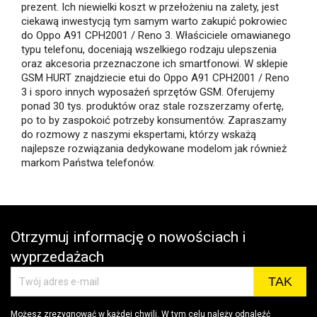
prezent. Ich niewielki koszt w przełożeniu na zalety, jest
ciekawą inwestycją tym samym warto zakupić pokrowiec
do Oppo A91 CPH2001 / Reno 3. Właściciele omawianego
typu telefonu, doceniają wszelkiego rodzaju ulepszenia
oraz akcesoria przeznaczone ich smartfonowi. W sklepie
GSM HURT znajdziecie etui do Oppo A91 CPH2001 / Reno
3 i sporo innych wyposażeń sprzętów GSM. Oferujemy
ponad 30 tys. produktów oraz stale rozszerzamy ofertę,
po to by zaspokoić potrzeby konsumentów. Zapraszamy
do rozmowy z naszymi ekspertami, którzy wskażą
najlepsze rozwiązania dedykowane modelom jak również
markom Państwa telefonów.
Otrzymuj informację o nowościach i
wyprzedażach
Możesz zrezygnować w każdej chwili. W tym celu należy odnaleźć