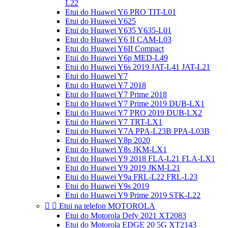
L22
Etui do Huawei Y6 PRO TIT-L01
Etui do Huawei Y625
Etui do Huawei Y635 Y635-L01
Etui do Huawei Y6 II CAM-L03
Etui do Huawei Y6II Compact
Etui do Huawei Y6p MED-L49
Etui do Huawei Y6s 2019 JAT-L41 JAT-L21
Etui do Huawei Y7
Etui do Huawei Y7 2018
Etui do Huawei Y7 Prime 2018
Etui do Huawei Y7 Prime 2019 DUB-LX1
Etui do Huawei Y7 PRO 2019 DUB-LX2
Etui do Huawei Y7 TRT-LX1
Etui do Huawei Y7A PPA-L23B PPA-L03B
Etui do Huawei Y8p 2020
Etui do Huawei Y8s JKM-LX1
Etui do Huawei Y9 2018 FLA-L21 FLA-LX1
Etui do Huawei Y9 2019 JKM-L21
Etui do Huawei Y9a FRL-L22 FRL-L23
Etui do Huawei Y9s 2019
Etui do Huawei Y9 Prime 2019 STK-L22


Etui na telefon MOTOROLA
Etui do Motorola Defy 2021 XT2083
Etui do Motorola EDGE 20 5G XT2143