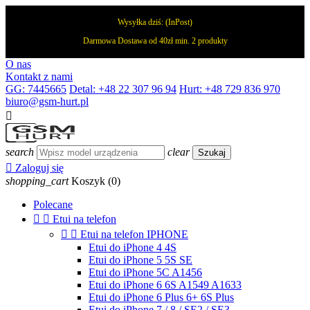
Wysyłka dziś:
(InPost)
Darmowa Dostawa od 40zł min. 2 produkty
O nas
Kontakt z nami
GG: 7445665
Detal: +48 22 307 96 94
Hurt: +48 729 836 970
biuro@gsm-hurt.pl

search
clear
Szukaj

Zaloguj się
shopping_cart
Koszyk
(0)
Polecane


Etui na telefon


Etui na telefon IPHONE
Etui do iPhone 4 4S
Etui do iPhone 5 5S SE
Etui do iPhone 5C A1456
Etui do iPhone 6 6S A1549 A1633
Etui do iPhone 6 Plus 6+ 6S Plus
Etui do iPhone 7 / 8 / SE2 / SE3