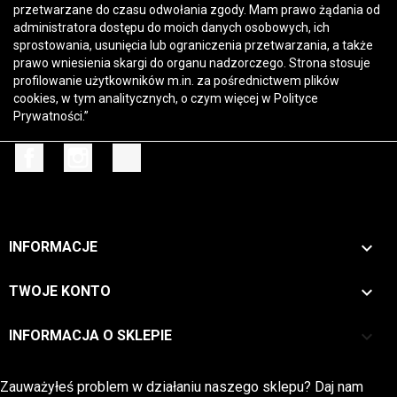
przetwarzane do czasu odwołania zgody. Mam prawo żądania od
administratora dostępu do moich danych osobowych, ich
sprostowania, usunięcia lub ograniczenia przetwarzania, a także
prawo wniesienia skargi do organu nadzorczego. Strona stosuje
profilowanie użytkowników m.in. za pośrednictwem plików
cookies, w tym analitycznych, o czym więcej w
Polityce
Prywatności
.”
Facebook
Instagram
TikTok

INFORMACJE

TWOJE KONTO
keyboard_arrow_down
INFORMACJA O SKLEPIE
Zwrot →
Zauważyłeś problem w działaniu naszego sklepu? Daj nam