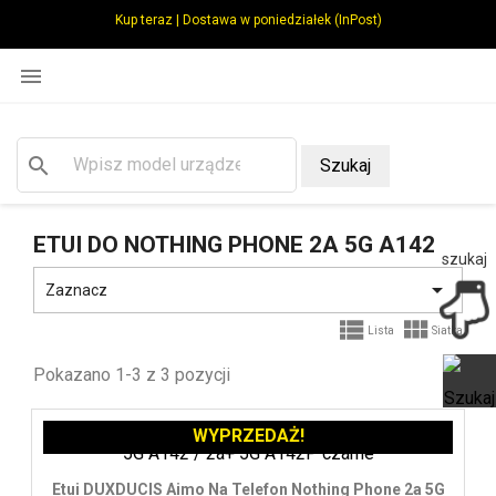
Kup teraz | Dostawa w poniedziałek (InPost)

search
Szukaj
ETUI DO NOTHING PHONE 2A 5G A142
szukaj

Zaznacz


Lista
Siatka
Pokazano 1-3 z 3 pozycji
WYPRZEDAŻ!
Ot
Etui DUXDUCIS Aimo Na Telefon Nothing Phone 2a 5G