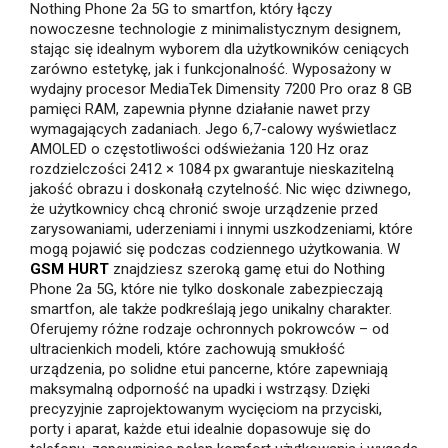
Nothing Phone 2a 5G to smartfon, który łączy
nowoczesne technologie z minimalistycznym designem,
stając się idealnym wyborem dla użytkowników ceniących
zarówno estetykę, jak i funkcjonalność. Wyposażony w
wydajny procesor MediaTek Dimensity 7200 Pro oraz 8 GB
pamięci RAM, zapewnia płynne działanie nawet przy
wymagających zadaniach. Jego 6,7-calowy wyświetlacz
AMOLED o częstotliwości odświeżania 120 Hz oraz
rozdzielczości 2412 × 1084 px gwarantuje nieskazitelną
jakość obrazu i doskonałą czytelność. Nic więc dziwnego,
że użytkownicy chcą chronić swoje urządzenie przed
zarysowaniami, uderzeniami i innymi uszkodzeniami, które
mogą pojawić się podczas codziennego użytkowania. W
GSM HURT
znajdziesz szeroką gamę etui do Nothing
Phone 2a 5G, które nie tylko doskonale zabezpieczają
smartfon, ale także podkreślają jego unikalny charakter.
Oferujemy różne rodzaje ochronnych pokrowców – od
ultracienkich modeli, które zachowują smukłość
urządzenia, po solidne etui pancerne, które zapewniają
maksymalną odporność na upadki i wstrząsy. Dzięki
precyzyjnie zaprojektowanym wycięciom na przyciski,
porty i aparat, każde etui idealnie dopasowuje się do