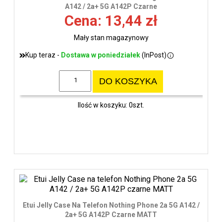
wys
A142 / 2a+ 5G A142P Czarne
Cena: 13,44 zł
Mały stan magazynowy
Kup teraz -
Dostawa w poniedziałek
(InPost)
DO KOSZYKA
Ilość w koszyku: 0szt.
Etui Jelly Case Na Telefon Nothing Phone 2a 5G A142 /
2a+ 5G A142P Czarne MATT