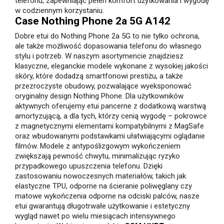
telefonu, zapewniając pełen komfort użytkowania i wygodę
w codziennym korzystaniu.
Case Nothing Phone 2a 5G A142
Dobre etui do Nothing Phone 2a 5G to nie tylko ochrona,
ale także możliwość dopasowania telefonu do własnego
stylu i potrzeb. W naszym asortymencie znajdziesz
klasyczne, eleganckie modele wykonane z wysokiej jakości
skóry, które dodadzą smartfonowi prestiżu, a także
przezroczyste obudowy, pozwalające wyeksponować
oryginalny design Nothing Phone. Dla użytkowników
aktywnych oferujemy etui pancerne z dodatkową warstwą
amortyzującą, a dla tych, którzy cenią wygodę – pokrowce
z magnetycznymi elementami kompatybilnymi z MagSafe
oraz wbudowanymi podstawkami ułatwiającymi oglądanie
filmów. Modele z antypoślizgowym wykończeniem
zwiększają pewność chwytu, minimalizując ryzyko
przypadkowego upuszczenia telefonu. Dzięki
zastosowaniu nowoczesnych materiałów, takich jak
elastyczne TPU, odporne na ścieranie poliwęglany czy
matowe wykończenia odporne na odciski palców, nasze
etui gwarantują długotrwałe użytkowanie i estetyczny
wygląd nawet po wielu miesiącach intensywnego