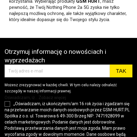
korzystania. Wybierając produkty
GSM HURT
, masz
pewność, że Twój Nothing Phone 2a 5G zyska nie tylko
najlepszą możliwą ochronę, ale także wyjątkowy charakter,
który idealnie dopasuje się do Twojego stylu życia.
Otrzymuj informację o nowościach i
wyprzedażach
Możesz zrezygnować w każdej chwili. W tym celu należy odnaleźć
szczegóły w naszej informacji prawnej.
Oświadczam, iż... Zobacz więcej
„Oświadczam, iż ukończyłem/am 16 rok życia i zgadzam się
na przetwarzanie moich danych osobowych przez GSM-HURT.PL
Spółka z o.o. ul. Towarowa 6 49-300 Brzeg NIP: 7471928099 w
celach marketingowych. Podanie danych jest dobrowolne.
Podstawą przetwarzania danych jest moja zgoda. Mam prawo
wycofania zgody w dowolnym momencie. Dane osobowe będą