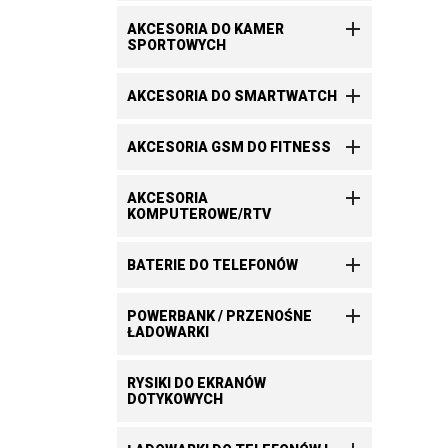

AKCESORIA DO KAMER
SPORTOWYCH

AKCESORIA DO SMARTWATCH

AKCESORIA GSM DO FITNESS

AKCESORIA
KOMPUTEROWE/RTV

BATERIE DO TELEFONÓW

POWERBANK / PRZENOŚNE
ŁADOWARKI
RYSIKI DO EKRANÓW
DOTYKOWYCH