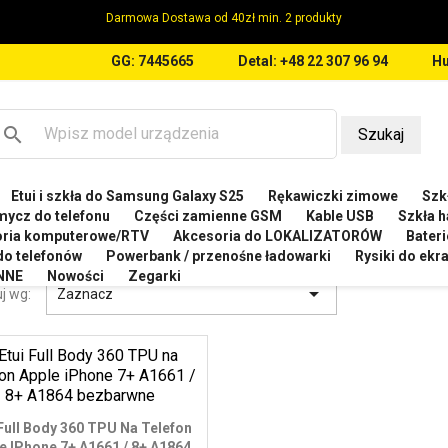
Darmowa Dostawa od 40zł min. 2 produkty
GG: 7445665
Detal: +48 22 307 96 94
Hu
search
Szukaj
Etui i szkła do Samsung Galaxy S25
Rękawiczki zimowe
Szkł
n
Etui Full Body TPU
mycz do telefonu
Części zamienne GSM
Kable USB
Szkła h
oria komputerowe/RTV
Akcesoria do LOKALIZATORÓW
Bateri
 FULL BODY TPU
 do telefonów
Powerbank / przenośne ładowarki
Rysiki do ek
NNE
Nowości
Zegarki

j wg:
Zaznacz
 Full Body 360 TPU Na Telefon
e IPhone 7+ A1661 / 8+ A1864