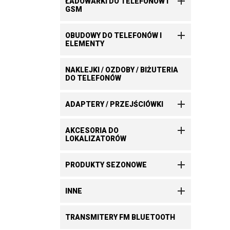

ŁADOWARKI DO TELEFONÓW I
GSM

OBUDOWY DO TELEFONÓW I
ELEMENTY
NAKLEJKI / OZDOBY / BIŻUTERIA
DO TELEFONÓW

ADAPTERY / PRZEJŚCIÓWKI

AKCESORIA DO
LOKALIZATORÓW

PRODUKTY SEZONOWE

INNE
TRANSMITERY FM BLUETOOTH