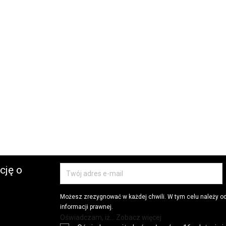
cję o
Możesz zrezygnować w każdej chwili. W tym celu należy o
informacji prawnej.
Oświadczam, iż... Zobacz więcej