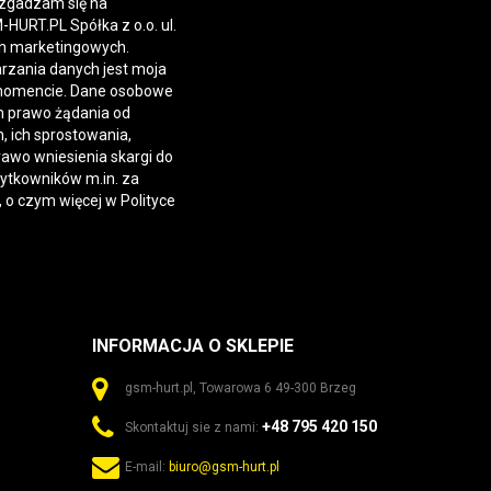
 zgadzam się na
URT.PL Spółka z o.o. ul.
h marketingowych.
rzania danych jest moja
momencie. Dane osobowe
 prawo żądania od
 ich sprostowania,
rawo wniesienia skargi do
żytkowników m.in. za
, o czym więcej w
Polityce
INFORMACJA O SKLEPIE
gsm-hurt.pl, Towarowa 6 49-300 Brzeg
+48 795 420 150
Skontaktuj sie z nami:
E-mail:
biuro@gsm-hurt.pl