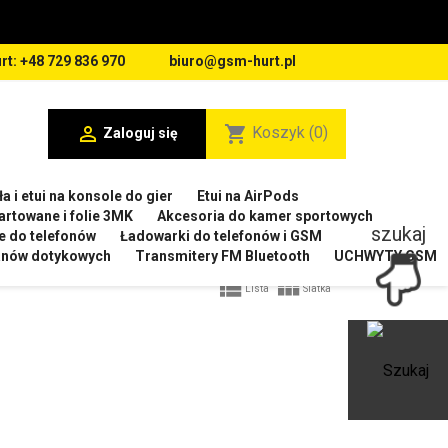
rt: +48 729 836 970
biuro@gsm-hurt.pl

shopping_cart
Koszyk
(0)
Zaloguj się
a i etui na konsole do gier
Etui na AirPods
artowane i folie 3MK
Akcesoria do kamer sportowych
szukaj
e do telefonów
Ładowarki do telefonów i GSM
ranów dotykowych
Transmitery FM Bluetooth
UCHWYTY GSM


Lista
Siatka
Ot