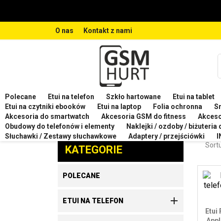
O nas
Kontakt z nami
Polecane
Etui na telefon
Szkło hartowane
Etui na tablet
Strona główna
Etui na telefon
Etui plecki na telefo
Etui na czytniki ebooków
Etui na laptop
Folia ochronna
S
Akcesoria do smartwatch
Akcesoria GSM do fitness
Akces
ETUI
Obudowy do telefonów i elementy
Naklejki / ozdoby / biżuteria
Zaproponuj produkt
Słuchawki / Zestawy słuchawkowe
Adaptery / przejściówki
I
Sortu
KATEGORIE
POLECANE

ETUI NA TELEFON
Etui
Appl