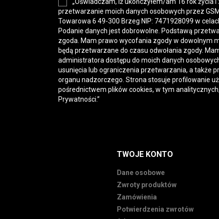
„Oświadczam, iż ukończyłem/am 16 rok życia i
przetwarzanie moich danych osobowych przez GSM-H
Towarowa 6 49-300 Brzeg NIP: 7471928099 w celac
Podanie danych jest dobrowolne. Podstawą przetwa
zgoda. Mam prawo wycofania zgody w dowolnym 
będą przetwarzane do czasu odwołania zgody. Mam
administratora dostępu do moich danych osobowych,
usunięcia lub ograniczenia przetwarzania, a także p
organu nadzorczego. Strona stosuje profilowanie u
pośrednictwem plików cookies, w tym analitycznych
Prywatności
.”
TWOJE KONTO
Dane osobowe
Zwroty produktów
Zamówienia
Potwierdzenia zwrotów