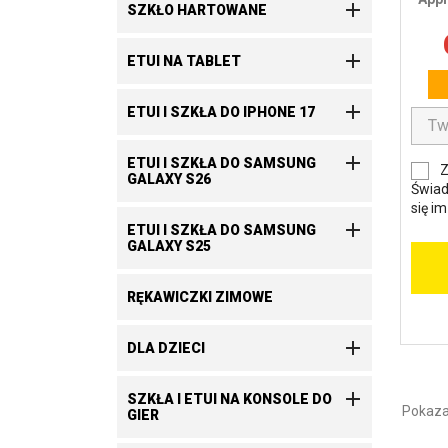

SZKŁO HARTOWANE

ETUI NA TABLET

ETUI I SZKŁA DO IPHONE 17

ETUI I SZKŁA DO SAMSUNG
Z
GALAXY S26
Świad
się i

ETUI I SZKŁA DO SAMSUNG
GALAXY S25
RĘKAWICZKI ZIMOWE

DLA DZIECI

SZKŁA I ETUI NA KONSOLE DO
Pokazan
GIER