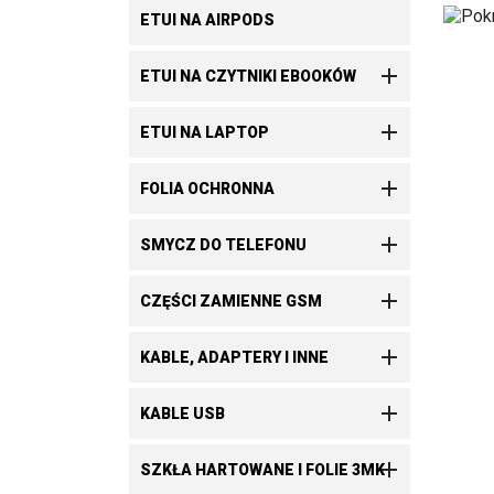
ETUI NA AIRPODS

ETUI NA CZYTNIKI EBOOKÓW

ETUI NA LAPTOP

FOLIA OCHRONNA

SMYCZ DO TELEFONU

CZĘŚCI ZAMIENNE GSM

KABLE, ADAPTERY I INNE

KABLE USB

SZKŁA HARTOWANE I FOLIE 3MK