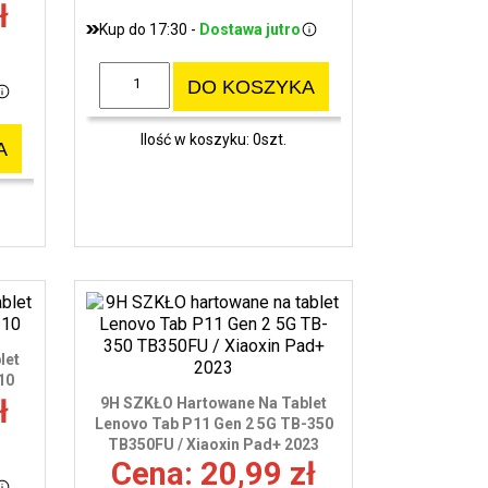
ł
Kup do 17:30 -
Dostawa jutro
DO KOSZYKA
Ilość w koszyku: 0szt.
A
let
10
ł
9H SZKŁO Hartowane Na Tablet
Lenovo Tab P11 Gen 2 5G TB-350
TB350FU / Xiaoxin Pad+ 2023
Cena: 20,99 zł