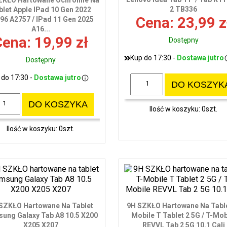
ZKŁO Hartowane Ochronne Na
2 TB336
blet Apple IPad 10 Gen 2022
Cena: 23,99 z
96 A2757 / IPad 11 Gen 2025
A16...
ena: 19,99 zł
Dostępny
Kup do 17:30 -
Dostawa jutro
Dostępny
 do 17:30 -
Dostawa jutro
DO KOSZYK
DO KOSZYKA
Ilość w koszyku: 0szt.
Ilość w koszyku: 0szt.
SZKŁO Hartowane Na Tablet
9H SZKŁO Hartowane Na Table
ung Galaxy Tab A8 10.5 X200
Mobile T Tablet 2 5G / T-Mob
X205 X207
REVVL Tab 2 5G 10.1 Cali