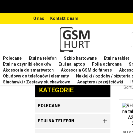
O nas
Kontakt z nami
Polecane
Etui na telefon
Szkło hartowane
Etui na tablet
Strona główna
Szkło hartowane
Szkło hartowane n
Etui na czytniki ebooków
Etui na laptop
Folia ochronna
S
Akcesoria do smartwatch
Akcesoria GSM do fitness
Akces
SZK
Obudowy do telefonów i elementy
Naklejki / ozdoby / biżuteria
Zaproponuj produkt
Słuchawki / Zestawy słuchawkowe
Adaptery / przejściówki
I
Sortu
KATEGORIE
POLECANE

ETUI NA TELEFON