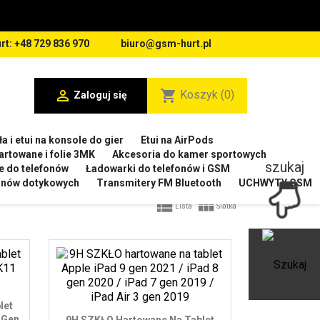
rt: +48 729 836 970
biuro@gsm-hurt.pl

shopping_cart
Koszyk
(0)
Zaloguj się
a i etui na konsole do gier
Etui na AirPods
artowane i folie 3MK
Akcesoria do kamer sportowych
szukaj
e do telefonów
Ładowarki do telefonów i GSM
ranów dotykowych
Transmitery FM Bluetooth
UCHWYTY GSM


Lista
Siatka
Ot
let
 Gen