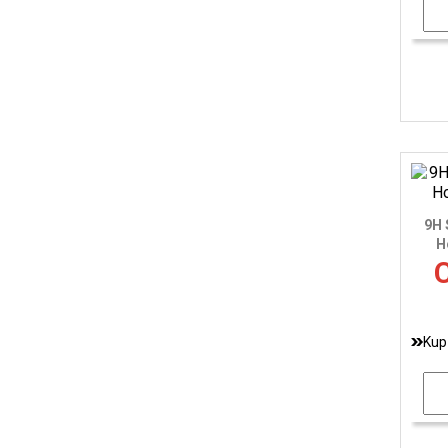
9H 
H
C
Kup