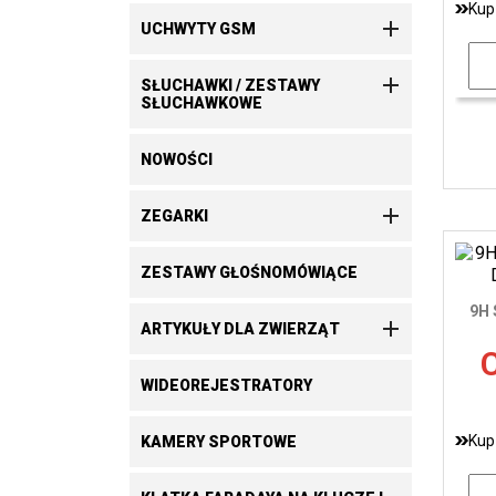
Kup

UCHWYTY GSM

SŁUCHAWKI / ZESTAWY
SŁUCHAWKOWE
NOWOŚCI

ZEGARKI
ZESTAWY GŁOŚNOMÓWIĄCE
9H 

ARTYKUŁY DLA ZWIERZĄT
C
WIDEOREJESTRATORY
Kup
KAMERY SPORTOWE