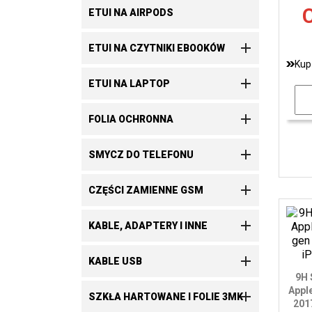
C
ETUI NA AIRPODS

ETUI NA CZYTNIKI EBOOKÓW
Kup

ETUI NA LAPTOP

FOLIA OCHRONNA

SMYCZ DO TELEFONU

CZĘŚCI ZAMIENNE GSM

KABLE, ADAPTERY I INNE

KABLE USB
9H 
Apple

SZKŁA HARTOWANE I FOLIE 3MK
2017