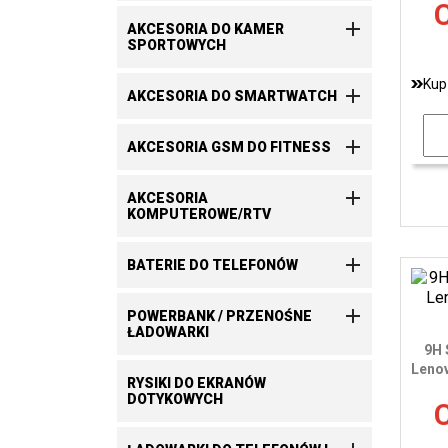
C

AKCESORIA DO KAMER
SPORTOWYCH
Kup

AKCESORIA DO SMARTWATCH

AKCESORIA GSM DO FITNESS

AKCESORIA
KOMPUTEROWE/RTV

BATERIE DO TELEFONÓW

POWERBANK / PRZENOŚNE
ŁADOWARKI
9H 
Lenov
RYSIKI DO EKRANÓW
DOTYKOWYCH
C