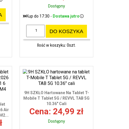
Dostępny
A
Kup do 17:30 -
Dostawa jutro
DO KOSZYKA
Ilość w koszyku: 0szt.
9H SZKŁO Hartowane Na Tablet T-
Mobile T Tablet 5G / REVVL TAB 5G
10.36" Cali
let
Cena: 24,99 zł
6 Air
M2...
ł
Dostępny