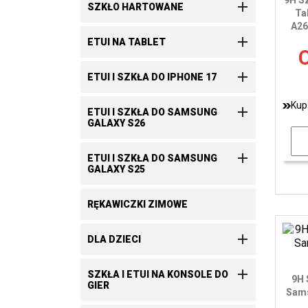
9H S

SZKŁO HARTOWANE
Ta
A26

ETUI NA TABLET
C

ETUI I SZKŁA DO IPHONE 17
Kup

ETUI I SZKŁA DO SAMSUNG
GALAXY S26

ETUI I SZKŁA DO SAMSUNG
GALAXY S25
RĘKAWICZKI ZIMOWE

DLA DZIECI

SZKŁA I ETUI NA KONSOLE DO
9H 
GIER
Sams