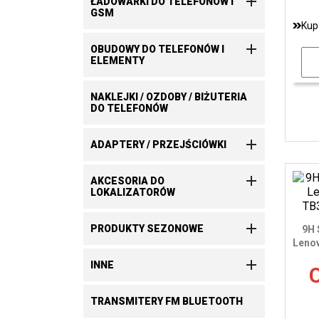

ŁADOWARKI DO TELEFONÓW I
GSM
Kup

OBUDOWY DO TELEFONÓW I
ELEMENTY
NAKLEJKI / OZDOBY / BIŻUTERIA
DO TELEFONÓW

ADAPTERY / PRZEJŚCIÓWKI

AKCESORIA DO
LOKALIZATORÓW

PRODUKTY SEZONOWE
9H 
Lenov

INNE
C
TRANSMITERY FM BLUETOOTH