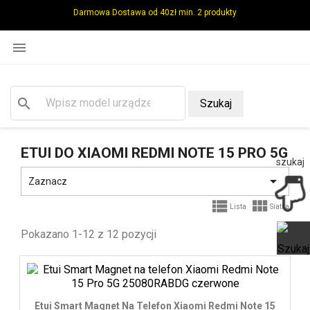
Darmowa Dostawa od 40zł min. 2 produkty

search
Szukaj
ETUI DO XIAOMI REDMI NOTE 15 PRO 5G
szukaj

Zaznacz


Lista
Siatka
Pokazano 1-12 z 12 pozycji
Ot
Etui Smart Magnet Na Telefon Xiaomi Redmi Note 15