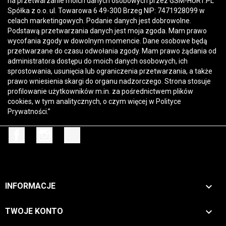
na przetwarzanie moich danych osobowych przez GSM-HURT.PL
Spółka z o.o. ul. Towarowa 6 49-300 Brzeg NIP: 7471928099 w
celach marketingowych. Podanie danych jest dobrowolne.
Podstawą przetwarzania danych jest moja zgoda. Mam prawo
wycofania zgody w dowolnym momencie. Dane osobowe będą
przetwarzane do czasu odwołania zgody. Mam prawo żądania od
administratora dostępu do moich danych osobowych, ich
sprostowania, usunięcia lub ograniczenia przetwarzania, a także
prawo wniesienia skargi do organu nadzorczego. Strona stosuje
profilowanie użytkowników m.in. za pośrednictwem plików
cookies, w tym analitycznych, o czym więcej w
Polityce
Prywatności
.”
Facebook
Instagram
TikTok

INFORMACJE

TWOJE KONTO