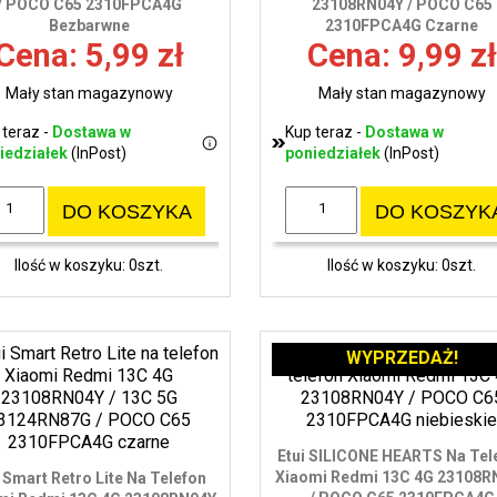
/ POCO C65 2310FPCA4G
23108RN04Y / POCO C65
Bezbarwne
2310FPCA4G Czarne
Cena: 5,99 zł
Cena: 9,99 zł
Mały stan magazynowy
Mały stan magazynowy
 teraz -
Dostawa w
Kup teraz -
Dostawa w
iedziałek
(InPost)
poniedziałek
(InPost)
DO KOSZYKA
DO KOSZYK
Ilość w koszyku: 0szt.
Ilość w koszyku: 0szt.
WYPRZEDAŻ!
Etui SILICONE HEARTS Na Tel
Xiaomi Redmi 13C 4G 23108R
i Smart Retro Lite Na Telefon