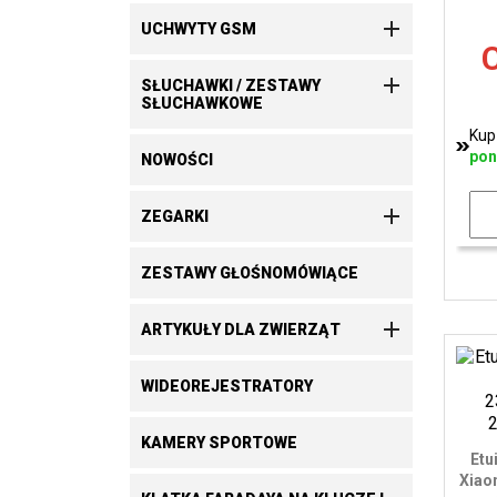

UCHWYTY GSM
C

SŁUCHAWKI / ZESTAWY
SŁUCHAWKOWE
Kup
pon
NOWOŚCI

ZEGARKI
ZESTAWY GŁOŚNOMÓWIĄCE

ARTYKUŁY DLA ZWIERZĄT
WIDEOREJESTRATORY
KAMERY SPORTOWE
Etu
Xiao