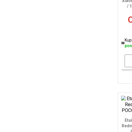
Xiao
/ 
C
Kup
pon
Etu
Redm