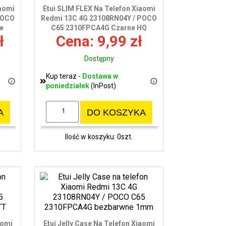
iaomi
Etui SLIM FLEX Na Telefon Xiaomi
POCO
Redmi 13C 4G 23108RN04Y / POCO
e
C65 2310FPCA4G Czarne HQ
ł
Cena: 9,99 zł
Dostępny
Kup teraz -
Dostawa w
poniedziałek
(InPost)
A
DO KOSZYKA
Ilość w koszyku: 0szt.
aomi
Etui Jelly Case Na Telefon Xiaomi