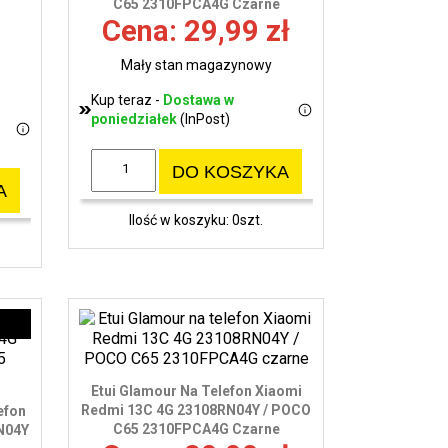
C65 2310FPCA4G Czarne
Cena: 29,99 zł
Mały stan magazynowy
Kup teraz -
Dostawa w
poniedziałek
(InPost)
DO KOSZYKA
A
Ilość w koszyku: 0szt.
Etui Glamour Na Telefon Xiaomi
Redmi 13C 4G 23108RN04Y / POCO
efon
C65 2310FPCA4G Czarne
N04Y