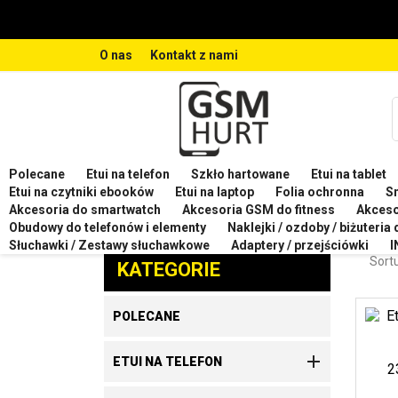
O nas
Kontakt z nami
Polecane
Etui na telefon
Szkło hartowane
Etui na tablet
Strona główna
Etui na telefon
Etui na telefon XIA
Etui na czytniki ebooków
Etui na laptop
Folia ochronna
S
Akcesoria do smartwatch
Akcesoria GSM do fitness
Akces
ETUI
Obudowy do telefonów i elementy
Naklejki / ozdoby / biżuteria
Zaproponuj produkt
Słuchawki / Zestawy słuchawkowe
Adaptery / przejściówki
I
Sortu
KATEGORIE
POLECANE

ETUI NA TELEFON