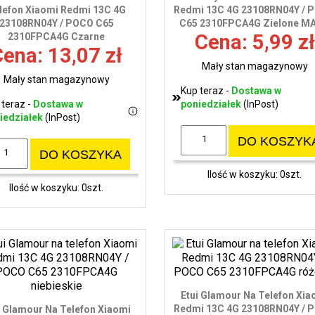
lefon Xiaomi Redmi 13C 4G
Redmi 13C 4G 23108RN04Y / 
23108RN04Y / POCO C65
C65 2310FPCA4G Zielone M
Cena: 5,99 zł
2310FPCA4G Czarne
ena: 13,07 zł
Mały stan magazynowy
Mały stan magazynowy
Kup teraz -
Dostawa w
 teraz -
Dostawa w
poniedziałek
(InPost)
iedziałek
(InPost)
DO KOSZYK
DO KOSZYKA
Ilość w koszyku: 0szt.
Ilość w koszyku: 0szt.
Etui Glamour Na Telefon Xia
Redmi 13C 4G 23108RN04Y / 
i Glamour Na Telefon Xiaomi