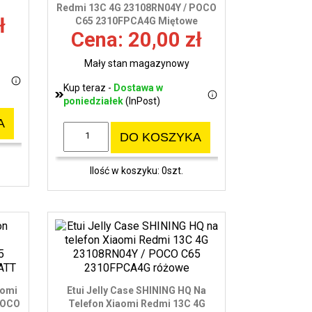
Redmi 13C 4G 23108RN04Y / POCO
ł
C65 2310FPCA4G Miętowe
Cena: 20,00 zł
Mały stan magazynowy
Kup teraz -
Dostawa w
poniedziałek
(InPost)
A
DO KOSZYKA
Ilość w koszyku: 0szt.
aomi
Etui Jelly Case SHINING HQ Na
POCO
Telefon Xiaomi Redmi 13C 4G