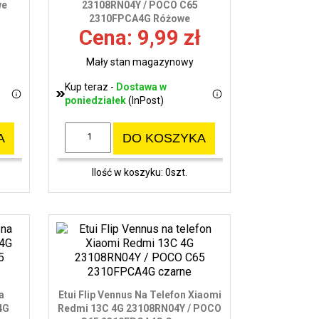
we
23108RN04Y / POCO C65
2310FPCA4G Różowe
Cena: 9,99 zł
Mały stan magazynowy
Kup teraz -
Dostawa w
poniedziałek
(InPost)
A
DO KOSZYKA
Ilość w koszyku: 0szt.
a
Etui Flip Vennus Na Telefon Xiaomi
4G
Redmi 13C 4G 23108RN04Y / POCO