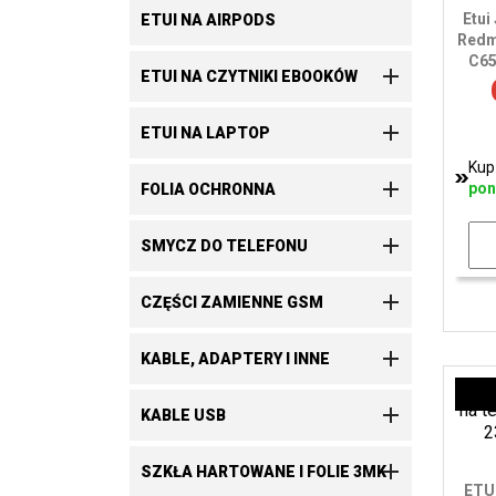
Etui
ETUI NA AIRPODS
Redm
C65

ETUI NA CZYTNIKI EBOOKÓW

ETUI NA LAPTOP
Kup

pon
FOLIA OCHRONNA

SMYCZ DO TELEFONU

CZĘŚCI ZAMIENNE GSM

KABLE, ADAPTERY I INNE

KABLE USB

SZKŁA HARTOWANE I FOLIE 3MK
ETU