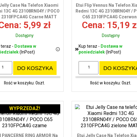
 Jelly Case Na Telefon Xiaomi
Etui Flip Vennus Na Telefon X
i 13C 4G 23108RN04Y / POCO
Redmi 13C 4G 23108RN04Y / 
 2310FPCA4G Czarne MATT
C65 2310FPCA4G Czerwon
Cena: 5,99 zł
Cena: 15,19 z
Dostępny
Dostępny
 teraz -
Dostawa w
Kup teraz -
Dostawa w
iedziałek
(InPost)
poniedziałek
(InPost)
DO KOSZYKA
DO KOSZYK
Ilość w koszyku: 0szt.
Ilość w koszyku: 0szt.
WYPRZEDAŻ!
I PANCERNE RING ARMOR Na
Etui Jelly Case Na Telefon Xi