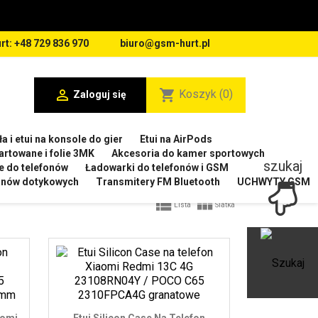
rt: +48 729 836 970
biuro@gsm-hurt.pl

shopping_cart
Koszyk
(0)
Zaloguj się
a i etui na konsole do gier
Etui na AirPods
artowane i folie 3MK
Akcesoria do kamer sportowych
szukaj
e do telefonów
Ładowarki do telefonów i GSM
ranów dotykowych
Transmitery FM Bluetooth
UCHWYTY GSM


Lista
Siatka
Ot