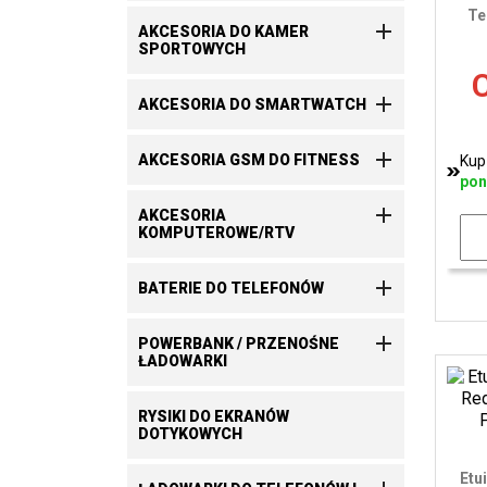
Te

AKCESORIA DO KAMER
SPORTOWYCH
C

AKCESORIA DO SMARTWATCH

AKCESORIA GSM DO FITNESS
Kup
pon

AKCESORIA
KOMPUTEROWE/RTV

BATERIE DO TELEFONÓW

POWERBANK / PRZENOŚNE
ŁADOWARKI
RYSIKI DO EKRANÓW
DOTYKOWYCH
Etu