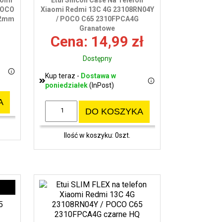
aomi
Etui Silicon Case Na Telefon
wy
POCO
Xiaomi Redmi 13C 4G 23108RN04Y
 2mm
/ POCO C65 2310FPCA4G
Granatowe
Cena: 14,99 zł
Dostępny
Kup teraz -
Dostawa w
poniedziałek
(InPost)
A
DO KOSZYKA
Ilość w koszyku: 0szt.