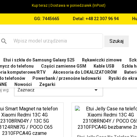
Kup teraz | Dostawa w poniedziałek (InPost)
GG: 7445665
Detal: +48 22 307 96 94
Hu
search
Szukaj
Etui i szkła do Samsung Galaxy S25
Rękawiczki zimowe
Szkł
OMI
Etui do Xiaomi POCO C65
mycz do telefonu
Części zamienne GSM
Kable USB
Szkła h
oria komputerowe/RTV
Akcesoria do LOKALIZATORÓW
Bateri
 DO XIAOMI POCO C65
 do telefonów
Powerbank / przenośne ładowarki
Rysiki do ek
NNE
Nowości
Zegarki

j wg:
Zaznacz