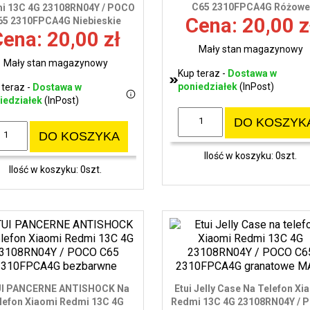
C65 2310FPCA4G Różowe
i 13C 4G 23108RN04Y / POCO
Cena: 20,00 z
65 2310FPCA4G Niebieskie
ena: 20,00 zł
Mały stan magazynowy
Mały stan magazynowy
Kup teraz -
Dostawa w
poniedziałek
(InPost)
 teraz -
Dostawa w
iedziałek
(InPost)
DO KOSZYK
DO KOSZYKA
Ilość w koszyku: 0szt.
Ilość w koszyku: 0szt.
I PANCERNE ANTISHOCK Na
Etui Jelly Case Na Telefon Xi
lefon Xiaomi Redmi 13C 4G
Redmi 13C 4G 23108RN04Y / 