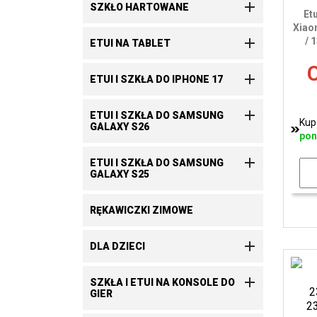

SZKŁO HARTOWANE
Et
Xiao

/ 
ETUI NA TABLET
C

ETUI I SZKŁA DO IPHONE 17

ETUI I SZKŁA DO SAMSUNG
Kup
GALAXY S26
pon

ETUI I SZKŁA DO SAMSUNG
GALAXY S25
RĘKAWICZKI ZIMOWE

DLA DZIECI

SZKŁA I ETUI NA KONSOLE DO
GIER