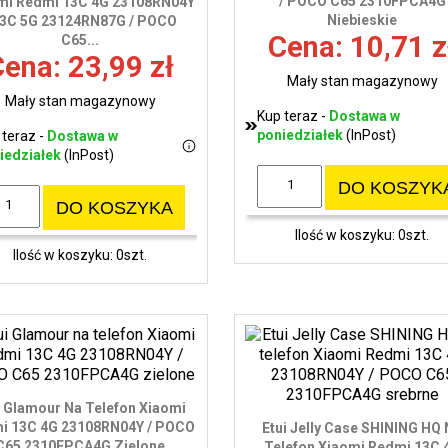
/ POCO C65 2310FPCA4G
mi Redmi 13C 4G 23108RN04Y
Niebieskie
13C 5G 23124RN87G / POCO
Cena: 10,71 z
C65...
ena: 23,99 zł
Mały stan magazynowy
Mały stan magazynowy
Kup teraz -
Dostawa w
poniedziałek
(InPost)
 teraz -
Dostawa w
iedziałek
(InPost)
DO KOSZYK
DO KOSZYKA
Ilość w koszyku: 0szt.
Ilość w koszyku: 0szt.
i Glamour Na Telefon Xiaomi
i 13C 4G 23108RN04Y / POCO
Etui Jelly Case SHINING HQ
C65 2310FPCA4G Zielone
Telefon Xiaomi Redmi 13C 