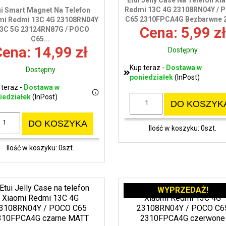
Etui Jelly Case Na Telefon Xi
Redmi 13C 4G 23108RN04Y / 
ui Smart Magnet Na Telefon
C65 2310FPCA4G Bezbarwne
mi Redmi 13C 4G 23108RN04Y
Cena: 5,99 zł
13C 5G 23124RN87G / POCO
C65...
ena: 14,99 zł
Dostępny
Kup teraz -
Dostawa w
Dostępny
poniedziałek
(InPost)
 teraz -
Dostawa w
iedziałek
(InPost)
DO KOSZYK
DO KOSZYKA
Ilość w koszyku: 0szt.
Ilość w koszyku: 0szt.
WYPRZEDAŻ!