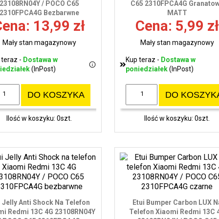
23108RN04Y / POCO C65
C65 2310FPCA4G Granato
2310FPCA4G Bezbarwne
MATT
ena: 13,99 zł
Cena: 5,99 zł
Mały stan magazynowy
Mały stan magazynowy
 teraz -
Dostawa w
Kup teraz -
Dostawa w
iedziałek
(InPost)
poniedziałek
(InPost)
DO KOSZYKA
DO KOSZYK
Ilość w koszyku: 0szt.
Ilość w koszyku: 0szt.
i Jelly Anti Shock Na Telefon
Etui Bumper Carbon LUX N
mi Redmi 13C 4G 23108RN04Y
Telefon Xiaomi Redmi 13C 