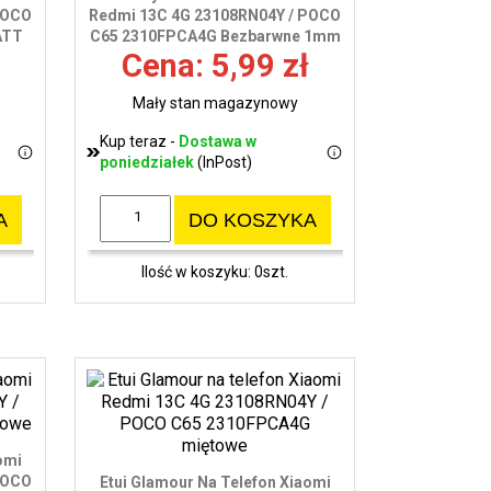
POCO
Redmi 13C 4G 23108RN04Y / POCO
ATT
C65 2310FPCA4G Bezbarwne 1mm
Cena: 5,99 zł
Mały stan magazynowy
Kup teraz -
Dostawa w
poniedziałek
(InPost)
A
DO KOSZYKA
Ilość w koszyku: 0szt.
omi
POCO
Etui Glamour Na Telefon Xiaomi