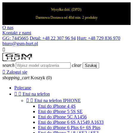
Wysyłka dziś:
(DPD)
Darmowa Dostawa od 40zł min. 2 produkty
O nas
Kontakt z nami
GG: 7445665
Detal: +48 22 307 96 94
Hurt: +48 729 836 970
biuro@gsm-hurt.pl

search
clear
Szukaj

Zaloguj się
shopping_cart
Koszyk
(0)
Polecane


Etui na telefon


Etui na telefon IPHONE
Etui do iPhone 4 4S
Etui do iPhone 5 5S SE
Etui do iPhone 5C A1456
Etui do iPhone 6 6S A1549 A1633
Etui do iPhone 6 Plus 6+ 6S Plus
Etui do iPhone 7 / 8 / SE2 / SE3